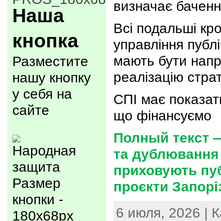
визначає баченн
Наша
Всі подальші кр
кнопка
управління публ
мають бути напр
Разместите
реалізацію страт
нашу кнопку
у себя на
СПІ має показат
сайте
що фінансуємо
Полный текст —
та дублювання
приховують пуб
Размер
проєкти Запорі
кнопки -
6 июля, 2026 | 
180x68px