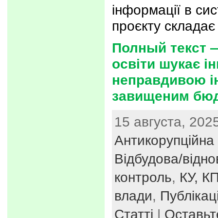
інформації в си
проєкту складає
Полный текст 
освіти шукає і
неправдивою і
завищеним бю
15 августа, 2025
Антикорупційна 
Відбудова/відн
контроль
,
КУ, КП
влади
,
Публікаці
Статті
|
Оставьт