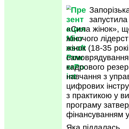
Запорізьк
запустила
«Сила жінок», щ
жіночого лідерс
жінок (18-35 рок
самоврядування 
кадрового резер
навчання з управ
цифрових інстру
з практикою у в
програму затвер
фінансуванням у
Яка піддалась