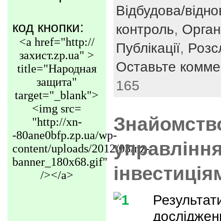
Відбудова/відн
код кнопки:
контроль
,
Орган
<a href="http://
Публікації
,
Розс
захист.zp.ua" >
Оставьте комме
title="Народная
защита"
165
target="_blank">
<img src=
Знайомств
"http://xn-
-80ane0bfp.zp.ua/wp-
управлінн
content/uploads/2012/03/nz-
banner_180x68.gif"
інвестиція
/></a>
Результат
досліджен