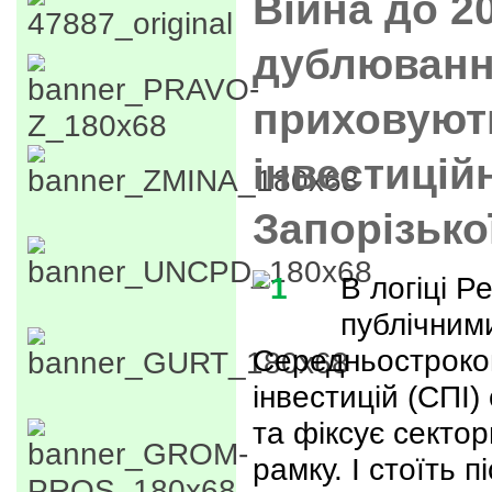
Війна до 2
дублюванн
приховують
інвестицій
Запорізько
В логіці 
публічними
Середньостроко
інвестицій (СПІ)
та фіксує секто
рамку. І стоїть п