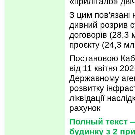
«прилітало» двіч
З цим пов’язані
дивний розрив с
договорів (28,3 
проєкту (24,3 млн
Постановою Кабі
від 11 квітня 20
Державному аген
розвитку інфрас
ліквідації наслід
рахунок
Полный текст 
будинку з 2 пр