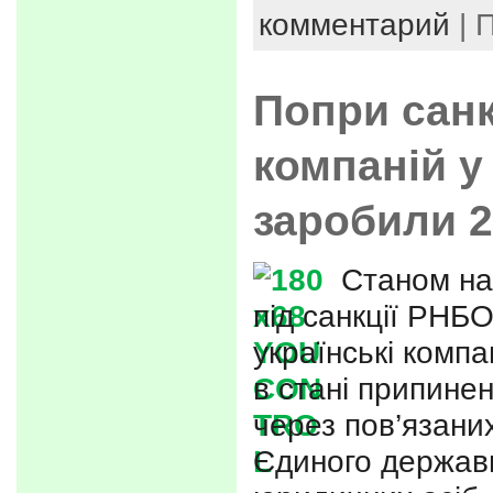
комментарий
| 
Попри санк
компаній у
заробили 2
Станом на
під санкції РНБ
українські компа
в стані припинен
через пов’язаних
Єдиного держав