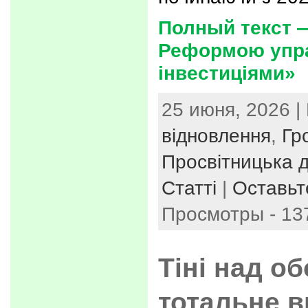
Полный текст 
Реформою упра
інвестиціями»
25 июня, 2026 |
відновлення
,
Гр
Просвітницька д
Статті
|
Оставьт
Просмотры - 13
Тіні над о
тотальне 