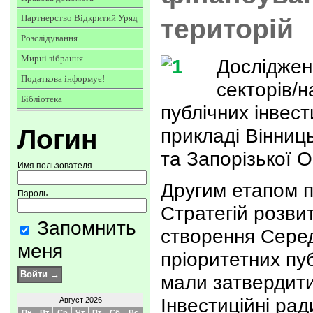
Партнерство Відкритий Уряд
територій
Розслідування
Мирні зібрання
Досліджен
Податкова інформує!
секторів/
Бібліотека
публічних інвес
Логин
прикладі Вінниць
та Запорізької О
Имя пользователя
Другим етапом п
Пароль
Стратегій розвит
Запомнить
створення Сере
меня
пріоритетних пуб
мали затвердити
Інвестиційні рад
Август 2026
Пн
Вт
Ср
Чт
Пт
Сб
Вс