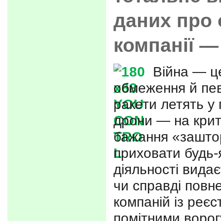
даних про 
компанії —
Війна — ц
обмеження й пев
ракети летять у 
дрони — на крит
бажання «заштор
приховати будь-я
діяльності вида
чи справді повн
компаній із реєс
помітними ворог