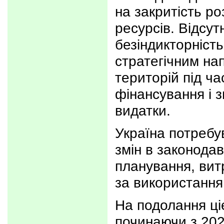
на закритість р
ресурсів. Відсутн
безіндикторність
стратегічним на
територій під ча
фінансування і з
видатки.
Україна потреб
змін в законодав
планування, вит
за використання
На подолання ці
починаючи з 202