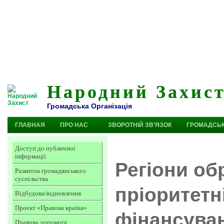
Народний Захис
Громадська Організація
ГЛАВНАЯ
ПРО НАС
ЗВОРОТНІЙ ЗВ’ЯЗОК
ГРОМАДСЬК
Доступ до публичної
інформації
Регіони об
Развиток громадянського
суспільства
пріоритетн
Відбудова/відновлення
Проект «Правова країна»
фінансуван
Правова допомога