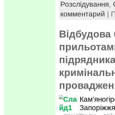
Розслідування
,
комментарий
| 
Відбудова 
прильотами
підрядника
криміналь
провадже
Кам’яногір
Запоріжжя