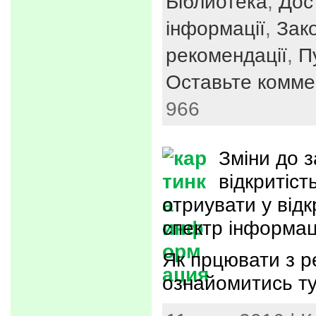
Біблиотека
,
Дос
інформації
,
Зак
рекомендації
,
П
Оставьте комме
966
Зміни до з
відкритіст
отриувати у від
спектр інформаці
Як прцювати з 
ознайомитись ту