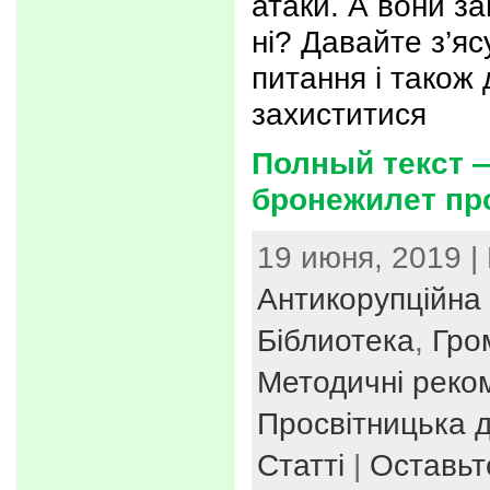
атаки. А вони з
ні? Давайте з’яс
питання і також 
захиститися
Полный текст —
бронежилет пр
19 июня, 2019 |
Антикорупційна 
Біблиотека
,
Гро
Методичні реко
Просвітницька д
Статті
|
Оставьт