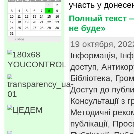
участь у донесе
1
2
3
4
5
6
7
8
9
Полный текст —
10
11
12
13
14
15
16
17
18
19
20
21
22
23
не буде»
24
25
26
27
28
29
30
31
« Июл
19 октября, 2022
Інформація
,
Інф
доступ
,
Антикор
Бібліотека
,
Гром
Доступ до публи
Консультації з 
Методичні реко
публікації
,
Просв