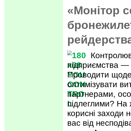
«Монітор с
бронежиле
рейдерств
Контролюв
підприємства —
Проводити щоде
оптимізувати вит
партнерами, осо
підлеглими? На ж
корисні заходи 
вас від несподів