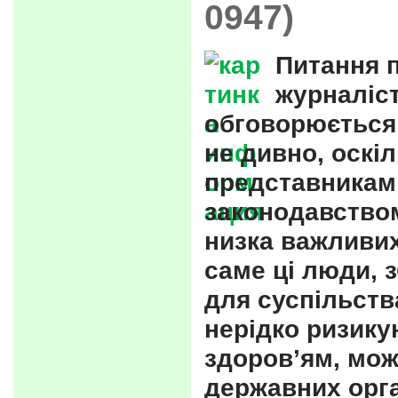
0947)
Питання п
журналіс
обговорюється 
не дивно, оскі
представникам 
законодавством
низка важливих
саме ці люди, 
для суспільств
нерідко ризику
здоров’ям, мож
державних орга