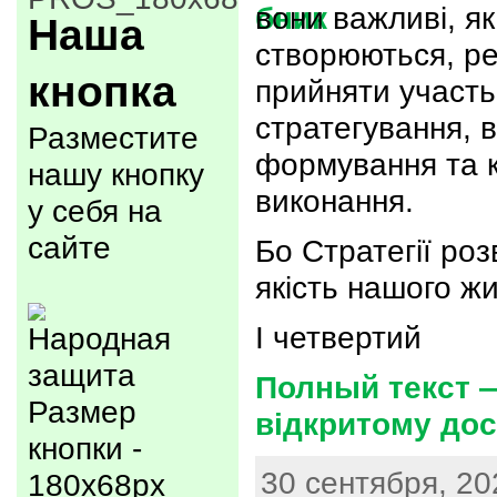
вони важливі, я
Наша
створюються, ре
кнопка
прийняти участь
стратегування, в
Разместите
формування та 
нашу кнопку
виконання.
у себя на
сайте
Бо Стратегії роз
якість нашого жи
І четвертий
Полный текст —
Размер
відкритому дос
кнопки -
30 сентября, 20
180x68px