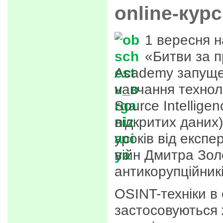
online-кур
1 вересня н
«Битви за 
Academy запущен
навчання технол
Source Intellige
відкритих даних)
уроків від експе
війн Дмитра Зол
антикорупційникі
OSINT-техніки в 
застосовуються 