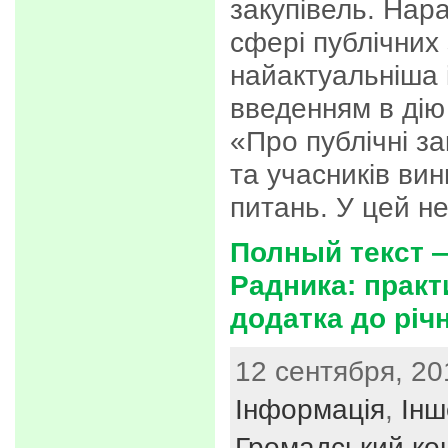
закупівель. Нара
сфері публічних 
найактуальніша і
введенням в дію
«Про публічні за
та учасників ви
питань. У цей н
Полный текст 
Радника: практ
додатка до річ
12 сентября, 20
Інформація
,
Інш
Громадський ко