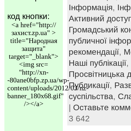
Інформація
,
Інф
код кнопки:
Активний досту
<a href="http://
Громадський ко
захист.zp.ua" >
публичної інфор
title="Народная
защита"
рекомендації
,
М
target="_blank">
Наші публікації
,
<img src=
"http://xn-
Просвітницька д
-80ane0bfp.zp.ua/wp-
Публикації
,
Раз
content/uploads/2012/03/nz-
суспільства
,
Сл
banner_180x68.gif"
/></a>
|
Оставьте комм
3 642