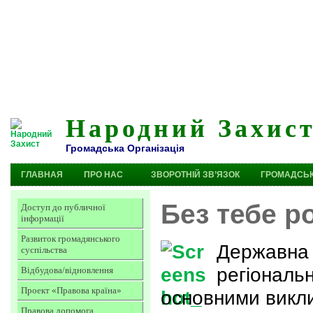
Народний Захис
Громадська Організація
ГЛАВНАЯ
ПРО НАС
ЗВОРОТНІЙ ЗВ’ЯЗОК
ГРОМАДСЬК
Без тебе р
Доступ до публичної
інформації
Развиток громадянського
Державна 
суспільства
регіональ
Відбудова/відновлення
Проект «Правова країна»
основними викли
Правова допомога