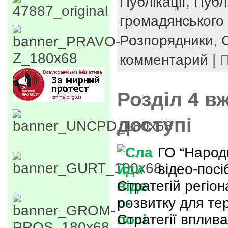
Публікації
,
Публ
громадянського 
Розпорядники
,
комментарий
| 
Розділ 4 в
доступі
ГО “Народ
відео-посі
Стратегій регіо
розвитку для тер
Стратегії вплив