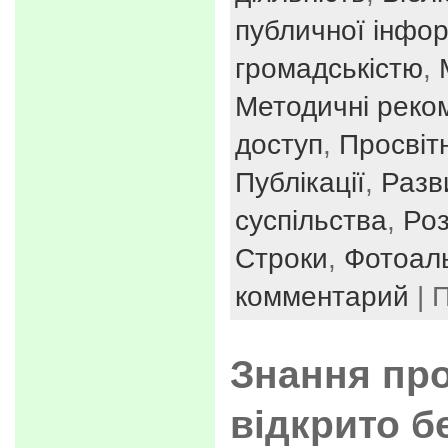
публичної інфор
громадськістю
,
Методичні реко
доступ
,
Просвіт
Публікації
,
Разв
суспільства
,
Ро
Строки
,
Фотоал
комментарий
| 
Знання про
відкрито б