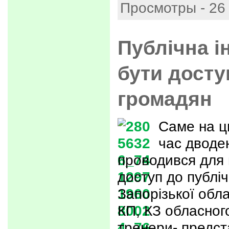
Просмотры - 26
Публічна і
бути дост
громадян
Саме на ц
час дводе
проводився для 
доступ до публіч
Запорізької облас
КП, КЗ обласног
тренери- предст