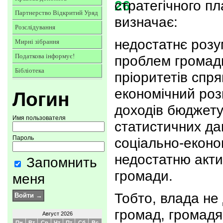
стратегічного пл
Партнерство Відкритий Уряд
визначає:
Розслідування
недостатнє розу
Мирні зібрання
Податкова інформує!
проблем громад
Бібліотека
пріоритетів спр
економічний роз
Логин
доходів бюджету;
Имя пользователя
статистичних да
Пароль
соціально-економ
недостатню акти
Запомнить
громади.
меня
Тобто, влада не
громад, громад
Август 2026
Пн
Вт
Ср
Чт
Пт
Сб
Вс