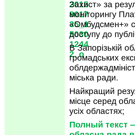
Захист» за рез
моніторингу Пл
«Омбудсмен+» с
доступу до публі
В Запорізькій об
громадських екс
облдержадмініст
міська ради.
Найкращий резу
місце серед обл
усіх областях;
Полный текст 
обласна рада 