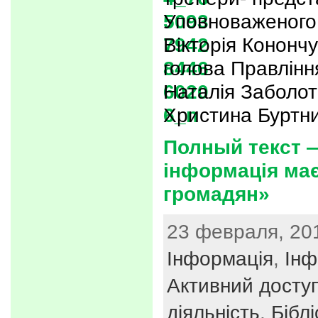
Уповноваженого
Вікторія Кононч
голова Правлінн
Наталія Заболо
Христина Буртни
Полный текст 
інформація ма
громадян»
23 февраля, 201
Інформація
,
Інф
Активний досту
діяльність
,
Бібл