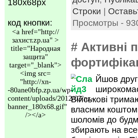
180x68px
Строки
|
Оставь
код кнопки:
Просмотры - 93
<a href="http://
захист.zp.ua" >
# Активні 
title="Народная
защита"
фортифікац
target="_blank">
<img src=
Йшов друг
"http://xn-
широкомас
-80ane0bfp.zp.ua/wp-
content/uploads/2012/03/nz-
Військові трима
banner_180x68.gif"
власним коштом 
/></a>
шоломів до будм
збирають на все