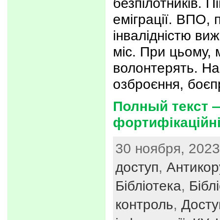
безпілотників. П
еміграції. ВПО, 
інвалідністю ви
міс. При цьому, 
волонтерять. На
озброєння, боєп
Полный текст —
фортифікаційн
30 ноября, 2023
доступ
,
Антикор
Бібліотека
,
Бібл
контроль
,
Досту