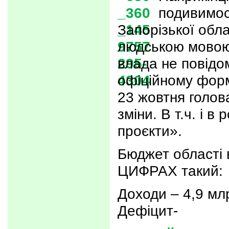
подивимос
Запорізької обл
людською мовою 
влада не повідо
офіційному форм
23 жовтня голов
зміни. В т.ч. і в 
проєкти».
Бюджет області
ЦИФРАХ такий:
Доходи – 4,9 млр
Дефіцит-