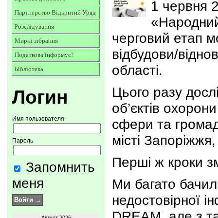
1 червня 
Партнерство Відкритий Уряд
«Народний
Розслідування
черговий етап м
Мирні зібрання
відбудови/віднов
Податкова інформує!
області.
Бібліотека
Цього разу досл
Логин
об’єктів охорони
Имя пользователя
сфери та громад
місті Запоріжжя, 
Пароль
Перші ж кроки з
Запомнить
меня
Ми багато бачил
недостовірної ін
DREAM, але з т
Август 2026