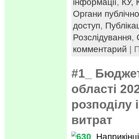
інформації
,
КУ, 
Органи публічно
доступ
,
Публікац
Розслідування
,
комментарий
| 
#1_ Бюджет
області 20
розподілу і
витрат
Наприкінці