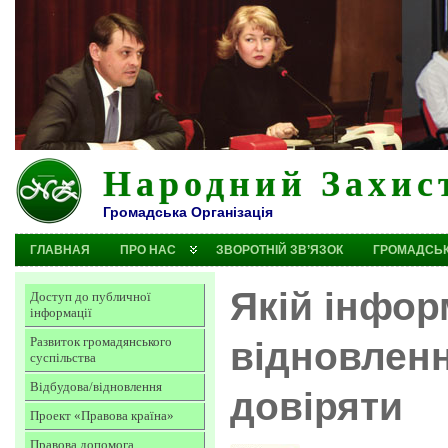
Народний Захис
Громадська Організація
ГЛАВНАЯ
ПРО НАС
ЗВОРОТНІЙ ЗВ’ЯЗОК
ГРОМАДСЬК
Якій інфор
Доступ до публичної
інформації
Развиток громадянського
відновлен
суспільства
Відбудова/відновлення
довіряти
Проект «Правова країна»
Правова допомога