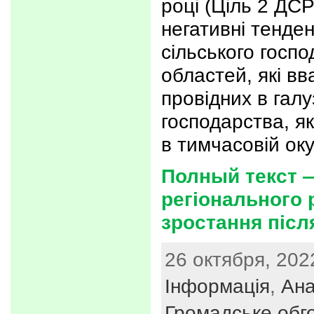
році (Ціль 2 ДС
негативні тенден
сільського госп
областей, які в
провідних в галу
господарства, я
в тимчасовій оку
Полный текст —
регіонального 
зростання післ
26 октября, 2022
Інформація
,
Ана
Громадське обг