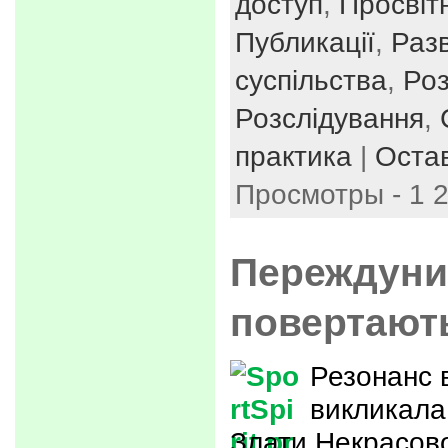
доступ
,
Просвіт
Публикації
,
Раз
суспільства
,
Ро
Розслідування
,
практика
|
Оста
Просмотры - 1 
Переждуни
повертают
Резонанс в
викликала 
Злати Некрасово