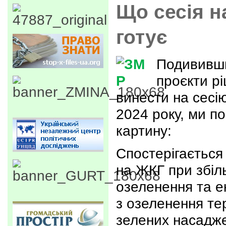
Що сесія н
готує
Подививши
проєкти р
винести на сесі
2024 року, ми п
картину:
Спостерігається
на ЖКГ при збіл
озеленення та ек
з озеленення те
зелених насадж