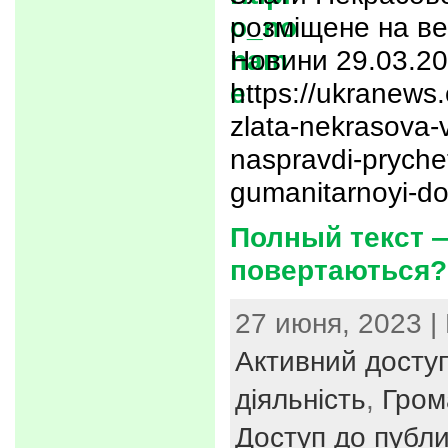
розміщене на веб
Новини 29.03.20
https://ukranews
zlata-nekrasova-
naspravdi-pryche
gumanitarnoyi-d
Полный текст 
повертаються?
27 июня, 2023 |
Активний досту
діяльність
,
Гром
Доступ до публи