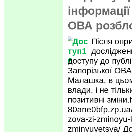
інформації
ОВА розбл
Після опр
досліджен
доступу до публі
Запорізької ОВА
Малашка, в цьом
влади, і не тіль
позитивні зміни.
80ane0bfp.zp.ua/
zova-zi-zminoyu-k
zminyuyetsya/ До