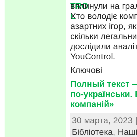
вплинули на грал
Хто володіє ком
азартних ігор, я
скільки легальни
дослідили аналі
YouControl.
Ключові
Полный текст 
по-українськи.
компаній»
30 марта, 2023 
Бібліотека
,
Наші