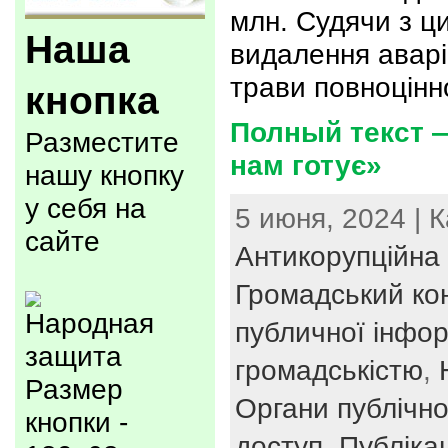
млн. Судячи з ц
Наша
видалення аварі
трави повноцінн
кнопка
Полный текст 
Разместите
нам готує»
нашу кнопку
у себя на
5 июня, 2024 | 
сайте
Антикорупційна 
Громадський ко
публичної інфор
громадськістю
,
Размер
Органи публічно
кнопки -
доступ
,
Публікац