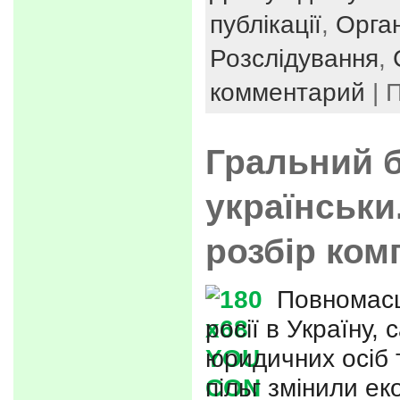
публікації
,
Орган
Розслідування
,
комментарий
| 
Гральний б
українськи
розбір ком
Повномасш
росії в Україну, 
юридичних осіб 
пільг змінили ек