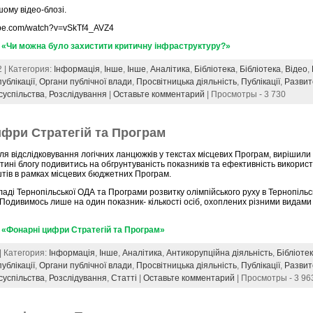
ому відео-блозі.
ube.com/watch?v=vSkTf4_AVZ4
 «Чи можна було захистити критичну інфраструктуру?»
2 | Категория:
Інформація
,
Інше
,
Інше
,
Аналітика
,
Бібліотека
,
Бібліотека
,
Відео
,
ублікації
,
Органи публічної влади
,
Просвітницька діяльність
,
Публікації
,
Развит
суспільства
,
Розслідування
|
Оставьте комментарий
| Просмотры - 3 730
ифри Стратегій та Програм
ля відслідковування логічних ланцюжків у текстах місцевих Програм, вирішили 
тині блогу подивитись на обгрунтуваність показників та ефективність викори
тів в рамках місцевих бюджетних Програм.
ладі Тернопільської ОДА та Програми розвитку олімпійського руху в Тернопільс
 Подивимось лише на один показник- кількості осіб, охоплених різними видами
«Фонарні цифри Стратегій та Програм»
 | Категория:
Інформація
,
Інше
,
Аналітика
,
Антикорупційна діяльність
,
Бібліоте
ублікації
,
Органи публічної влади
,
Просвітницька діяльність
,
Публікації
,
Развит
суспільства
,
Розслідування
,
Статті
|
Оставьте комментарий
| Просмотры - 3 96