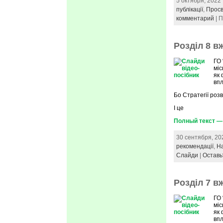
5 октября, 2022
публікації
,
Просв
комментарий
| 
Розділ 8 в
ГО 
міс
як 
вп
Бо Стратегії розв
І це
Полный текст — 
30 сентября, 20
рекомендації
,
На
Слайди
|
Оставь
Розділ 7 в
ГО 
міс
як 
вп