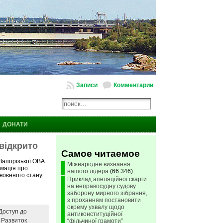
Записи
Комментарии
ДОНАТИ
відкрито
Самое читаемое
Запорізької ОВА
Міжнародне визнання
рмація про
нашого лідера
(66 346)
 воєнного стану.
Приклад апеляційної скарги
на неправосудну судову
заборону мирного зібрання,
з проханням постановити
окрему ухвалу щодо
Доступ до
антиконституційної
,
Развиток
“фільчиної грамоти”