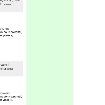
адськістю
,
Наші
Оставьте
ального/
ому вони важливі,
тегування,
одичні
успільства
,
ального/
ому вони важливі,
тегування,