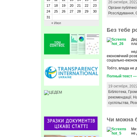
26 октября, 202
17
18
19
20
21
22
23
Органи публічно
24
25
26
27
28
29
30
Розслідування
,
31
« Июл
Без тебе р
Дер
пла
не
економічний розв
соціально-економ
Тобто, влада не 
Полный текст — 
19 октября, 202
Бібліотека
,
Гром
рекомендації
,
На
суспільства
,
Роз
Чи можна 
Ми
не 