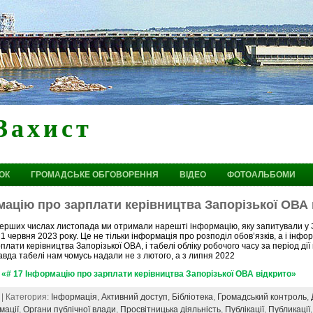
Захист
ОК
ГРОМАДСЬКЕ ОБГОВОРЕННЯ
ВІДЕО
ФОТОАЛЬБОМИ
мацію про зарплати керівництва Запорізької ОВА 
ерших числах листопада ми отримали нарешті інформацію, яку запитували у 
1 червня 2023 року. Це не тільки інформація про розподіл обов’язків, а і інфо
плати керівництва Запорізької ОВА, і табелі обліку робочого часу за період дії
вда табелі нам чомусь надали не з лютого, а з липня 2022
«# 17 Інформацію про зарплати керівництва Запорізької ОВА відкрито»
 | Категория:
Інформація
,
Активний доступ
,
Бібліотека
,
Громадський контроль
,
мації
,
Органи публічної влади
,
Просвітницька діяльність
,
Публікації
,
Публикації