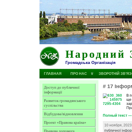
Народний 
Громадська Організація
ГЛАВНАЯ
ПРО НАС
ЗВОРОТНІЙ ЗВ’ЯЗ
# 17 Інфор
Доступ до публичної
інформації
В п
ще 
Развиток громадянського
зар
суспільства
Пра
Відбудова/відновлення
Полный текст — 
Проект «Правова країна»
10 ноября, 2023
публичної інфор
Правова допомога