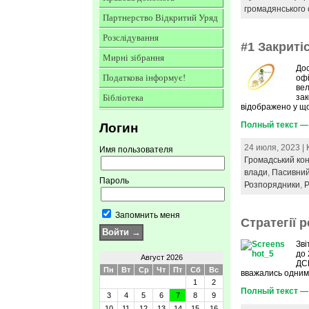
громадянського 
Партнерство Відкритий Уряд
Розслідування
#1 Закриті
Мирні зібрання
Дос
Податкова інформує!
офі
вел
Бібліотека
зак
відображено у що
Полный текст — 
Логин
24 июля, 2023 |
Имя пользователя
Громадський ко
влади
,
Пасивний
Пароль
Розпорядники
,
Р
Запомнить меня
Стратегії 
Зві
до 
Август 2026
ДСР
Пн
Вт
Ср
Чт
Пт
Сб
Вс
вважались одними 
1
2
Полный текст — 
3
4
5
6
7
8
9
10
11
12
13
14
15
16