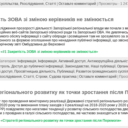
суспільства
,
Розслідування
,
Статті
|
Оставьте комментарий
| Просмотры - 1 24
сть ЗОВА зі зміною керівників не змінюється
лідження прозорості діяльності Запорізької регіональної влади ми почали з м
ційних веб-сайтів Запорізької обласної ради та Запорізької ОВА. Не дивлячи
икого обсягу інформації з сайту облради і розміщення там не зрозумілого за зм
онного за формою оголошення про ненадання публічної інформації, що звісно
річному звіті Омбудсмана до Верховної
«#1 Закритість ЗОВА зі зміною керівників не змінюється»
 Категория:
Інформація
,
Інформація
,
Активний доступ
,
Антикорупційна діяльніс
нтроль
,
Доступ до публичної інформації
,
Законодавство
,
Наші публікації
,
Органи
 доступ
,
Просвітницька діяльність
,
Публикації
,
Развиток громадянського суспі
озслідування
,
Статті
,
Строки
,
Судова практика
|
Оставьте комментарий
| Прос
регіонального розвитку як точки зростання після
т про проведення моніторингу реалізації Державної стратегії регіонального ро
2020 року та виконання плану заходів з її реалізації на 2018-2020 роки у 2020 
Р) повідомляє про негативні тенденції у розвитку сільського господарства дво
з провідних в галузі сільського господарства, які частково знаходяться в тимч
«Стратегії регіонального розвитку як точки зростання після Перемоги»