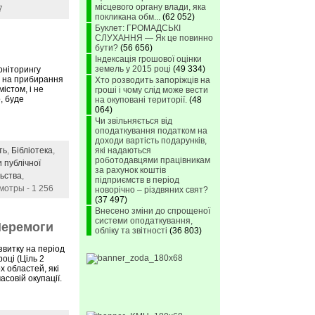
місцевого органу влади, яка
7
покликана обм...
(62 052)
Буклет: ГРОМАДСЬКІ
СЛУХАННЯ — Як це повинно
бути?
(56 656)
Індексація грошової оцінки
земель у 2015 році
(49 334)
оніторингу
сь на прибирання
Хто розводить запоріжців на
істом, і не
гроші і чому слід може вести
, буде
на окуповані території.
(48
064)
Чи звільняється від
оподаткування податком на
доходи вартість подарунків,
ть
,
Бібліотека
,
які надаються
роботодавцями працівникам
 публічної
за рахунок коштів
льства
,
підприємств в період
мотры - 1 256
новорічно – різдвяних свят?
(37 497)
Внесено зміни до спрощеної
системи оподаткування,
 Перемоги
обліку та звітності
(36 803)
звитку на період
році (Ціль 2
х областей, які
асовій окупації.