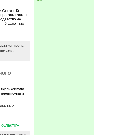
м Стратегій
 Програм взагалі.
нодавство не
ння бюджетних
ький контроль
,
янського
ного
тку викликала
и переписувати
ад та їх
 області?»