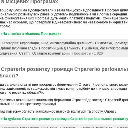
а в місцевих Програмах
ершому блозі ми відслідковували з вами ланцюжок відповідності Програм ціля
іонального розвитку всіх рівнів. У другому- подивимось а чи є логіка в середині
на фінансування цих Програм ідуть кошти платників податків. І хоч наше зако
знає нас особами, що потерпіли від неефективного чи незаконного використа
нтролю,
«Чи є логіка в місцевих Програмах»
 | Категория:
Інформація
,
Інше
,
Антикорупційна діяльність
,
Бібліотека
,
Громадс
Органи публічної влади
,
Просвітницька діяльність
,
Публікації
,
Развиток громад
слідування
,
Статті
|
Оставьте комментарий
| Просмотры - 1 820
Стратегія розвитку громади Стратегію регіональ
бласті?
ша загальна стаття про процедуру формування Стратегій регіонального розви
ику зацікавленість та дискусію від «кому вони потрібні» до «чи мають громад
атегію розвитку області?».
ратись з останнім питанням від Державної Стратегії до заходів Стратегій гром
тальніше на конкретному прикладі.
ад Львівську область, напрям –розвиток фізкультури та спорту. Одразу
«Чи дублює Стратегія розвитку громади Стратегію регіонального розвитку