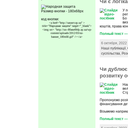
Чи є логік
У п
Размер кнопки - 180x68px
рег
Бо 
код кнопки:
ви
<a href="http://захист.zp.ua" >
title="Народная защита" target="_blank">
коштів, права ко
<img src=
"http://xn--80ane0bfp.zp.ua/wp-
content/uploads/2012/03/nz-
Полный текст — 
banner_180x68.gif"
/></a>
6 октября, 2022
Наші публікації
,
суспільства
,
Роз
Чи дублює 
розвитку о
На
вел
Стр
Пропонуємо розіб
фінансування де
Візьмемо наприкл
Полный текст — 