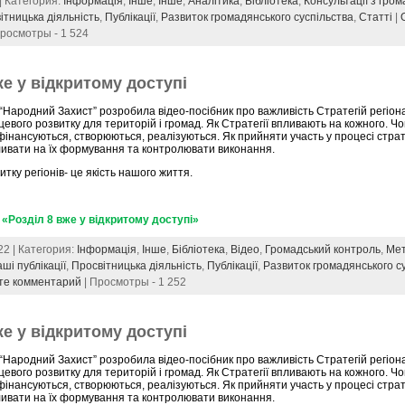
 | Категория:
Інформація
,
Інше
,
Інше
,
Аналітика
,
Бібліотека
,
Консультації з гром
ітницька діяльність
,
Публікації
,
Развиток громадянського суспільства
,
Статті
|
Просмотры - 1 524
же у відкритому доступі
“Народний Захист” розробила відео-посібник про важливість Стратегій регіон
цевого розвитку для територій і громад. Як Стратегії впливають на кожного. Ч
фінансуються, створюються, реалізуються. Як прийняти участь у процесі стра
ливати на їх формування та контролювати виконання.
итку регіонів- це якість нашого життя.
«Розділ 8 вже у відкритому доступі»
22 | Категория:
Інформація
,
Інше
,
Бібліотека
,
Відео
,
Громадський контроль
,
Мет
ші публікації
,
Просвітницька діяльність
,
Публікації
,
Развиток громадянського с
те комментарий
| Просмотры - 1 252
же у відкритому доступі
“Народний Захист” розробила відео-посібник про важливість Стратегій регіон
цевого розвитку для територій і громад. Як Стратегії впливають на кожного. Ч
фінансуються, створюються, реалізуються. Як прийняти участь у процесі стра
ливати на їх формування та контролювати виконання.