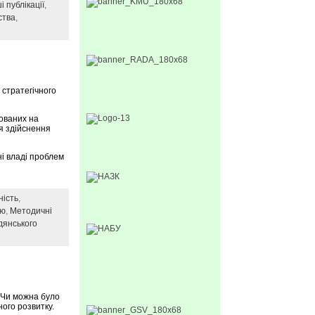
і публікації
,
ства
,
 стратегічного
ованих на
ля здійснення
ні владі проблем
ність
,
тю
,
Методичні
дянського
 Чи можна було
ного розвитку.