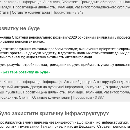
2 | Категория:
Інформація
,
Аналітика
,
Бібліотека
,
Громадське обговорення
,
Наш
ї влади
,
Просвітницька діяльність
,
Публікації
,
Развиток громадянського суспіль
Статті
|
Оставьте комментарий
| Просмотры - 3 342
озвитку не буде
жавна Стратегія регіонального розвитку-2020 основними викликами у процесі
нування регіонів визначає:
достатнє розуміння ключових проблем громади; визначення пріоритетів спрям
иток і зростання доходів бюджету; відсутність наявних статистичних даних д
ічного аналізу; недостатню активність жителів громади.
дуже розуміє потреби громад, громадяни не дуже приймають участь у донесен
«Без тебе розвитку не буде»
2 | Категория:
Інформація
,
Інформація
,
Активний доступ
,
Антикорупційна діяль
адський контроль
,
Доступ до публичної інформації
,
Консультації з громадськіс
ші публікації
,
Просвітницька діяльність
,
Публікації
,
Публикації
,
Развиток грома
порядники
,
Статті
|
Оставьте комментарий
| Просмотры - 3 387
було захистити критичну інфраструктуру?
 розбирались в чому причина незахищеності нашої критичної інфраструктури.
допустити її руйнування. І сліди привели нас до Державної Стратегії регіональ