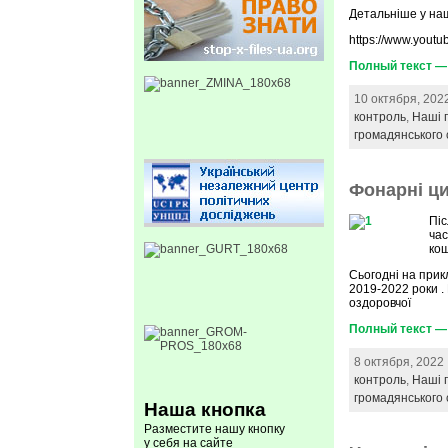
Детальніше у наш
https://www.yout
Полный текст —
10 октября, 202
контроль
,
Наші п
громадянського 
Фонарні ц
Піс
час
кош
Сьогодні на прик
2019-2022 роки .
оздоровчої
Полный текст — 
8 октября, 2022
контроль
,
Наші п
громадянського 
Наша кнопка
Разместите нашу кнопку
у себя на сайте