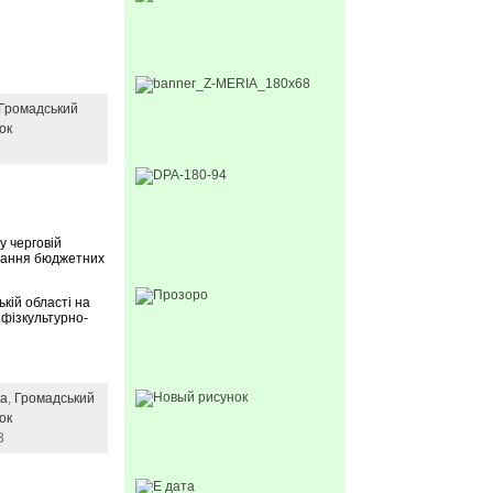
Громадський
ок
у черговій
стання бюджетних
ькій області на
 фізкультурно-
ка
,
Громадський
ок
3