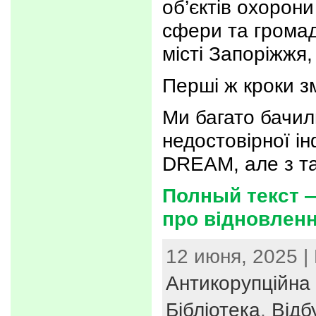
об’єктів охорони
сфери та громад
місті Запоріжжя, 
Перші ж кроки з
Ми багато бачил
недостовірної ін
DREAM, але з т
Полный текст —
про відновлен
12 июня, 2025 |
Антикорупційна 
Бібліотека
,
Відб