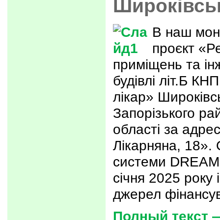
Широківсь
В наш мон
проєкт «Р
приміщень та і
будівлі літ.Б КН
лікар» Широківсь
Запорізького ра
області за адрес
Лікарняна, 18».
системи DREAM, 
січня 2025 року 
джерел фінансу
Полный текст 