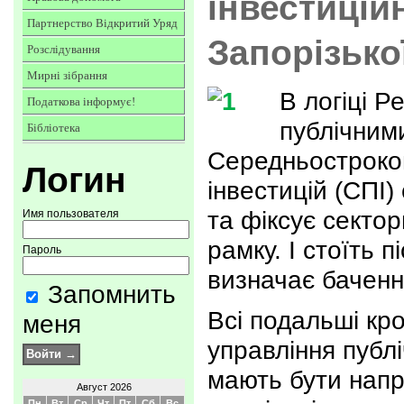
інвестицій
Партнерство Відкритий Уряд
Запорізько
Розслідування
Мирні зібрання
В логіці 
Податкова інформує!
публічними
Бібліотека
Середньостроко
Логин
інвестицій (СПІ)
та фіксує секто
Имя пользователя
рамку. І стоїть п
Пароль
визначає баченн
Запомнить
Всі подальші кр
меня
управління публ
мають бути напр
Август 2026
Пн
Вт
Ср
Чт
Пт
Сб
Вс