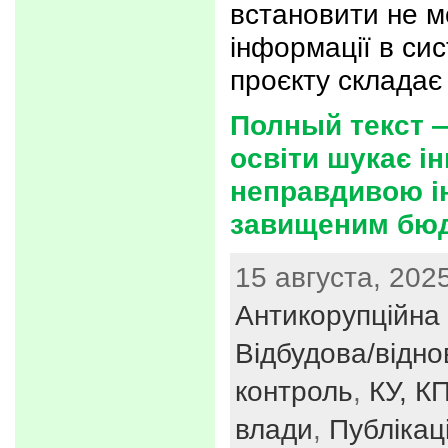
встановити не м
інформації в си
проєкту складає
Полный текст 
освіти шукає і
неправдивою і
завищеним бю
15 августа, 2025
Антикорупційна 
Відбудова/відн
контроль
,
КУ, КП
влади
,
Публікаці