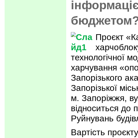
інформаці
бюджетом
Проєкт «К
харчоблоку
технологічної мо
харчування «опор
Запорізького ак
Запорізької місь
м. Запоріжжя, ву
відноситься до п
Руйнувань будівл
Вартість проєкт