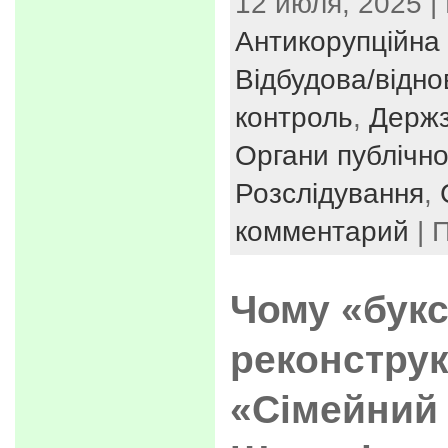
12 июля, 2025 |
Антикорупційна 
Відбудова/відн
контроль
,
Держз
Органи публічно
Розслідування
,
комментарий
| 
Чому «бук
реконструк
«Сімейний 