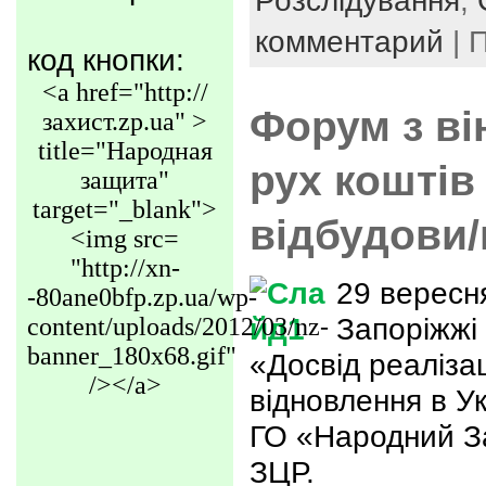
Розслідування
,
комментарий
| 
код кнопки:
<a href="http://
Форум з ві
захист.zp.ua" >
title="Народная
рух коштів
защита"
target="_blank">
відбудови
<img src=
"http://xn-
29 вересн
-80ane0bfp.zp.ua/wp-
Запоріжжі
content/uploads/2012/03/nz-
banner_180x68.gif"
«Досвід реалізац
/></a>
відновлення в Ук
ГО «Народний За
ЗЦР.