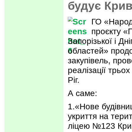
будує Крив
ГО «Народ
проєкту «
Запорізької і Дн
областей» прод
закупівель, пров
реалізації трьох
Ріг.
А саме:
1.«Нове будівни
укриття на терит
ліцею №123 Крив