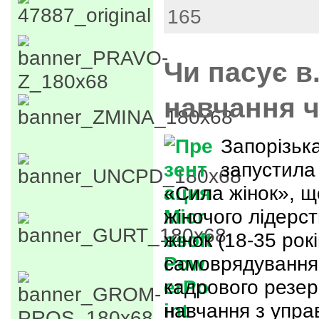
165
Чи пасує в
навчання 
Запорізьк
запустила
«Сила жінок», щ
жіночого лідерс
жінок (18-35 рок
самоврядування 
кадрового резер
навчання з управ