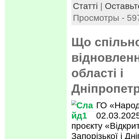
Статті
|
Оставьт
Просмотры - 59
Що спільно
відновленн
області і
Дніпропет
ГО «Народ
02.03.202
проєкту «Відкри
Запорізької і Дн