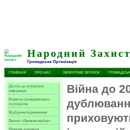
Народний Захис
Громадська Організація
ГЛАВНАЯ
ПРО НАС
ЗВОРОТНІЙ ЗВ’ЯЗОК
ГРОМАДСЬК
Війна до 2
Доступ до публичної
інформації
Развиток громадянського
дублюванн
суспільства
Відбудова/відновлення
приховують
Проект «Правова країна»
Правова допомога