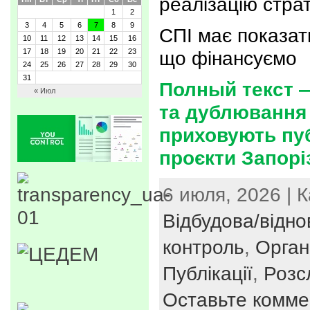
реалізацію страт
1
2
3
4
5
6
7
8
9
СПІ має показат
10
11
12
13
14
15
16
17
18
19
20
21
22
23
що фінансуємо
24
25
26
27
28
29
30
31
Полный текст —
« Июл
та дублювання
приховують пуб
проєкти Запорі
6 июля, 2026 | 
Відбудова/відн
контроль
,
Орган
Публікації
,
Розс
Оставьте комме