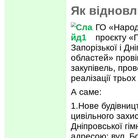
Як віднов
ГО «Народ
проєкту «
Запорізької і Дн
областей» прові
закупівель, пров
реалізації трьох 
А саме:
1.Нове будівниц
цивільного захис
Дніпровської гі
адресою: вул. Б