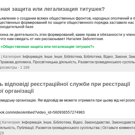
ная защита или легализация титушек?
ъявление о создании всяких общественных фронтов, народных ополчений и 
щественных формирований по защите общественного порядка заставило нас 
конодательной базе.
онна ли деятельность этих формирований, какие права и обязанности у член
что нам ожидать от них рассказывает Наталия Заболотная.
 «Общественная защита или легализация титушек?»
 | Категория:
Інформація
,
Інше
,
Інше
,
Бібліотека
,
Бібліотека
,
Відео
,
Закони
,
Зак
Правова допомога
,
Просвітницька діяльність
,
Развиток громадянського суспіл
Просмотры - 1 168
ь відповіді реєстраційної служби при реєстрації
ї організації
омадську організацію. Які відповіді ви можете отримати при цьому від неї розп
ebook.com/video/embed?video_id=560936557274983
 | Категория:
Інформація
,
Інше
,
Бібліотека
,
Відео
,
Законодавство
,
Законодавст
іяльність
,
Публікації
,
Развиток громадянського суспільства
|
Оставьте коммент
129