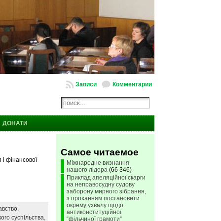
Записи
Комментарии
ДОНАТИ
Самое читаемое
 і фінансової
Міжнародне визнання
нашого лідера
(66 346)
Приклад апеляційної скарги
на неправосудну судову
заборону мирного зібрання,
з проханням постановити
окрему ухвалу щодо
авство
,
антиконституційної
ого суспільства
,
“фільчиної грамоти”