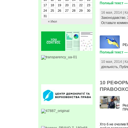
Полный текст —
17
18
19
20
21
22
23
24
25
26
27
28
29
30
16 мая, 2014 | 
31
Законодавство
,
« Июл
Оставьте комме
РЕ
Полный текст —
10 мая, 2014 | 
діяльність
,
Публ
10 РЕФОРМ
ПРАВООХО
Ре
ПР
Хто б не очолив 