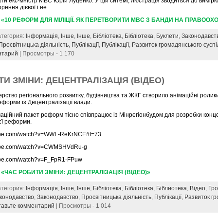
и екс-мністр МВС Юрій Луценко. У цій ситемі, люстрація зводиться до вимі
орення дієвої і не
— «10 РЕФОРМ ДЛЯ МІЛІЦІЇ. ЯК ПЕРЕТВОРИТИ МВС З БАНДИ НА ПРАВООХ
Категория:
Інформація
,
Інше
,
Інше
,
Бібліотека
,
Бібліотека
,
Буклети
,
Законодавст
Просвітницька діяльність
,
Публікації
,
Публікації
,
Развиток громадянського суспі
нтарий
| Просмотры - 1 170
И ЗМІНИ: ДЕЦЕНТРАЛІЗАЦІЯ (ВІДЕО)
ерство регіонального розвитку, будівництва та ЖКГ створило анімаційні ролик
еформи із Децентралізації влади.
аційний пакет реформ тісно співпрацює із Мінрегіонбудом для розробки конце
єї реформи.
tube.com/watch?v=WWL-ReKrNCE#t=73
tube.com/watch?v=CWMSHVdRu-g
tube.com/watch?v=F_FpR1-FPuw
 «ЧАС РОБИТИ ЗМІНИ: ДЕЦЕНТРАЛІЗАЦІЯ (ВІДЕО)»
Категория:
Інформація
,
Інше
,
Інше
,
Бібліотека
,
Бібліотека
,
Біблиотека
,
Відео
,
Гр
конодавство
,
Законодавство
,
Просвітницька діяльність
,
Публікації
,
Развиток г
тавьте комментарий
| Просмотры - 1 014