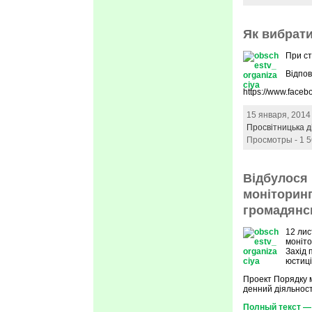
Як вибрати
При ст
Відпов
https://www.fac
15 января, 2014
Просвітницька д
Просмотры - 1 
Відбулося
моніторинг
громадянсь
12 лис
моніто
Захід 
юстиці
Проект Порядку м
денний діяльност
Полный текст — 