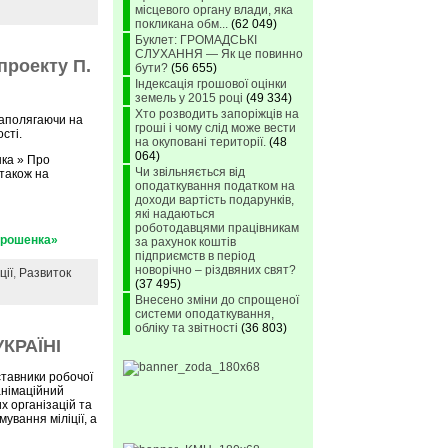
місцевого органу влади, яка
покликана обм...
(62 049)
Буклет: ГРОМАДСЬКІ
СЛУХАННЯ — Як це повинно
проекту П.
бути?
(56 655)
Індексація грошової оцінки
земель у 2015 році
(49 334)
Хто розводить запоріжців на
наполягаючи на
гроші і чому слід може вести
сті.
на окуповані території.
(48
064)
ка » Про
Чи звільняється від
 також на
оподаткування податком на
доходи вартість подарунків,
які надаються
роботодавцями працівникам
орошенка»
за рахунок коштів
підприємств в період
новорічно – різдвяних свят?
ції
,
Развиток
(37 495)
Внесено зміни до спрощеної
системи оподаткування,
обліку та звітності
(36 803)
КРАЇНІ
ставники робочої
анімаційний
х організацій та
ування міліції, а