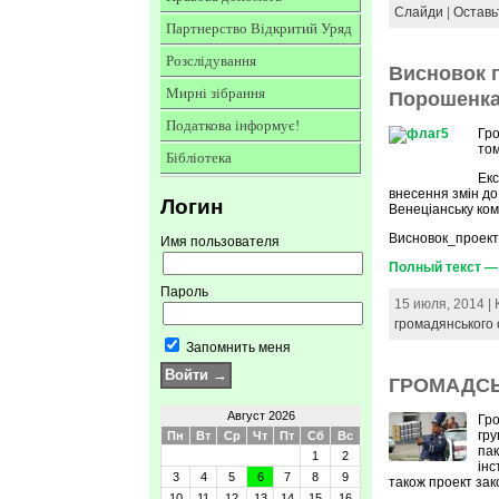
Слайди
|
Оставь
Партнерство Відкритий Уряд
Розслідування
Висновок 
Мирні зібрання
Порошенк
Податкова інформує!
Гро
том
Бібліотека
Ек
внесення змін до
Логин
Венеціанську комі
Висновок_проек
Имя пользователя
Полный текст —
Пароль
15 июля, 2014 |
громадянського 
Запомнить меня
ГРОМАДСЬК
Август 2026
Гро
гру
Пн
Вт
Ср
Чт
Пт
Сб
Вс
пак
1
2
інс
3
4
5
6
7
8
9
також проект зако
10
11
12
13
14
15
16