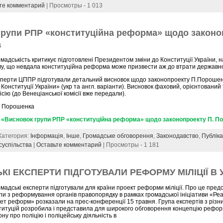
те комментарий
| Просмотры - 1 013
групи РПР «конституційна реформа» щодо законо
а
мадськість критикує підготовлені Президентом зміни до Конституції України, 
у, що невдала конституційна реформа може призвести аж до втрати державно
сперти ЦППР підготували детальний висновок щодо законопроекту П.Порошен
 Конституції України» (укр та англ. варіанти). Висновок фаховий, орієнтований
сію (до Венеціанської комісії вже передали).
т Порошенка
 «Висновок групи РПР «конституційна реформа» щодо законопроекту П. П
 Категория:
Інформація
,
Інше
,
Громадське обговорення
,
Законодавство
,
Публіка
суспільства
|
Оставьте комментарий
| Просмотры - 1 181
І ЕКСПЕРТИ ПІДГОТУВАЛИ РЕФОРМУ МІЛІЦІЇ В У
мадські експерти підготували для країни проект реформи міліції. Про це пред
пи з реформування органів правопорядку в рамках громадської ініціативи «Ре
ет реформ» розказали на прес-конференції 15 травня. Група експертів з різни
титуцій розробила і представила для широкого обговорення концепцію реформ
ну про поліцію і поліцейську діяльність в