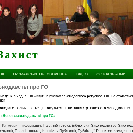
Захист
ОК
ГРОМАДСЬКЕ ОБГОВОРЕННЯ
ВІДЕО
ФОТОАЛЬБОМИ
онодавстві про ГО
мадські об’єднання живуть в умовах законодавчого регулювання. Це стоюється
ери.
онодавство змянюється, в тому числі і в питаннях фінансового менеджменту.
«Нове в законодавстві про ГО»
 | Категория:
Інформація
,
Інше
,
Бібліотека
,
Бібліотека
,
Законодавство
,
Законод
мендації
,
Просвітницька діяльність
,
Публікації
,
Публікації
,
Развиток громадянськ