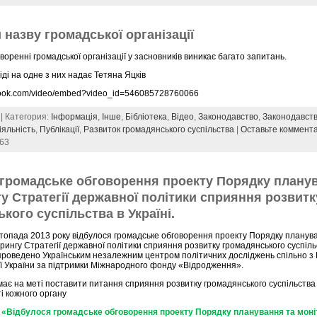
 назву громадської організації
воренні громадської організації у засновників виникає багато запитань.
іді на одне з них надає Тетяна Яцків
ebook.com/video/embed?video_id=546085728760066
 | Категория:
Інформація
,
Інше
,
Бібліотека
,
Відео
,
Законодавство
,
Законодавст
іяльність
,
Публікації
,
Развиток громадянського суспільства
|
Оставьте коммент
563
 громадське обговорення проекту Порядку плану
у Стратегії державної політики сприяння розвитк
кого суспільства в Україні.
топада 2013 року відбулося громадське обговорення проекту Порядку планув
рингу Стратегії державної політики сприяння розвитку громадянського суспільс
проведено Українським незалежним центром політичних досліджень спільно з
ї України за підтримки Міжнародного фонду «Відродження».
ає на меті поставити питання сприяння розвитку громадянського суспільства
і кожного органу
«Відбулося громадське обговорення проекту Порядку планування та моні