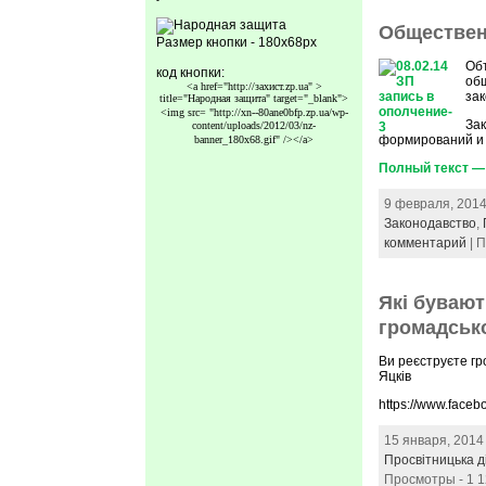
Обществен
Размер кнопки - 180x68px
Об
код кнопки:
об
<a href="http://захист.zp.ua" >
за
title="Народная защита" target="_blank">
<img src=
"http://xn--80ane0bfp.zp.ua/wp-
Зак
content/uploads/2012/03/nz-
формирований и 
banner_180x68.gif"
/></a>
Полный текст —
9 февраля, 2014
Законодавство
,
комментарий
| 
Які бувают
громадсько
Ви реєструєте гр
Яцків
https://www.fac
15 января, 2014
Просвітницька д
Просмотры - 1 