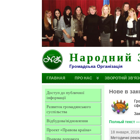
Народний 
Громадська Організація
ГЛАВНАЯ
ПРО НАС
ЗВОРОТНІЙ ЗВ’ЯЗ
Нове в зак
Доступ до публичної
інформації
Гро
сф
Развиток громадянського
суспільства
Зак
Відбудова/відновлення
Полный текст — 
Проект «Правова країна»
18 января, 2016
Методичні реко
Правова допомога