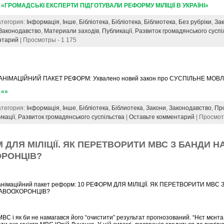
 «ГРОМАДСЬКІ ЕКСПЕРТИ ПІДГОТУВАЛИ РЕФОРМУ МІЛІЦІЇ В УКРАЇНІ»
Категория:
Інформація
,
Інше
,
Бібліотека
,
Бібліотека
,
Біблиотека
,
Без рубріки
,
За
Законодавство
,
Материали заходів
,
Публикації
,
Развиток громадянського суспі
нтарий
| Просмотры - 1 175
АНІМАЦІЙНИЙ ПАКЕТ РЕФОРМ: Ухвалено новий закон про СУСПІЛЬНЕ МО
 «»
Категория:
Інформація
,
Інше
,
Бібліотека
,
Біблиотека
,
Закони
,
Законодавство
,
Пр
икації
,
Развиток громадянського суспільства
|
Оставьте комментарий
| Просмот
 ДЛЯ МІЛІЦІЇ. ЯК ПЕРЕТВОРИТИ МВС З БАНДИ Н
РОНЦІВ?
анімаційний пакет реформ: 10 РЕФОРМ ДЛЯ МІЛІЦІЇ. ЯК ПЕРЕТВОРИТИ МВС 
АВООХОРОНЦІВ?
МВС і як би не намагався його “очистити” результат прогнозований. “Нєт мєнта 