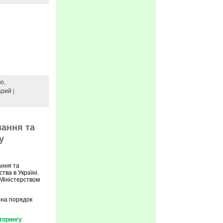
во
,
арий
|
вання та
у
ання та
тва в Україні.
 Міністерством
 на порядок
торингу