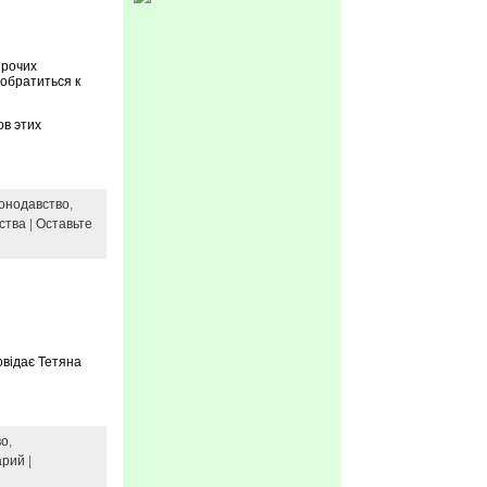
прочих
обратиться к
ов этих
онодавство
,
ьства
|
Оставьте
овідає Тетяна
во
,
арий
|