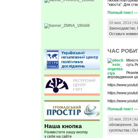
любив повторюват
“хвоста”. Для ств
Полный текст 
10 мая, 2014 | 
Законодавство
,
Оставьте комме
ЧАС РОБИТ
Мініст
суть Р
Реанім
впровадження ці
https://www.you
https://www.you
https://www.you
Полный текст —
10 мая, 2014 | 
обговорення
,
За
Наша кнопка
суспільства
|
Ос
Разместите нашу кнопку
у себя на сайте