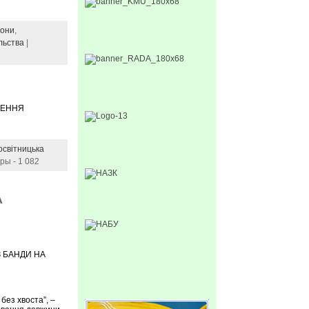
кони
,
льства
|
ВЛЕННЯ
освітницька
ры - 1 082
А
З БАНДИ НА
без хвоста”, –