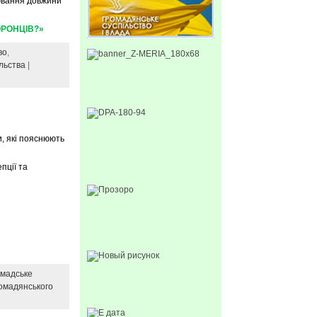
рювання довжини
ОРОНЦІВ?»
во
,
льства
|
и, які пояснюють
пції та
омадське
ромадянського