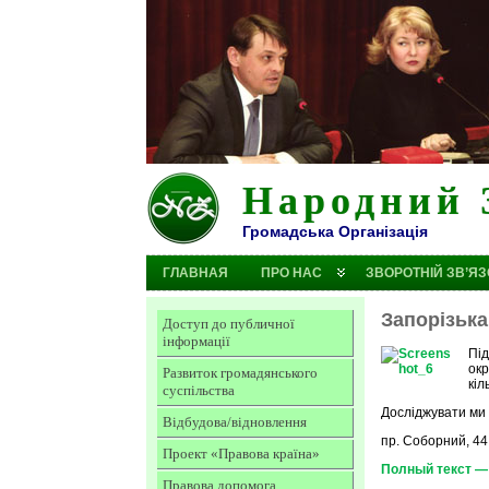
Народний 
Громадська Організація
ГЛАВНАЯ
ПРО НАС
ЗВОРОТНІЙ ЗВ’ЯЗ
Запорізька
Доступ до публичної
інформації
Під
окр
Развиток громадянського
кіл
суспільства
Досліджувати ми 
Відбудова/відновлення
пр. Соборний, 44
Проект «Правова країна»
Полный текст — 
Правова допомога