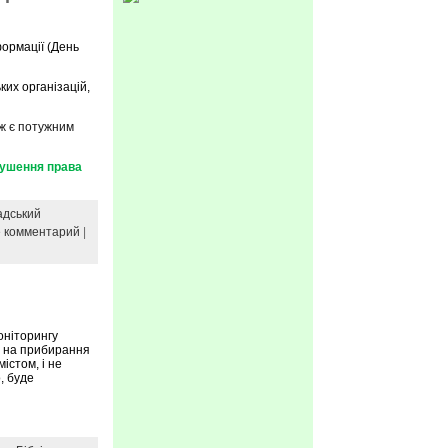
формації (День
ких організацій,
ож є потужним
рушення права
адський
е комментарий
|
оніторингу
сь на прибирання
істом, і не
, буде