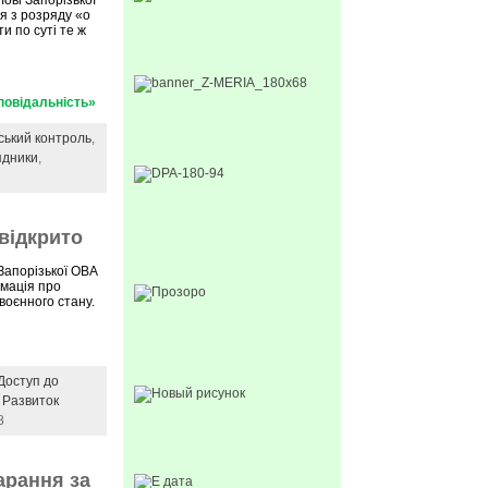
ові Запорізької
я з розряду «о
и по суті те ж
повідальність»
ський контроль
,
ядники
,
відкрито
Запорізької ОВА
рмація про
 воєнного стану.
Доступ до
,
Развиток
8
арання за