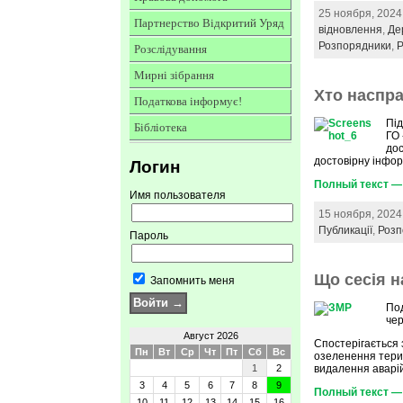
25 ноября, 2024
Партнерство Відкритий Уряд
відновлення
,
Де
Розпорядники
,
Р
Розслідування
Мирні зібрання
Хто наспра
Податкова інформує!
Під
Бібліотека
ГО 
дос
достовірну інфор
Логин
Полный текст — 
Имя пользователя
15 ноября, 2024
Публикації
,
Розп
Пароль
Що сесія н
Запомнить меня
Под
чер
Август 2026
Спостерігається 
Пн
Вт
Ср
Чт
Пт
Сб
Вс
озеленення тери
1
2
видалення аварій
3
4
5
6
7
8
9
Полный текст — 
10
11
12
13
14
15
16