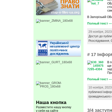
«Ст
ОВА
сті
сам
В Запорізькій ОВ
Полный текст — 
29 ноября, 2023
Доступ до публи
Розслідування
,
# 17 Інфор
В п
ще 
зар
Пра
Полный текст — 
10 ноября, 2023
публичної інфор
громадянського 
Наша кнопка
Разместите нашу кнопку
3/4 заступ
у себя на сайте