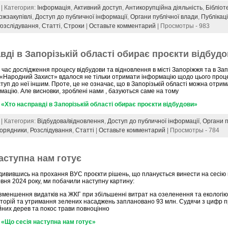
 | Категория:
Інформація
,
Активний доступ
,
Антикорупційна діяльність
,
Бібліот
ржзакупівлі
,
Доступ до публичної інформації
,
Органи публічної влади
,
Публікаці
озслідування
,
Статті
,
Строки
|
Оставьте комментарий
| Просмотры - 983
вді в Запорізькій області обирає проєкти відбуд
 час дослідження процесу відбудови та відновлення в місті Запоріжжя та в Зап
«Народний Захист» вдалося не тільки отримати інформацію щодо цього процес
туп до неї іншим. Проте, це не означає, що в Запорізькій області можна отрим
мацію. Але висновки, зроблені нами , базуються саме на тому
«Хто насправді в Запорізькій області обирає проєкти відбудови»
 | Категория:
Відбудова/відновлення
,
Доступ до публичної інформації
,
Органи п
орядники
,
Розслідування
,
Статті
|
Оставьте комментарий
| Просмотры - 784
аступна нам готує
ивившись на прохання ВУС проєкти рішень, що планується винести на сесію 
вня 2024 року, ми побачили наступну картину:
зменшення видатків на ЖКГ при збільшенні витрат на озеленення та екологію.
торій та утримання зелених насаджень заплановано 93 млн. Судячи з цифр п
них дерев та покос трави повноцінно
«Що сесія наступна нам готує»