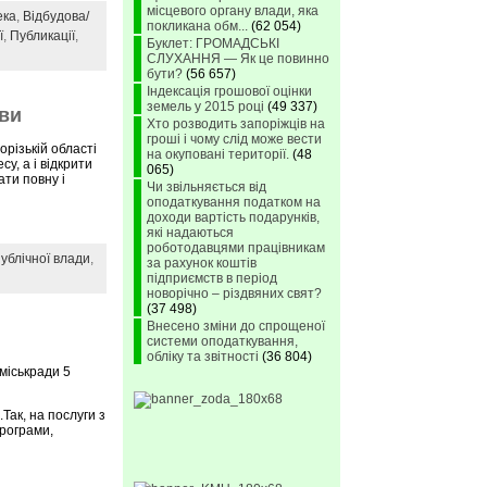
місцевого органу влади, яка
ека
,
Відбудова/
покликана обм...
(62 054)
ї
,
Публикації
,
Буклет: ГРОМАДСЬКІ
СЛУХАННЯ — Як це повинно
бути?
(56 657)
Індексація грошової оцінки
земель у 2015 році
(49 337)
ови
Хто розводить запоріжців на
гроші і чому слід може вести
орізькій області
на окуповані території.
(48
у, а і відкрити
065)
ати повну і
Чи звільняється від
оподаткування податком на
доходи вартість подарунків,
які надаються
роботодавцями працівникам
ублічної влади
,
за рахунок коштів
підприємств в період
новорічно – різдвяних свят?
(37 498)
Внесено зміни до спрощеної
системи оподаткування,
обліку та звітності
(36 804)
міськради 5
Так, на послуги з
рограми,