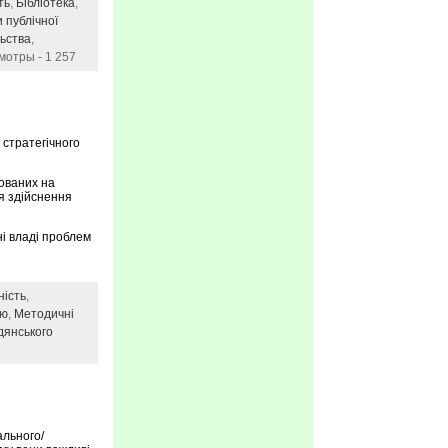
ть
,
Бібліотека
,
 публічної
льства
,
мотры - 1 257
 стратегічного
ованих на
ля здійснення
ні владі проблем
ність
,
тю
,
Методичні
дянського
ального/