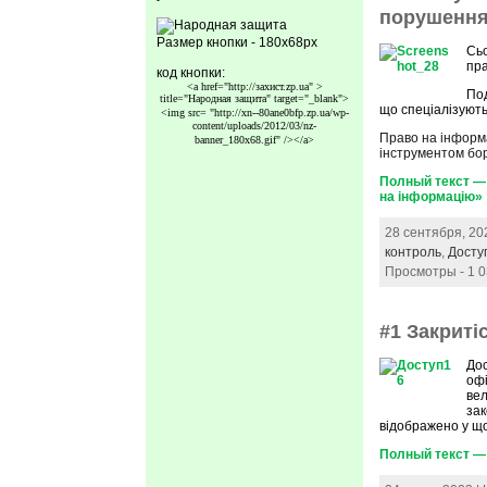
порушення
Размер кнопки - 180x68px
Сьо
пра
код кнопки:
<a href="http://захист.zp.ua" >
Под
title="Народная защита" target="_blank">
що спеціалізують
<img src=
"http://xn--80ane0bfp.zp.ua/wp-
content/uploads/2012/03/nz-
Право на інформа
banner_180x68.gif"
/></a>
інструментом бо
Полный текст — 
на інформацію»
28 сентября, 20
контроль
,
Досту
Просмотры - 1 
#1 Закриті
Дос
офі
вел
зак
відображено у що
Полный текст — 