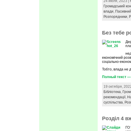
24 июля, 2023 |
Громадський ко
влади
,
Пасивний
Розпорядники
,
Р
Без тебе р
Дер
пла
не
економічний розв
соціально-економ
Тобто, влада не 
Полный текст — 
19 октября, 202
Бібліотека
,
Гром
рекомендації
,
На
суспільства
,
Роз
Розділ 4 в
ГО 