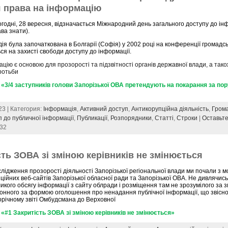
 права на інформацію
годні, 28 вересня, відзначається Міжнародний день загального доступу до ін
ва знати).
ія була започаткована в Болгарії (Софія) у 2002 році на конференції громадсь
ся на захисті свободи доступу до інформації.
цію є основою для прозорості та підзвітності органів державної влади, а так
ротьби
«3/4 заступників голови Запорізької ОВА претендують на покарання за по
23 | Категория:
Інформація
,
Активний доступ
,
Антикорупційна діяльність
,
Гром
п до публичної інформації
,
Публикації
,
Розпорядники
,
Статті
,
Строки
|
Оставьт
032
сть ЗОВА зі зміною керівників не змінюється
лідження прозорості діяльності Запорізької регіональної влади ми почали з м
ційних веб-сайтів Запорізької обласної ради та Запорізької ОВА. Не дивлячи
икого обсягу інформації з сайту облради і розміщення там не зрозумілого за зм
онного за формою оголошення про ненадання публічної інформації, що звісно
річному звіті Омбудсмана до Верховної
«#1 Закритість ЗОВА зі зміною керівників не змінюється»