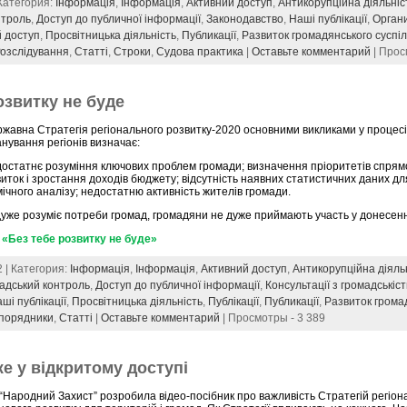
 Категория:
Інформація
,
Інформація
,
Активний доступ
,
Антикорупційна діяльніс
нтроль
,
Доступ до публичної інформації
,
Законодавство
,
Наші публікації
,
Органи
 доступ
,
Просвітницька діяльність
,
Публикації
,
Развиток громадянського суспі
озслідування
,
Статті
,
Строки
,
Судова практика
|
Оставьте комментарий
| Прос
озвитку не буде
жавна Стратегія регіонального розвитку-2020 основними викликами у процесі
нування регіонів визначає:
достатнє розуміння ключових проблем громади; визначення пріоритетів спрям
иток і зростання доходів бюджету; відсутність наявних статистичних даних д
ічного аналізу; недостатню активність жителів громади.
дуже розуміє потреби громад, громадяни не дуже приймають участь у донесен
«Без тебе розвитку не буде»
2 | Категория:
Інформація
,
Інформація
,
Активний доступ
,
Антикорупційна діяль
адський контроль
,
Доступ до публичної інформації
,
Консультації з громадськіс
ші публікації
,
Просвітницька діяльність
,
Публікації
,
Публикації
,
Развиток грома
порядники
,
Статті
|
Оставьте комментарий
| Просмотры - 3 389
же у відкритому доступі
“Народний Захист” розробила відео-посібник про важливість Стратегій регіон