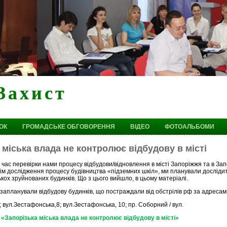
Захист
ОК
ГРОМАДСЬКЕ ОБГОВОРЕННЯ
ВІДЕО
ФОТОАЛЬБОМИ
 міська влада не контролює відбудову в місті
 час перевірки нами процесу відбудови/відновлення в місті Запоріжжя та в Запо
ім дослідження процесу будівництва «підземних шкіл», ми планували досліди
ькох зруйнованих будинків. Що з цього вийшло, в цьому матеріалі.
запланували відбудову будинків, що постраждали від обстрілів рф за адресам
; вул.Зестафонська,8; вул.Зестафонська, 10; пр. Соборний / вул.
«Запорізька міська влада не контролює відбудову в місті»