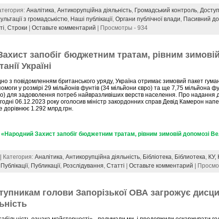
Категория:
Аналітика
,
Антикорупційна діяльність
,
Громадський контроль
,
Доступ
ультації з громадськістю
,
Наші публікації
,
Органи публічної влади
,
Пасивний до
ті
,
Строки
|
Оставьте комментарий
| Просмотры - 934
ахист запобіг бюджетним тратам, рівним зимові
анії Україні
дно з повідомленням британського уряду, Україна отримає зимовий пакет гума
омоги у розмірі 29 мільйонів фунтів (34 мільйони євро) та ще 7,75 мільйона фу
ро) для задоволення потреб найвразливіших верств населення. Про надання 
годні 06.12.2023 року оголосив міністр закордонних справ Девід Камерон нап
е дорівнює 1.292 млрд.грн.
«Народний Захист запобіг бюджетним тратам, рівним зимовій допомозі Ве
 | Категория:
Аналітика
,
Антикорупційна діяльність
,
Бібліотека
,
Біблиотека
,
КУ,
,
Публікації
,
Публикації
,
Розслідування
,
Статті
|
Оставьте комментарий
| Просмо
тупникам голови Запорізької ОВА загрожує дисц
ьність