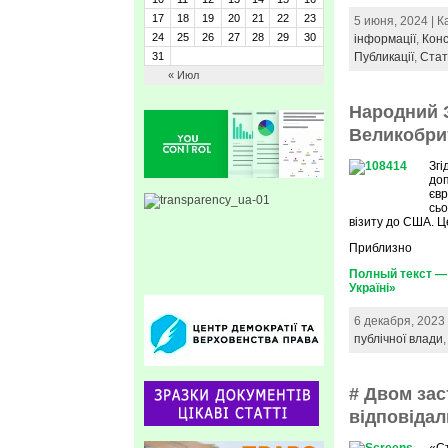
17
18
19
20
21
22
23
5 июня, 2024 | 
24
25
26
27
28
29
30
інформації
,
Конс
31
Публикації
,
Стат
« Июл
Народний З
Великобрит
Згі
доп
єв
сьо
візиту до США. Ц
Приблизно
Полный текст — 
Україні»
6 декабря, 2023
публічної влади
# Двом зас
відповідал