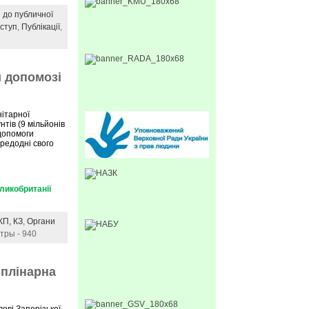
 до публичної
ступ
,
Публікації
,
й допомозі
нітарної
нтів (9 мільйонів
допомоги
ередодні свого
ликобританії
 КП, КЗ
,
Органи
тры - 940
иплінарна