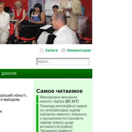
Записи
Комментарии
ДОНАТИ
Самое читаемое
різькій області,
Міжнародне визнання
ти відбудову
нашого лідера
(66 347)
Приклад апеляційної скарги
на неправосудну судову
и:
заборону мирного зібрання,
з проханням постановити
окрему ухвалу щодо
антиконституційної
“фільчиної грамоти”