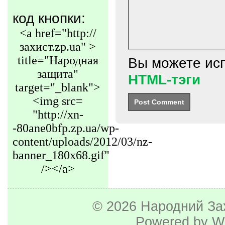
код кнопки:
<a href="http://
захист.zp.ua" >
title="Народная
Вы можете ис
защита"
HTML-тэги
target="_blank">
<img src=
"http://xn-
-80ane0bfp.zp.ua/wp-
content/uploads/2012/03/nz-
banner_180x68.gif"
/></a>
© 2026
Народний За
Powered by
W