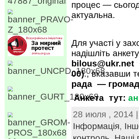
процес — сьогод
актуальна.
Для участі у зах
надішліть анкет
bilous@ukr.net
00)
., вказавши 
рада — громад
Анкета тут:
ан
28 июля , 2014 |
Інформація
,
Інш
контроль
,
Наші п