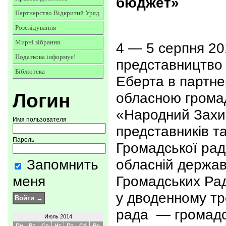
бюджет»
Партнерство Відкритий Уряд
Розслідування
Мирні зібрання
4 — 5 серпня 20
Податкова інформує!
представництво 
Бібліотека
Еберта в партне
Логин
обласною грома
«Народний Захи
Имя пользователя
представників т
Пароль
Громадської рад
Запомнить
обласній державн
меня
Громадських Рад
у дводенному тр
рада — громадс
Июль 2014
Пн
Вт
Ср
Чт
Пт
Сб
Вс