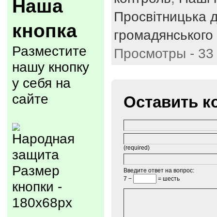
Наша
Просвітницька д
кнопка
громадянського 
Разместите
Просмотры - 33
нашу кнопку
у себя на
сайте
Оставить к
(required)
Размер
Введите ответ на вопрос:
7 −
= шесть
кнопки -
180x68px