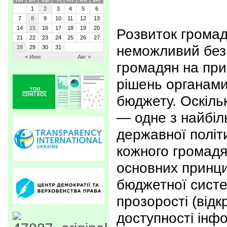
1
2
3
4
5
6
7
8
9
10
11
12
13
14
15
16
17
18
19
20
Розвиток громад
21
22
23
24
25
26
27
неможливий без 
28
29
30
31
« Июн
Авг »
громадян на при
рішень органами 
бюджету. Оскіль
— одне з найбіл
державної політ
кожного громадя
основних принци
бюджетної систе
прозорості (відк
доступності інф