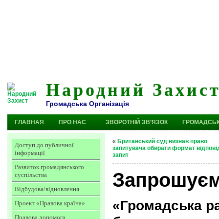
Народний Захис
Громадська Організація
ГЛАВНАЯ
ПРО НАС
ЗВОРОТНІЙ ЗВ’ЯЗОК
ГРОМАДСЬК
«
Британський суд визнав право
Доступ до публичної
запитувача обирати формат відповід
інформації
запит
Развиток громадянського
Запрошуємо
суспільства
Відбудова/відновлення
«Громадська р
Проект «Правова країна»
Правова допомога