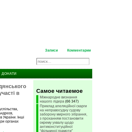
Записи
Комментарии
ДОНАТИ
адянського
Самое читаемое
часті в
Міжнародне визнання
нашого лідера
(66 347)
Приклад апеляційної скарги
спільства,
на неправосудну судову
Андрєєв,
заборону мирного зібрання,
в України. Інші
з проханням постановити
 при органах
окрему ухвалу щодо
антиконституційної
“фільчиної грамоти”