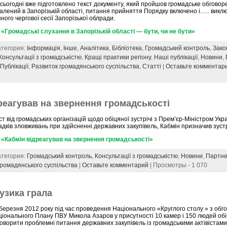
сьогодні вже підготовлено текст документу, який пройшов громадське обговоре
алений в Запорізькій області, питання прийняття Порядку включено і….. викл
ного чергової сесії Запорізької облради.
«Громадські слухання в Запорізькій області — бути, чи не бути»
Категория:
Інформація
,
Інше
,
Аналітика
,
Бібліотека
,
Громадський контроль
,
Зако
Консультації з громадськістю
,
Кращі практики регіону
,
Наші публікації
,
Новини
,
,
Публікації
,
Развиток громадянського суспільства
,
Статті
|
Оставьте комментар
реагував на звернення громадськості
ст від громадських організацій щодо обіцяної зустрічі з Прем’єр-Міністром Укр
дків зловживань при здійсненні державних закупівель, Кабмін призначив зуст
«Кабмін відреагував на звернення громадськості»
Категория:
Громадський контроль
,
Консультації з громадськістю
,
Новини
,
Партне
громадянського суспільства
|
Оставьте комментарий
| Просмотры - 1 070
узика грала
березня 2012 року під час проведення Національного «Круглого столу » з обг
іонального Плану ПВУ Микола Азаров у присутності 10 камер і 150 людей обі
оворити проблемні питання державних закупівель із громадськими актівістам