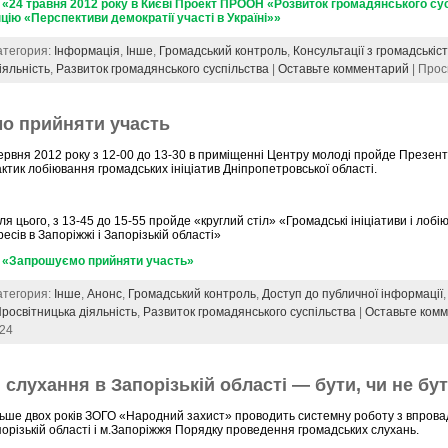
«24 травня 2012 року в Києві Проект ПРООН «Розвиток громадянського су
цію «Перспективи демократії участі в Україні»»
Категория:
Інформація
,
Інше
,
Громадський контроль
,
Консультації з громадськіс
іяльність
,
Развиток громадянського суспільства
|
Оставьте комментарий
| Прос
о прийняти участь
ервня 2012 року з 12-00 до 13-30 в приміщенні Центру молоді пройде Презен
ктик лобіювання громадських ініціатив Дніпропетровської області.
ля цього, з 13-45 до 15-55 пройде «круглий стіл» «Громадські ініціативи і лоб
есів в Запоріжжі і Запорізькій області»
 «Запрошуємо прийняти участь»
Категория:
Інше
,
Анонс
,
Громадський контроль
,
Доступ до публичної інформації
росвітницька діяльність
,
Развиток громадянського суспільства
|
Оставьте ком
524
 слухання в Запорізькій області — бути, чи не бу
льше двох років ЗОГО «Народний захист» проводить системну роботу з впров
орізькій області і м.Запоріжжя Порядку проведення громадських слухань.