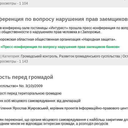
Просмотры - 1 104
ференция по вопросу нарушения прав заемщиков
г. в конференц-зале гостиницы «Интурист» прошла пресс-конференция по воп
общественности о нарушениях прав человека в г.Запорожье.
порожская областная общественная организация «Народная защита».
 «Пресс-конференция по вопросу нарушения прав заемщиков банков»
 | Категория:
Громадський контроль
,
Развиток громадянського суспільства
|
Ос
Просмотры - 1 143
ость перед громадой
спільство» No. 3(10)/2009
ності перед територіальною громадою
вих осіб місцевого самоврядування: від декларацій
тілення Ярослав Жукровський, керівник проектів Інформаційно-правового це
ян переконані, що органи місцевого самоврядування є найбільш закритими дл
жодним чином не відповідає інтересам громади, а розподіл ресурсів