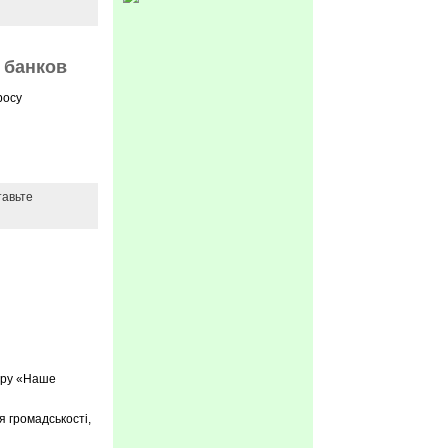
 банков
росу
тавьте
нтру «Наше
я громадськості,