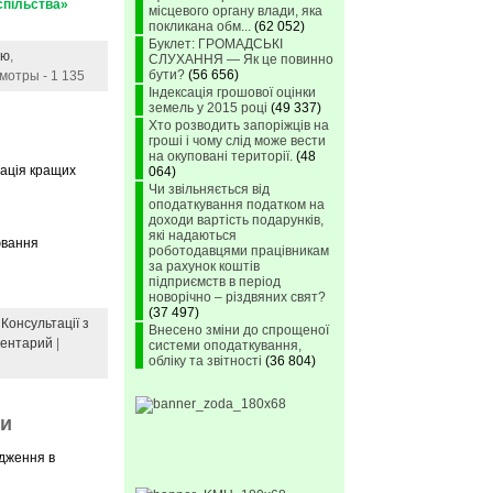
спільства»
місцевого органу влади, яка
покликана обм...
(62 052)
Буклет: ГРОМАДСЬКІ
тю
,
СЛУХАННЯ — Як це повинно
бути?
(56 656)
мотры - 1 135
Індексація грошової оцінки
земель у 2015 році
(49 337)
Хто розводить запоріжців на
гроші і чому слід може вести
на окуповані території.
(48
тація кращих
064)
Чи звільняється від
оподаткування податком на
доходи вартість подарунків,
які надаються
іювання
роботодавцями працівникам
за рахунок коштів
підприємств в період
новорічно – різдвяних свят?
(37 497)
,
Консультації з
Внесено зміни до спрощеної
ментарий
|
системи оподаткування,
обліку та звітності
(36 804)
ти
адження в