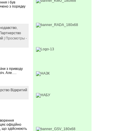
ння і був
ючено з порядку
нодавство
,
Партнерство
ий
| Просмотры -
аїни з приводу
річ. Але….
рство Відкритий
оворення
цяє офіційно
и, що здійснюють