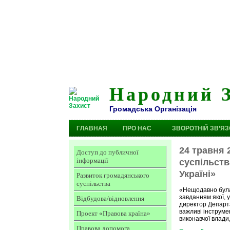
Народний 
Громадська Організація
ГЛАВНАЯ
ПРО НАС
ЗВОРОТНІЙ ЗВ’ЯЗ
24 травня 
Доступ до публичної
інформації
суспільств
Україні»
Развиток громадянського
суспільства
«Нещодавно була 
завданням якої, 
Відбудова/відновлення
директор Департа
важливі інструмен
Проект «Правова країна»
виконавчої влади,
Правова допомога