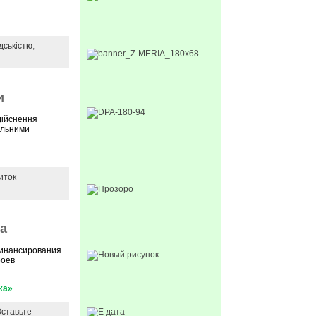
дськістю
,
и
дійснення
ральними
иток
жа
финансирования
роев
жа»
ставьте