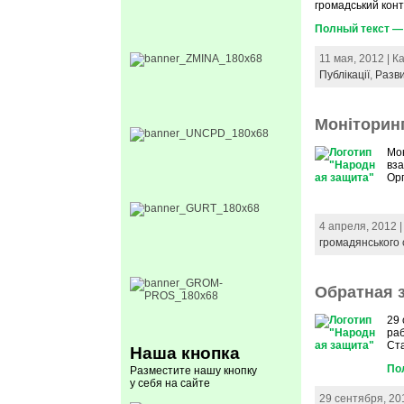
громадський конт
Полный текст —
11 мая, 2012 | К
Публікації
,
Разви
Моніторин
Мон
вза
Орг
4 апреля, 2012 
громадянського 
Обратная 
29
ра
Ст
Наша кнопка
По
Разместите нашу кнопку
у себя на сайте
29 сентября, 20