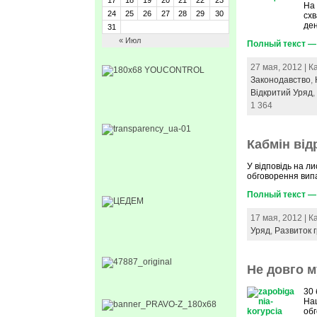
17
18
19
20
21
22
23
На 
24
25
26
27
28
29
30
схв
ден
31
« Июл
Полный текст — 
27 мая, 2012 | 
Законодавство
,
Відкритий Уряд
1 364
Кабмін від
У відповідь на ли
обговорення випа
Полный текст — 
17 мая, 2012 | 
Уряд
,
Развиток 
Не довго м
30 
Нац
обг