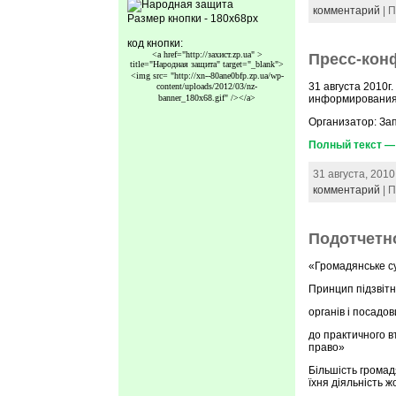
комментарий
| 
Размер кнопки - 180x68px
код кнопки:
<a href="http://захист.zp.ua" >
Пресс-кон
title="Народная защита" target="_blank">
<img src=
"http://xn--80ane0bfp.zp.ua/wp-
31 августа 2010
content/uploads/2012/03/nz-
banner_180x68.gif"
/></a>
информирования 
Организатор: За
Полный текст —
31 августа, 2010
комментарий
| 
Подотчетн
«Громадянське су
Принцип підзвіт
органів і посадо
до практичного в
право»
Більшість громад
їхня діяльність 