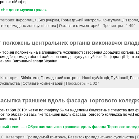
роль в цій сфері.
 «Не довго музика грала»
атегория:
Інформація
,
Без рубріки
,
Громадський контроль
,
Консультації з грома
ток громадянського суспільства
|
Оставьте комментарий
| Просмотры - 1 499
г положень центральних органів виконавчої влад
іторинг положень на відповідність можливості створення дорадчих органів, з
ємодії з громадськістю і забезпечення доступу до публічної інформації Цент
анами Виконавчої влади України.
| Категория:
Бібліотека
,
Громадський контроль
,
Наші публікації
,
Публікації
,
Разв
суспільства
|
Оставьте комментарий
| Просмотры - 1 027
засыпка траншеи вдоль фасада Торгового колед
 сентября 2010г. четко по графику были выделены бюджетные средства для 
бот по обратной засыпке траншеи вдоль фасада Торгового колледжа по ул.Ге
алинграда,1
лный текст — «Обратная засыпка траншеи вдоль фасада Торгового колед
10 | Категория:
Громадський контроль
,
Развиток громадянського суспільства
|
О