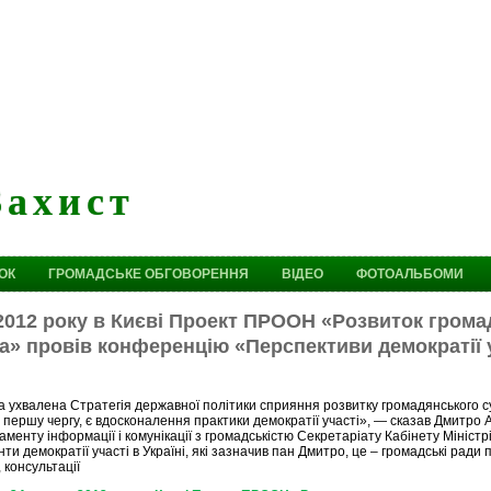
Захист
ОК
ГРОМАДСЬКЕ ОБГОВОРЕННЯ
ВІДЕО
ФОТОАЛЬБОМИ
2012 року в Києві Проект ПРООН «Розвиток гром
а» провів конференцію «Перспективи демократії у
ухвалена Стратегія державної політики сприяння розвитку громадянського су
у першу чергу, є вдосконалення практики демократії участі», — сказав Дмитро 
менту інформації і комунікації з громадськістю Секретаріату Кабінету Міністрі
ти демократії участі в Україні, які зазначив пан Дмитро, це – громадські ради
 консультації