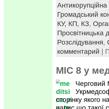
Антикорупційна 
Громадський ко
КУ, КП, КЗ
,
Орга
Просвітницька д
Розслідування
,
комментарий
| 
МІС 8 у ме
Черговий 
Укрмедсоф
сторінку якого 
напис що такої с