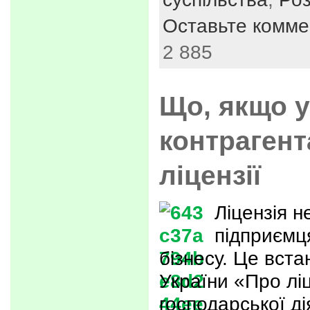
Оставьте комме
2 885
Що, якщо у
контрагент
ліцензії
Ліцензія н
підприємц
бізнесу. Це вст
України «Про лі
господарської ді