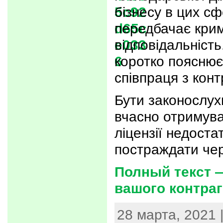
бізнесу в цих сф
передбачає кри
відповідальність.
коротко пояснює
співпраця з конт
Бути законослух
вчасно отримув
ліцензії недост
постраждати че
Полный текст 
вашого контраг
28 марта, 2021 