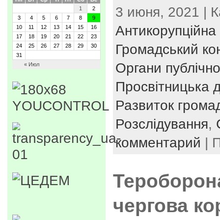
3 июня, 2021 | 
1
2
3
4
5
6
7
8
9
Антикорупційна 
10
11
12
13
14
15
16
17
18
19
20
21
22
23
Громадський ко
24
25
26
27
28
29
30
31
Органи публічно
« Июл
Просвітницька д
Развиток громад
Розслідування
,
комментарий
| 
Тероборона
чергова ко