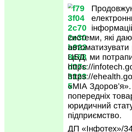
Продовжу
електронн
інформаці
системи, які даю
автоматизувати 
ЦБД, ми потрапи
https://infotech.
https://ehealth.g
«МІА Здоров’я». 
попередніх това
юридичний стат
підприємство.
ДП «Інфотех»/3