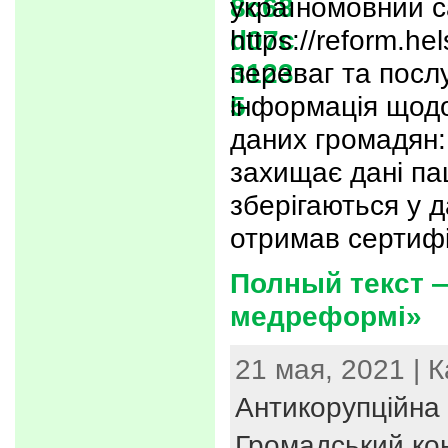
україномовний с
https://reform.he
переваг та послу
інформація щодо
даних громадян:
захищає дані пац
зберігаються у д
отримав сертифі
Полный текст —
медреформі»
21 мая, 2021 | 
Антикорупційна 
Громадський ко