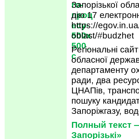
Запорізької обл
дію 17 електронн
https://egov.in.u
oblast/#budzhet
Регіональні сайт
обласної державн
департаменту ох
ради, два ресур
ЦНАПів, транспо
пошуку кандидаті
Запоріжгазу, вод
Полный текст —
Запорізькі»