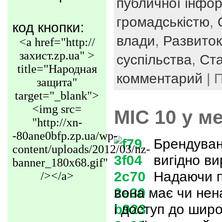
публичної інфор
громадськістю
,
код кнопки:
влади
,
Развиток
<a href="http://
захист.zp.ua" >
суспільства
,
Ста
title="Народная
комментарий
| 
защита"
target="_blank">
<img src=
МІС 10 у м
"http://xn-
-80ane0bfp.zp.ua/wp-
Брендуван
content/uploads/2012/03/nz-
вигідно вир
banner_180x68.gif"
Надаючи п
/></a>
вона має чи нен
і доступ до широ