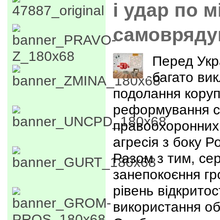
і удар по 
самовряду
Перед Укр
багато вик
подолання коруп
реформування с
правоохоронних 
агресія з боку Р
Разом з тим, се
занепокоєння гр
рівень відкритос
використання об