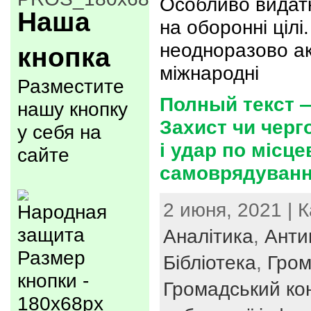
Особливо видатк
Наша
на оборонні цілі
неодноразово ак
кнопка
міжнародні
Разместите
Полный текст 
нашу кнопку
Захист чи черг
у себя на
і удар по місц
сайте
самоврядуван
2 июня, 2021 | 
Аналітика
,
Анти
Размер
Бібліотека
,
Гром
кнопки -
Громадський ко
180x68px