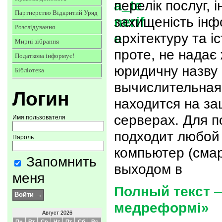
перелік послуг,
Партнерство Відкритий Уряд
захищеність інф
Розслідування
архітектуру та і
Мирні зібрання
проте, не надає
Податкова інформує!
юридичну назву 
Бібліотека
вычислительная
Логин
находится на з
серверах. Для 
Имя пользователя
подходит любо
Пароль
компьютер (смар
Запомнить
выходом в
меня
Полный текст —
медреформі»
Август 2026
Пн
Вт
Ср
Чт
Пт
Сб
Вс