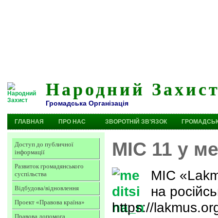
Народний Захис
Громадська Організація
ГЛАВНАЯ
ПРО НАС
ЗВОРОТНІЙ ЗВ’ЯЗОК
ГРОМАДСЬК
МІС 11 у м
Доступ до публичної
інформації
Развиток громадянського
МІС «Lakm
суспільства
на російс
Відбудова/відновлення
Проект «Правова країна»
https://lakmus.o
Правова допомога