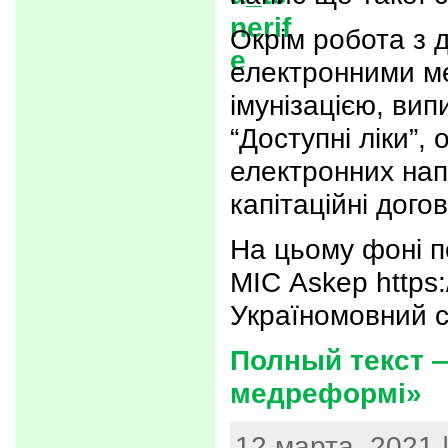
Окрім робота з 
електронними м
імунізацією, ви
“Доступні ліки”
електронних нап
капітаційні дого
На цьому фоні п
МІС Askep https:
Україномовний 
Полный текст —
медреформі»
12 марта, 2021 