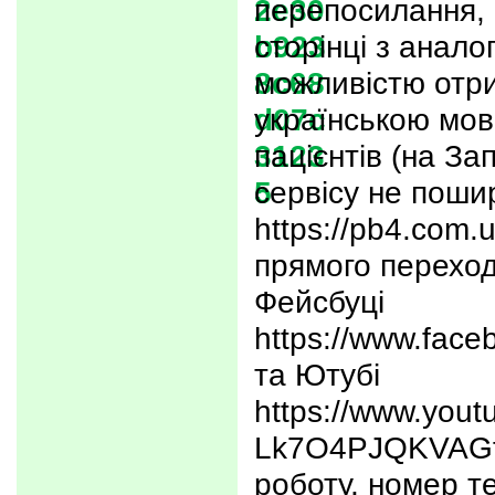
перепосилання,
сторінці з анало
можливістю отр
українською мов
пацієнтів (на За
сервісу не поши
https://pb4.com.
прямого переход
Фейсбуці
https://www.face
та Ютубі
https://www.you
Lk7O4PJQKVAGf7
роботу, номер 