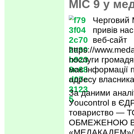
МІС 9 у ме
Черговий 
привів на
веб-сайт
https://www.med
послуги громадя
має інформації 
адресу власника
За даними аналі
Уoucontrol в ЄД
товариство — 
ОБМЕЖЕНОЮ В
«МЕДАКАДЕМ»/