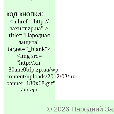
код кнопки:
<a href="http://
захист.zp.ua" >
title="Народная
защита"
target="_blank">
<img src=
"http://xn-
-80ane0bfp.zp.ua/wp-
content/uploads/2012/03/nz-
banner_180x68.gif"
/></a>
© 2026
Народний За