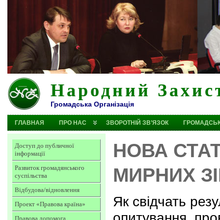
Народний Захис
Громадська Організація
ГЛАВНАЯ
ПРО НАС
ЗВОРОТНІЙ ЗВ’ЯЗОК
ГРОМАДСЬК
НОВА СТА
Доступ до публичної
інформації
Развиток громадянського
МИРНИХ З
суспільства
Відбудова/відновлення
Як свідчать резу
Проект «Правова країна»
опитування, про
Правова допомога