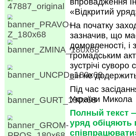
впровадження Ін
«Відкритий уряд
На початку захо
зазначив, що ма
домовленості, і
громадським акт
зустрічі суворо 
він не додержит
Під час засіданн
України Микола
Полный текст —
уряд обіцяють
співпрацювати