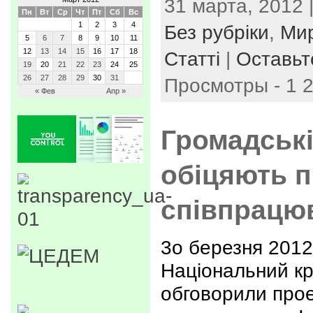
31 марта, 2012 
Пн
Вт
Ср
Чт
Пт
Сб
Вс
1
2
3
4
Без рубріки
,
Мир
5
6
7
8
9
10
11
12
13
14
15
16
17
18
Статті
|
Оставьт
19
20
21
22
23
24
25
26
27
28
29
30
31
Просмотры - 1 
« Фев
Апр »
Громадські
обіцяють 
співпрацю
3о березня 2012
Національний кр
обговорили прое