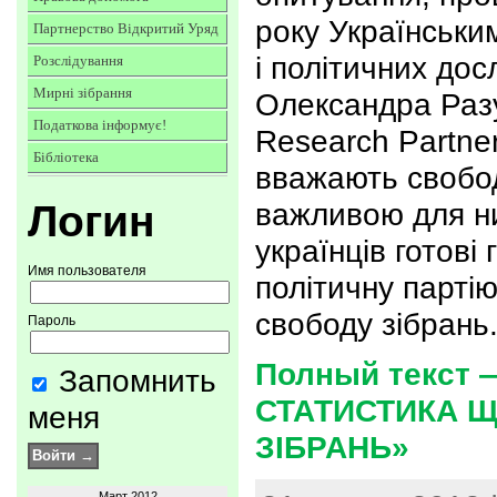
року Українськи
Партнерство Відкритий Уряд
і політичних дос
Розслідування
Мирні зібрання
Олександра Разу
Податкова інформує!
Research Partner
Бібліотека
вважають свобо
Логин
важливою для н
українців готові
Имя пользователя
політичну партію
свободу зібрань
Пароль
Полный текст 
Запомнить
СТАТИСТИКА 
меня
ЗІБРАНЬ»
Март 2012