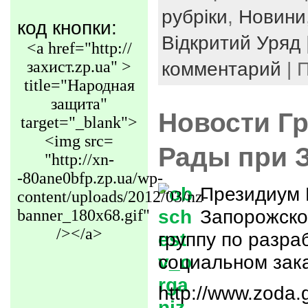
рубріки
,
Новини
код кнопки:
Відкритий Уряд
<a href="http://
захист.zp.ua" >
комментарий
| 
title="Народная
защита"
Новости Г
target="_blank">
<img src=
Рады при 
"http://xn-
-80ane0bfp.zp.ua/wp-
Президиум 
content/uploads/2012/03/nz-
Запорожско
banner_180x68.gif"
/></a>
группу по разра
социальном зак
http://www.zoda.g