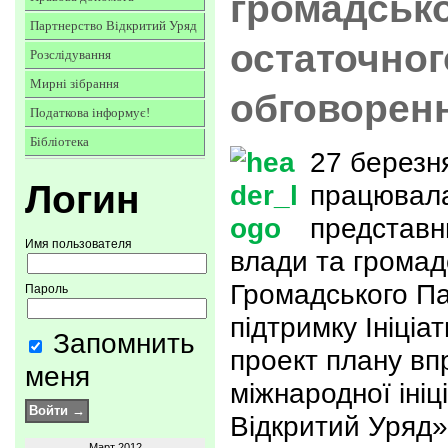
громадсько
Партнерство Відкритий Уряд
остаточног
Розслідування
Мирні зібрання
обговорен
Податкова інформує!
Бібліотека
27 березн
Логин
працювала
представн
Имя пользователя
влади та громад
Громадського П
Пароль
підтримку Ініціа
Запомнить
проект плану вп
меня
міжнародної іні
Відкритий Уряд»
Март 2012