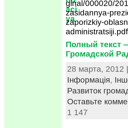
ginal/000020/20
zasidannya-prezid
zaporizkiy-oblasn
administratsiji.pdf
Полный текст 
Громадской Ра
28 марта, 2012 
Інформація
,
Інш
Развиток громад
Оставьте комме
1 147