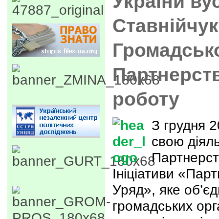
України в
Ставнійчук
Громадськ
Партнерств
роботу
З грудня 
свою діял
Партнерст
Ініціативи «Пар
Уряд», яке об’є
громадських орг