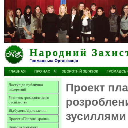
Народний Захис
Громадська Організація
ГЛАВНАЯ
ПРО НАС
ЗВОРОТНІЙ ЗВ’ЯЗОК
ГРОМАДСЬК
Проект пла
Доступ до публичної
інформації
Развиток громадянського
розроблен
суспільства
Відбудова/відновлення
зусиллями 
Проект «Правова країна»
Правова допомога