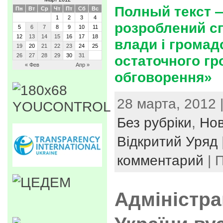
Полный текст —
Пн
Вт
Ср
Чт
Пт
Сб
Вс
1
2
3
4
розроблений с
5
6
7
8
9
10
11
12
13
14
15
16
17
18
влади і громад
19
20
21
22
23
24
25
26
27
28
29
30
31
остаточного г
« Фев
Апр »
обговорення»
28 марта, 2012 
Без рубріки
,
Но
Відкритий Уряд
комментарий
| 
Адміністра