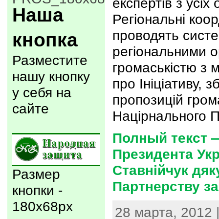
експертів з усіх
Наша
Регіональні коо
проводять систе
кнопка
регіональними о
Разместите
громаськістю з 
нашу кнопку
про Ініціативу, з
у себя на
пропозицій грома
сайте
Націрнального 
Полный текст —
Президента Ук
Ставнійчук дя
Размер
Партнерству за
кнопки -
180x68px
28 марта, 2012 