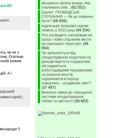
місцевого органу влади, яка
кого КП
покликана обм...
(62 052)
Буклет: ГРОМАДСЬКІ
СЛУХАННЯ — Як це повинно
ького
бути?
(56 656)
Індексація грошової оцінки
земель у 2015 році
(49 334)
Хто розводить запоріжців на
гроші і чому слід може вести
на окуповані території.
(48
064)
ось чи не з
Чи звільняється від
оку. Оскільки
оподаткування податком на
печний режим
доходи вартість подарунків,
які надаються
роботодавцями працівникам
ій. А і
за рахунок коштів
підприємств в період
новорічно – різдвяних свят?
(37 497)
мадський
Внесено зміни до спрощеної
системи оподаткування,
комментарий
|
обліку та звітності
(36 803)
міськради 5