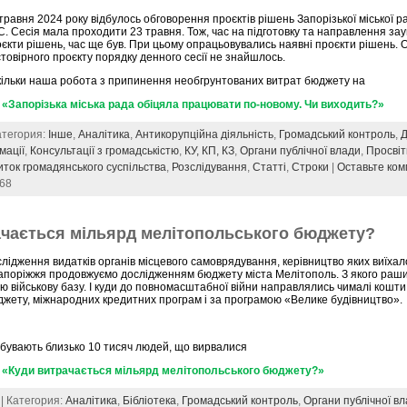
травня 2024 року відбулось обговорення проєктів рішень Запорізької міської р
. Сесія мала проходити 23 травня. Тож, час на підготовку та направлення за
єкти рішень, час ще був. При цьому опрацьовувались наявні проєкти рішень. О
товірного проєкту порядку денного сесії не знайшлось.
кільки наша робота з припинення необгрунтованих витрат бюджету на
«Запорізька міська рада обіцяла працювати по-новому. Чи виходить?»
Категория:
Інше
,
Аналітика
,
Антикорупційна діяльність
,
Громадський контроль
,
Д
мації
,
Консультації з громадськістю
,
КУ, КП, КЗ
,
Органи публічної влади
,
Просві
иток громадянського суспільства
,
Розслідування
,
Статті
,
Строки
|
Оставьте ко
168
ачається мільярд мелітопольського бюджету?
лідження видатків органів місцевого самоврядування, керівництво яких виїхал
Запоріжжя продовжуємо дослідженням бюджету міста Мелітополь. З якого раш
ю військову базу. І куди до повномасштабної війни направлялись чималі кошти
жету, міжнародних кредитних програм і за програмою «Велике будівництво».
ебувають близько 10 тисяч людей, що вирвалися
 «Куди витрачається мільярд мелітопольського бюджету?»
 | Категория:
Аналітика
,
Бібліотека
,
Громадський контроль
,
Органи публічної в