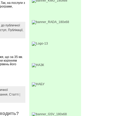
Так, на послуги з
рограми,
 до публичної
ступ
,
Публікації
,
я, що за 35 км.
они корінням
рівень його
ичної
вання
,
Статті
|
иходить?