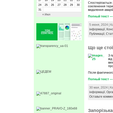
17
18
19
20
21
22
23
Спостерігається 
24
25
26
27
28
29
30
озеленення тери
31
видалення аварій
« Июл
Полный текст — 
5 июня, 2024 | 
інформації
,
Конс
Публикації
,
Стат
Що ще стої
З п
від
вих
про
Після фактичного
Полный текст — 
30 мая, 2024 | 
інформації
,
Орга
Оставьте комме
Запорізька