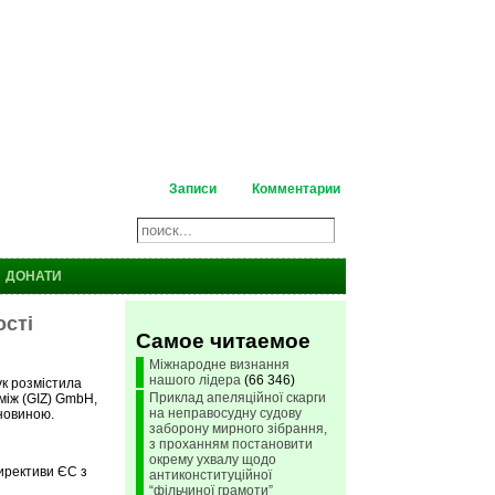
Записи
Комментарии
ДОНАТИ
ості
Самое читаемое
Міжнародне визнання
нашого лідера
(66 346)
ук розмістила
Приклад апеляційної скарги
між (GIZ) GmbH,
на неправосудну судову
новиною.
заборону мирного зібрання,
з проханням постановити
окрему ухвалу щодо
ирективи ЄС з
антиконституційної
“фільчиної грамоти”