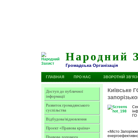
Народний 
Громадська Організація
ГЛАВНАЯ
ПРО НАС
ЗВОРОТНІЙ ЗВ’ЯЗ
Київське Г
Доступ до публичної
інформації
запорізьк
Развиток громадянського
Сек
суспільства
ін
ГО
Відбудова/відновлення
Проект «Правова країна»
«Місто Запоріжжя
енергоефективнос
Правова допомога