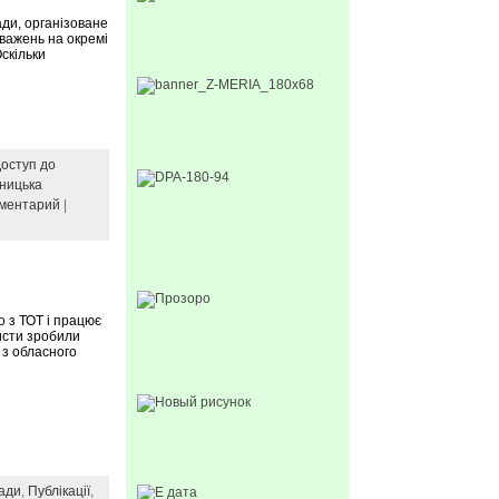
ади, організоване
уважень на окремі
скільки
оступ до
тницька
мментарий
|
о з ТОТ і працює
исти зробили
 з обласного
лади
,
Публікації
,