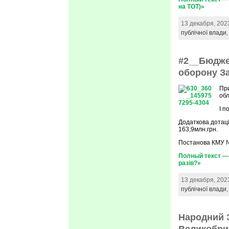
на ТОТ)»
13 декабря, 202
публічної влади
#2__Бюджет
оборону За
При
обл
І п
Додаткова дотаці
163,9млн.грн.
Постанова КМУ №
Полный текст — 
разів?»
13 декабря, 202
публічної влади
Народний З