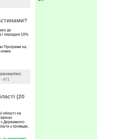
частинами?
вагу до
ів і передачі 10%
ою Програми на
 нових
ржзакупівлі
,
 - 971
ласті (20
ї області на
скрінах
 з Державного
кошти у громади,
. за електрику