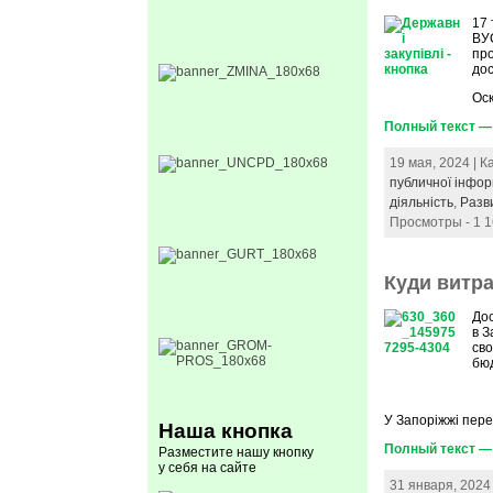
17 
ВУС
про
дос
Ос
Полный текст — 
19 мая, 2024 | 
публичної інфор
діяльність
,
Разв
Просмотры - 1 
Куди витр
Дос
в 
сво
бюд
У Запоріжжі пер
Наша кнопка
Полный текст —
Разместите нашу кнопку
у себя на сайте
31 января, 2024