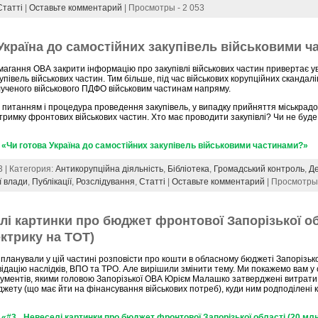
Статті
|
Оставьте комментарий
| Просмотры - 2 053
Україна до самостійних закупівель військовими 
агання ОВА закрити інформацію про закупівлі військових частин привертає у
упівель військових частин. Тим більше, під час військових корупційних скандал
ученого військового ПДФО військовим частинам напряму.
 питанням і процедура проведення закупівель, у випадку прийняття міськрад
тримку фронтових військових частин. Хто має проводити закупівлі? Чи не буде
«Чи готова Україна до самостійних закупівель військовими частинами?»
3 | Категория:
Антикорупційна діяльність
,
Бібліотека
,
Громадський контроль
,
Де
ї влади
,
Публікації
,
Розслідування
,
Статті
|
Оставьте комментарий
| Просмотры
лі картинки про бюджет фронтової Запорізької об
ектрику на ТОТ)
планували у цій частині розповісти про кошти в обласному бюджеті Запорізько
відацію наслідків, ВПО та ТРО. Але вирішили змінити тему. Ми покажемо вам у 
кументів, якими головою Запорізької ОВА Юрієм Малашко затверджені витрати
жету (що має йти на фінансування військових потреб), куди ним родподілені 
«#3_ Невеселі картинки про бюджет фронтової Запорізької області (20 млн