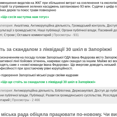
зменшення видатків на ЖКГ при збільшенні витрат на озеленення та екологію.
торій та утримання зелених насаджень заплановано 93 млн. Судячи з цифр п
них дерев та покос трави повноцінно
«Що сесія наступна нам готує»
Категория:
Аналітика
,
Антикорупційна діяльність
,
Громадський контроль
,
Доступ
ультації з громадськістю
,
Наші публікації
,
Органи публічної влади
,
Пасивний до
ті
,
Строки
|
Оставьте комментарий
| Просмотры - 931
ть за скандалом з ліквідації 30 шкіл в Запоріжжі
ризначенням на посаду голови Запорізької ОДА Івана Федорова місто Запоріжж
 активної лінії бойових зіткнень, накриває один скандал за іншим. Майже всі в
одять саме з «нової команди Івана Федорова». Що вчергове доводить низький 
фесійності при зростаючому рівні корупційності.
 підкорення Запорізької міської ради своїми кадрами
«Що ще стоїть за скандалом з ліквідації 30 шкіл в Запоріжжі»
Категория:
Антикорупційна діяльність
,
Бібліотека
,
Держзакупівлі
,
Доступ до публ
ни публічної влади
,
Публікації
,
Развиток громадянського суспільства
,
Розсліду
нтарий
| Просмотры - 2 466
 міська рада обіцяла працювати по-новому. Чи в