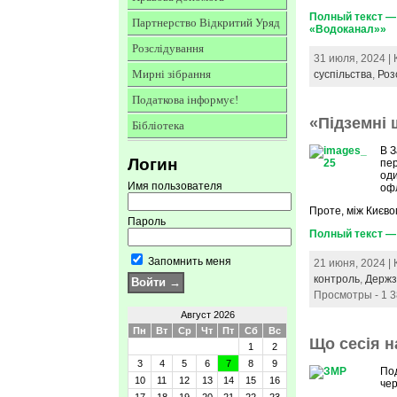
Полный текст — 
Партнерство Відкритий Уряд
«Водоканал»»
Розслідування
31 июля, 2024 |
Мирні зібрання
суспільства
,
Роз
Податкова інформує!
«Підземні
Бібліотека
В З
Логин
пер
од
Имя пользователя
оф
Проте, між Києвом
Пароль
Полный текст —
Запомнить меня
21 июня, 2024 |
контроль
,
Держз
Просмотры - 1 
Август 2026
Пн
Вт
Ср
Чт
Пт
Сб
Вс
Що сесія н
1
2
3
4
5
6
7
8
9
Под
10
11
12
13
14
15
16
чер