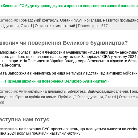
«Київське ГО буде супроводжувати проєкт з енергоефективності запорізь
 Категория:
Громадський контроль
,
Органи публічної влади
,
Развиток громадянс
слідування
,
Статті
|
Оставьте комментарий
| Просмотры - 577
 школи» чи повернення Великого будівництва?
апорізькій області Іваном Федоровим будівництво «підземних шкіл» анонсувал
шого дня його призначення на посаду голови Запорізької ОВА у лютому 2024 р
ин з пріоритетів Президента України Володимира Зеленського відновити без
лайн-освіти.
 та Запоріжжям є невеличка різниця не тільки у відстані від активних бойових д
 ««Підземні школи» чи повернення Великого будівництва?»
 Категория:
Антикорупційна діяльність
,
Бібліотека
,
Відбудова/відновлення
,
Гро
акупівлі
,
Органи публічної влади
,
Публікації
,
Розслідування
,
Статті
|
Оставьте 
388
аступна нам готує
ивившись на прохання ВУС проєкти рішень, що планується винести на сесію 
вня 2024 року, ми побачили наступну картину: