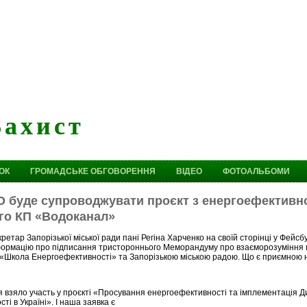
Захист
ОК
ГРОМАДСЬКЕ ОБГОВОРЕННЯ
ВІДЕО
ФОТОАЛЬБОМИ
О буде супроводжувати проєкт з енергоефективн
ого КП «Водоканал»
ретар Запорізької міської ради пані Регіна Харченко на своїй сторінці у Фейсб
формацію про підписання тристороннього Меморандуму про взаєморозуміння 
 «Школа Енергоефективності» та Запорізькою міською радою. Що є приємною 
 взяло участь у проєкті «Просування енергоефективності та імплементація Д
ті в Україні». І наша заявка є