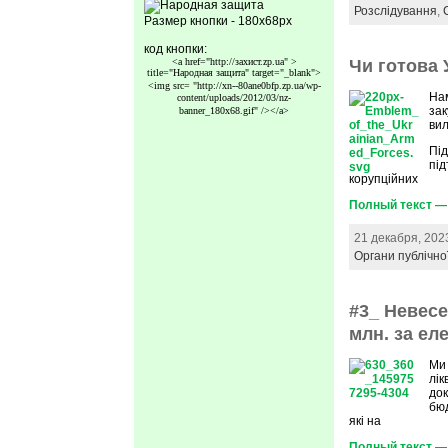
Розслідування
,
Размер кнопки - 180x68px
код кнопки:
<a href="http://захист.zp.ua" >
Чи готова 
title="Народная защита" target="_blank">
<img src=
"http://xn--80ane0bfp.zp.ua/wp-
Нам
content/uploads/2012/03/nz-
зак
banner_180x68.gif"
/></a>
вил
Під
під
корупційних
Полный текст — 
21 декабря, 202
Органи публічно
#3_ Невесе
млн. за ел
Ми 
лік
до
бюд
які на
Полный текст — 