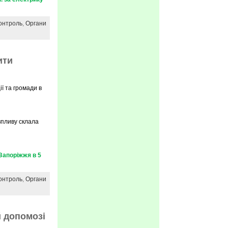
онтроль
,
Органи
ити
ї та громади в
впливу склала
Запоріжжя в 5
онтроль
,
Органи
й допомозі