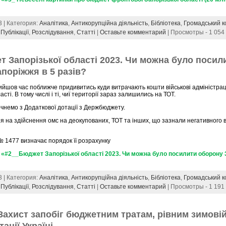
3 | Категория:
Аналітика
,
Антикорупційна діяльність
,
Бібліотека
,
Громадський к
,
Публікації
,
Розслідування
,
Статті
|
Оставьте комментарий
| Просмотры - 1 054
 Запорізької області 2023. Чи можна було посил
поріжжя в 5 разів?
йшов час поближче придивитись куди витрачають кошти військові адміністраці
асті. В тому числі і ті, чиї території зараз залишились на ТОТ.
очнемо з Додаткової дотації з Держбюджету.
я на здійснення омс на деокупованих, ТОТ та інших, що зазнали негативного 
 1477 визначає порядок її розрахунку
«#2__Бюджет Запорізької області 2023. Чи можна було посилити оборону 
3 | Категория:
Аналітика
,
Антикорупційна діяльність
,
Бібліотека
,
Громадський к
,
Публікації
,
Розслідування
,
Статті
|
Оставьте комментарий
| Просмотры - 1 191
ахист запобіг бюджетним тратам, рівним зимові