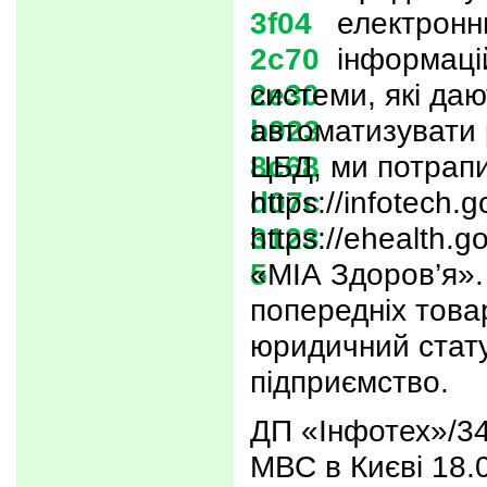
електронн
інформаці
системи, які даю
автоматизувати 
ЦБД, ми потрапи
https://infotech.
https://ehealth.g
«МІА Здоров’я». 
попередніх това
юридичний стат
підприємство.
ДП «Інфотех»/3
МВС в Києві 18.