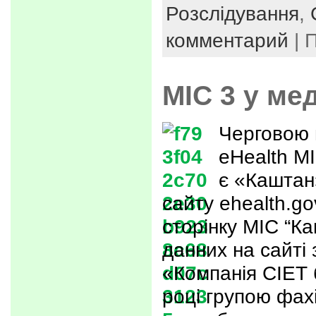
Розслідування
,
комментарий
| 
МІС 3 у ме
Черговою 
eHealth МІ
є «Каштан
сайту ehealth.go
сторінку МІС “Ка
данних на сайті
«Компанія CІЕТ 
році групою фахі