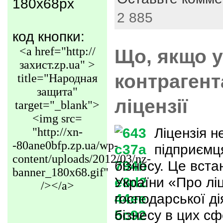
180x68px
2 885
код кнопки:
<a href="http://
Що, якщо у
захист.zp.ua" >
контрагент
title="Народная
защита"
ліцензії
target="_blank">
<img src=
Ліцензія н
"http://xn-
-80ane0bfp.zp.ua/wp-
підприємц
content/uploads/2012/03/nz-
бізнесу. Це вст
banner_180x68.gif"
України «Про лі
/></a>
господарської ді
бізнесу в цих сф