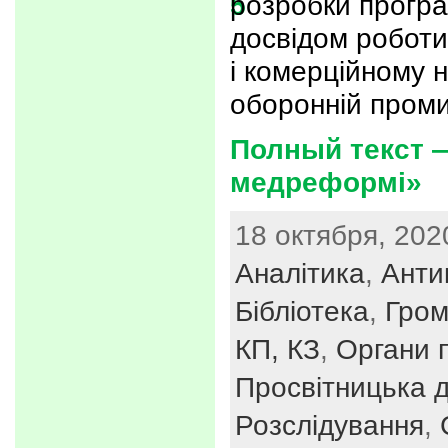
розробки програ
досвідом роботи
і комерційному 
оборонній проми
Полный текст —
медреформі»
18 октября, 202
Аналітика
,
Анти
Бібліотека
,
Гром
КП, КЗ
,
Органи п
Просвітницька д
Розслідування
,