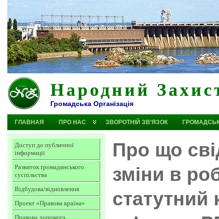
Народний Захис
Громадська Організація
ГЛАВНАЯ
ПРО НАС
ЗВОРОТНІЙ ЗВ’ЯЗОК
ГРОМАДСЬК
Про що сві
Доступ до публичної
інформації
Развиток громадянського
зміни в роб
суспільства
Відбудова/відновлення
статутний 
Проект «Правова країна»
Правова допомога