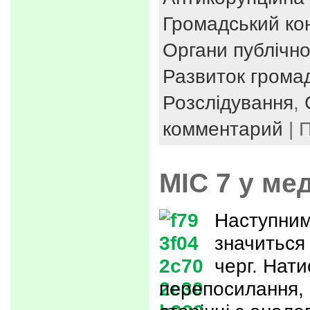
Громадський ко
Органи публічно
Развиток громад
Розслідування
,
комментарий
| 
МІС 7 у ме
Наступним
значиться 
черг. Нат
перепосилання,