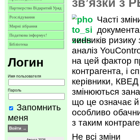
зв’язки з 
Партнерство Відкритий Уряд
Часті змін
Розслідування
Мирні зібрання
документах
Податкова інформує!
чинників ризику 
Бібліотека
аналіз YouContr
Логин
на цей фактор п
контрагента, і с
Имя пользователя
керівники, КВЕД 
змінюються зана
Пароль
що це означає й
Запомнить
особливо обачни
меня
з таким контраг
Не всі зміни
Август 2026