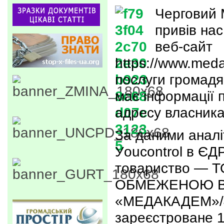
Черговий 
привів на
веб-сайт
https://www.med
послуги громадя
має інформації 
адресу власника
За даними аналі
Уoucontrol в ЄД
товариство — 
ОБМЕЖЕНОЮ В
«МЕДАКАДЕМ»/
зареєстроване 1