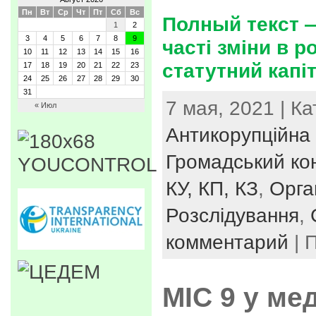
Пн
Вт
Ср
Чт
Пт
Сб
Вс
Полный текст 
1
2
3
4
5
6
7
8
9
часті зміни в р
10
11
12
13
14
15
16
статутний капіт
17
18
19
20
21
22
23
24
25
26
27
28
29
30
31
7 мая, 2021 | К
« Июл
Антикорупційна 
Громадський ко
КУ, КП, КЗ
,
Орга
Розслідування
,
комментарий
| 
МІС 9 у ме