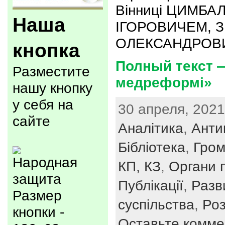
Вінниці ЦИМБ
Наша
ІГОРОВИЧЕМ, 
ОЛЕКСАНДРОВИ
кнопка
Полный текст —
Разместите
медреформі»
нашу кнопку
у себя на
30 апреля, 2021
сайте
Аналітика
,
Анти
Бібліотека
,
Гром
КП, КЗ
,
Органи п
Публікації
,
Разв
Размер
суспільства
,
Роз
кнопки -
Оставьте комме