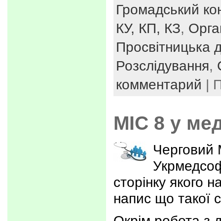
Громадський ко
КУ, КП, КЗ
,
Орга
Просвітницька д
Розслідування
,
комментарий
| 
МІС 8 у ме
Черговий 
Укрмедсоф
сторінку якого 
напис що такої с
Окрім робота з 