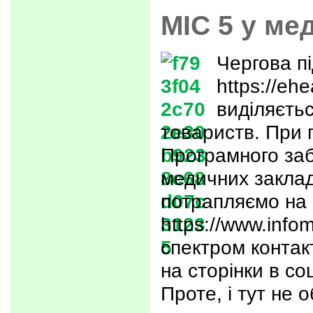
МІС 5 у ме
Чергова пі
https://eh
виділяєть
товариств. При 
Програмного за
медичних заклад
потрапляємо на 
https://www.info
спектром контак
на сторінки в с
Проте, і тут не 