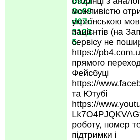
сторінці з анало
можливістю отр
українською мов
пацієнтів (на За
сервісу не поши
https://pb4.com.
прямого переход
Фейсбуці
https://www.face
та Ютубі
https://www.you
Lk7O4PJQKVAGf7
роботу, номер 
підтримки і