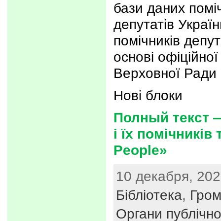
бази даних помі
депутатів Украї
помічників депут
основі офіційно
Верховної Ради 
Нові блоки
Полный текст —
і їх помічників
People»
10 декабря, 202
Бібліотека
,
Гром
Органи публічно