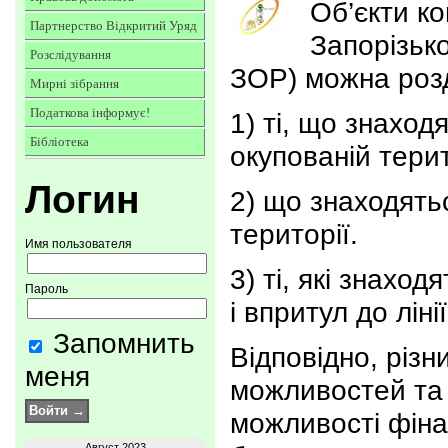
Об’єкти к
Партнерство Відкритий Уряд
Запорізько
Розслідування
ЗОР) можна розді
Мирні зібрання
Податкова інформує!
1) ті, що знаход
Бібліотека
окупованій терит
Логин
2) що знаходять
території.
Имя пользователя
3) ті, які знаход
Пароль
і впритул до ліні
Запомнить
Відповідно, різн
меня
можливостей та п
можливості фіна
Август 2023