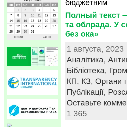
бюджетним
Пн
Вт
Ср
Чт
Пт
Сб
Вс
1
2
3
4
5
6
Полный текст 
7
8
9
10
11
12
13
14
15
16
17
18
19
20
та облрада. У 
21
22
23
24
25
26
27
без ока»
28
29
30
31
« Июл
Сен »
1 августа, 2023 
Аналітика
,
Анти
Бібліотека
,
Гром
КП, КЗ
,
Органи п
Публікації
,
Розс
Оставьте комме
1 365