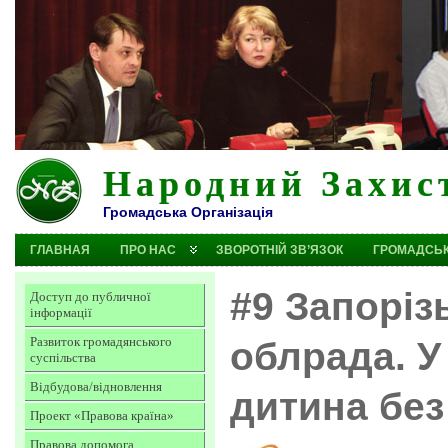
Народний Захис
Громадська Організація
ГЛАВНАЯ
ПРО НАС
ЗВОРОТНІЙ ЗВ’ЯЗОК
ГРОМАДСЬК
#9 Запоріз
Доступ до публичної
інформації
Развиток громадянського
облрада. У
суспільства
Відбудова/відновлення
дитина без
Проект «Правова країна»
Правова допомога