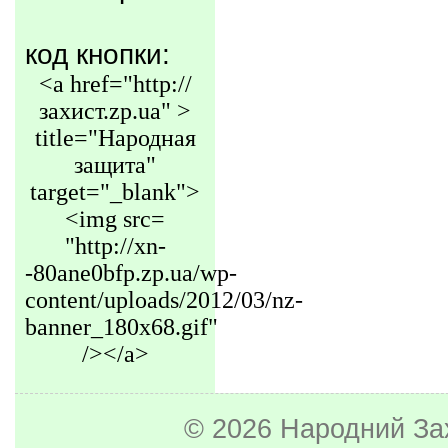
код кнопки:
<a href="http://
захист.zp.ua" >
title="Народная
защита"
target="_blank">
<img src=
"http://xn-
-80ane0bfp.zp.ua/wp-
content/uploads/2012/03/nz-
banner_180x68.gif"
/></a>
© 2026
Народний За