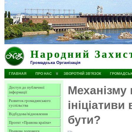
Народний Захис
Громадська Організація
ГЛАВНАЯ
ПРО НАС
ЗВОРОТНІЙ ЗВ’ЯЗОК
ГРОМАДСЬК
Механізму 
Доступ до публичної
інформації
Развиток громадянського
ініціативи 
суспільства
Відбудова/відновлення
бути?
Проект «Правова країна»
Правова допомога