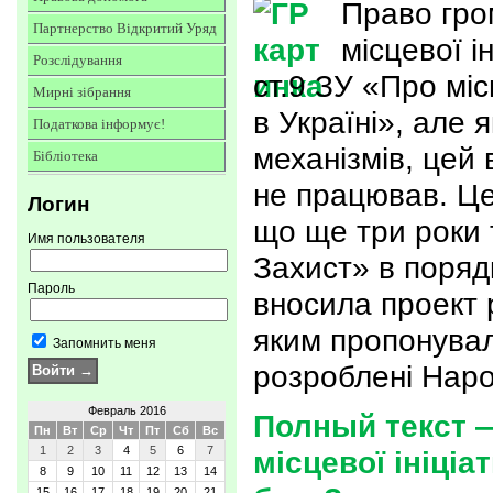
Право гро
Партнерство Відкритий Уряд
місцевої і
Розслідування
ст.9 ЗУ «Про мі
Мирні зібрання
в Україні», але я
Податкова інформує!
механізмів, цей 
Бібліотека
не працював. Це
Логин
що ще три роки
Имя пользователя
Захист» в порядк
Пароль
вносила проект р
яким пропонувал
Запомнить меня
розроблені Нар
Февраль 2016
Полный текст 
Пн
Вт
Ср
Чт
Пт
Сб
Вс
1
2
3
4
5
6
7
місцевої ініціа
8
9
10
11
12
13
14
15
16
17
18
19
20
21