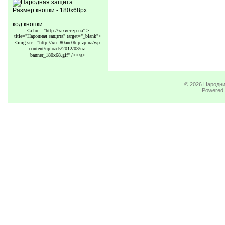
Размер кнопки - 180x68px
код кнопки:
<a href="http://захист.zp.ua" >
title="Народная защита" target="_blank">
<img src=
"http://xn--80ane0bfp.zp.ua/wp-
content/uploads/2012/03/nz-
banner_180x68.gif"
/></a>
© 2026
Народни
Powered