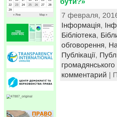
бути?»
22
23
24
25
26
27
28
29
7 февраля, 2016
« Янв
Мар »
Інформація
,
Інф
Бібліотека
,
Бібл
обговорення
,
На
Публікації
,
Публ
громадянського 
комментарий
| 