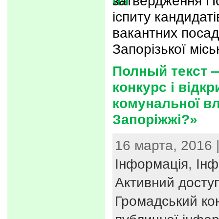
затвердження П
iспиту кандидат
вакантних посад
Запорізької мiсь
Полный текст —
конкурс і відкр
комунальної вл
Запоріжжі?»
16 марта, 2016 
Інформація
,
Інф
Активний досту
Громадський ко