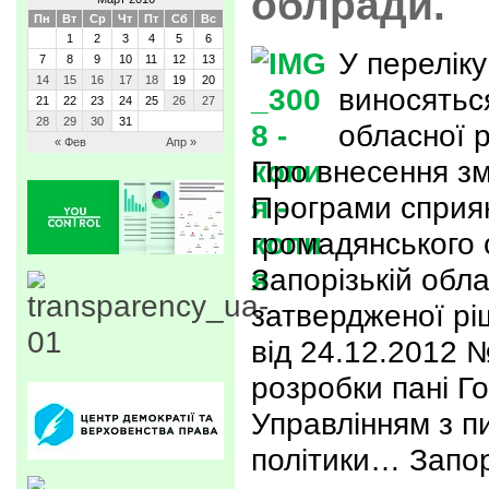
облради.
Пн
Вт
Ср
Чт
Пт
Сб
Вс
1
2
3
4
5
6
У переліку
7
8
9
10
11
12
13
14
15
16
17
18
19
20
виносяться
21
22
23
24
25
26
27
28
29
30
31
обласної р
« Фев
Апр »
Про внесення зм
Програми сприя
громадянського 
Запорізькій обла
затвердженої рі
від 24.12.2012 №
розробки пані Го
Управлінням з п
політики… Запор