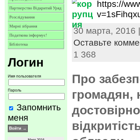
https://ww
Партнерство Відкритий Уряд
v=1sFihq
Розслідування
Мирні зібрання
30 марта, 2016 
Податкова інформує!
Оставьте комме
Бібліотека
1 368
Логин
Про забез
Имя пользователя
громадян,
Пароль
Запомнить
достовірно
меня
відкритіст
Март 2016