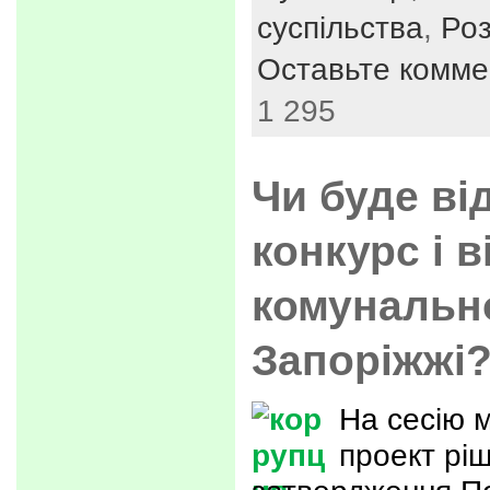
суспільства
,
Ро
Оставьте комме
1 295
Чи буде ві
конкурс і в
комунально
Запоріжжі
На сесію 
проект рі