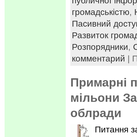
публичної інфор
громадськістю
,
Пасивний досту
Развиток громад
Розпорядники
,
комментарий
| 
Примарні 
мільони За
облради
Питання з