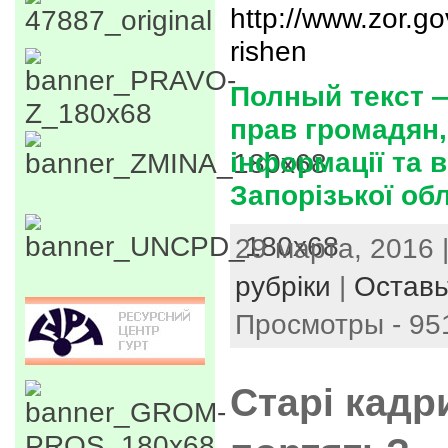
http://www.zor.go
rishen
Полный текст 
прав громадян,
інформації та в
Запорізької об
29 марта, 2016 
рубріки
|
Оставь
Просмотры - 95
Старі кадр