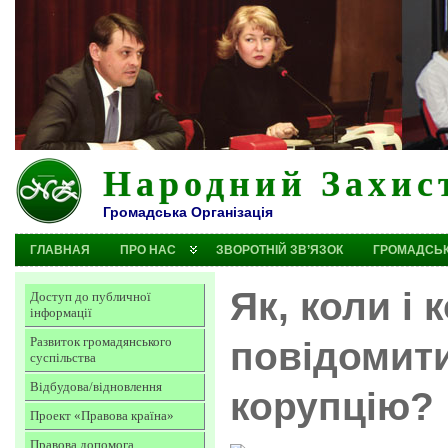
Народний Захис
Громадська Організація
ГЛАВНАЯ
ПРО НАС
ЗВОРОТНІЙ ЗВ’ЯЗОК
ГРОМАДСЬК
Як, коли і 
Доступ до публичної
інформації
Развиток громадянського
повідомит
суспільства
Відбудова/відновлення
корупцію?
Проект «Правова країна»
Правова допомога