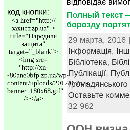
відповідає вимо
код кнопки:
Полный текст —
<a href="http://
борозду портя
захист.zp.ua" >
title="Народная
29 марта, 2016 
защита"
Інформація
,
Інш
target="_blank">
<img src=
Бібліотека
,
Бібл
"http://xn-
Публікації
,
Публі
-80ane0bfp.zp.ua/wp-
content/uploads/2012/03/nz-
громадянського 
banner_180x68.gif"
Оставьте комме
/></a>
32 962
ООН визна