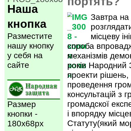
портять?
Наша
Завтра на 
кнопка
розглядат
Разместите
місцеву ін
нашу кнопку
спроба впровадж
у себя на
механізмів демок
сайте
років Народний 
проекти рішень,
проведення гром
консультацій з г
громадскої експ
Размер
і впорядку місцев
кнопки -
Статуту(який мо
180x68px