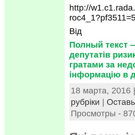
http://w1.c1.rad
roc4_1?pf3511=
Від
Полный текст —
депутатів ризи
гратами за нед
інформацію в д
18 марта, 2016 
рубріки
|
Оставь
Просмотры - 87