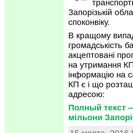
транспорт
Запорізькій обл
споконвіку.
В кращому випадк
громадськість б
акцептовані проп
на утримання КП
інформацію на с
КП є і що розта
адресою:
Полный текст 
мільони Запорі