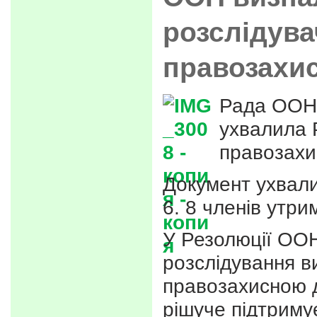
розслідува
правозахи
Рада ООН 
ухвалила 
правозахи
Документ ухвали
6. 8 членів утри
У Резолюції ООН
розслідування ви
правозахисною д
рішуче підтримує