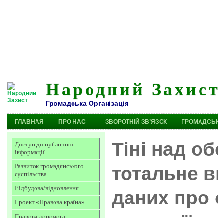
Народний Захис
Громадська Організація
ГЛАВНАЯ
ПРО НАС
ЗВОРОТНІЙ ЗВ’ЯЗОК
ГРОМАДСЬК
Тіні над о
Доступ до публичної
інформації
Развиток громадянського
тотальне 
суспільства
Відбудова/відновлення
даних про 
Проект «Правова країна»
Правова допомога