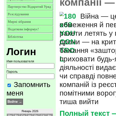
компанії —
Партнерство Відкритий Уряд
Війна — ц
Розслідування
Мирні зібрання
обмеження й пев
Податкова інформує!
ракети летять у 
Бібліотека
дрони — на крит
Логин
бажання «заштор
приховати будь-я
Имя пользователя
діяльності вида
Пароль
чи справді повн
Запомнить
компаній із реєс
меня
помітними ворог
тиша вийти
Полный текст —
Январь 2026
Пн
Вт
Ср
Чт
Пт
Сб
Вс