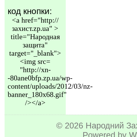
код кнопки:
<a href="http://
захист.zp.ua" >
title="Народная
защита"
target="_blank">
<img src=
"http://xn-
-80ane0bfp.zp.ua/wp-
content/uploads/2012/03/nz-
banner_180x68.gif"
/></a>
© 2026
Народний За
Powered by
W