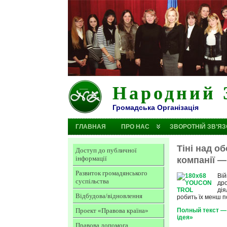
Народний 
Громадська Організація
ГЛАВНАЯ
ПРО НАС
ЗВОРОТНІЙ ЗВ’ЯЗ
Тіні над о
Доступ до публичної
інформації
компанії —
Развиток громадянського
Вій
суспільства
дро
дія
Відбудова/відновлення
робить їх менш п
Проект «Правова країна»
Полный текст — 
ідея»
Правова допомога