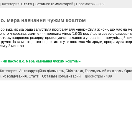
 | Категория:
Статті
|
Оставьте комментарий
| Просмотры - 309
.о. мера навчання чужим коштом
орізька міська рада запустила програму для жінок «Сила жінок», що має на ме
очого лідерства, залучення молодих жінок (18-35 років) до місцевого самовря
готовку кадрового резерву, пропонуючи навчання з управління, комунікацій, ц
трументів та менторство з практикою у виконкомах міськради; програму затве
ям у 2 млн грн.
«Чи пасує в.о. мера навчання чужим коштом»
| Категория:
Антикорупційна діяльність
,
Бібліотека
,
Громадський контроль
,
Орга
ї
,
Розслідування
,
Статті
|
Оставьте комментарий
| Просмотры - 489