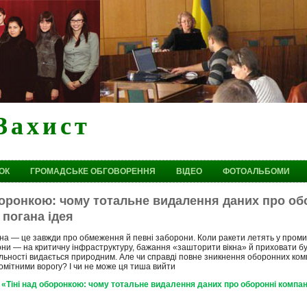
Захист
ОК
ГРОМАДСЬКЕ ОБГОВОРЕННЯ
ВІДЕО
ФОТОАЛЬБОМИ
боронкою: чому тотальне видалення даних про об
 погана ідея
на — це завжди про обмеження й певні заборони. Коли ракети летять у промис
ни — на критичну інфраструктуру, бажання «зашторити вікна» й приховати буд
льності видається природним. Але чи справді повне зникнення оборонних комп
омітними ворогу? І чи не може ця тиша вийти
«Тіні над оборонкою: чому тотальне видалення даних про оборонні компан