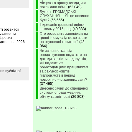
місцевого органу влади, яка
покликана обм...
(62 049)
Буклет: ГРОМАДСЬКІ
СЛУХАННЯ — Як це повинно
бути?
(56 655)
Індексація грошової оцінки
земель у 2015 році
(49 333)
ті розвиток
дування та
Хто розводить запоріжців на
ифрових
гроші і чому слід може вести
рджено на 2026
на окуповані території.
(48
064)
Чи звільняється від
оподаткування податком на
доходи вартість подарунків,
які надаються
роботодавцями працівникам
ни публічної
за рахунок коштів
підприємств в період
новорічно – різдвяних свят?
(37 495)
Внесено зміни до спрощеної
системи оподаткування,
обліку та звітності
(36 803)