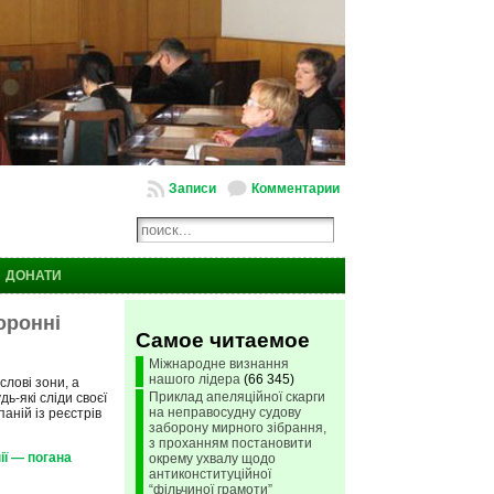
Записи
Комментарии
ДОНАТИ
оронні
Самое читаемое
Міжнародне визнання
нашого лідера
(66 345)
лові зони, а
Приклад апеляційної скарги
ь-які сліди своєї
на неправосудну судову
аній із реєстрів
заборону мирного зібрання,
з проханням постановити
ії — погана
окрему ухвалу щодо
антиконституційної
“фільчиної грамоти”