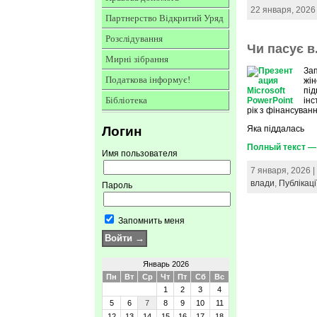
22 января, 2026
Партнерство Відкритий Уряд
Розслідування
Чи пасує в
Мирні зібрання
Зап
Податкова інформує!
жін
під
Бібліотека
інс
рік з фінансуванн
Логин
Яка піддалась
Полный текст — 
Имя пользователя
7 января, 2026 
влади
,
Публікаці
Пароль
Запомнить меня
Январь 2026
Пн
Вт
Ср
Чт
Пт
Сб
Вс
1
2
3
4
5
6
7
8
9
10
11
12
13
14
15
16
17
18