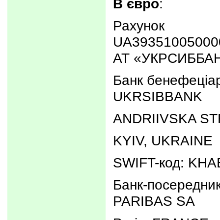
В євро
:
Рахунок
UA39351005000
АТ «УКРСИББАН
Банк бенефеціа
UKRSIBBANK
ANDRIIVSKA ST
KYIV, UKRAINE
SWIFT-код: KH
Банк-посередни
PARIBAS SA