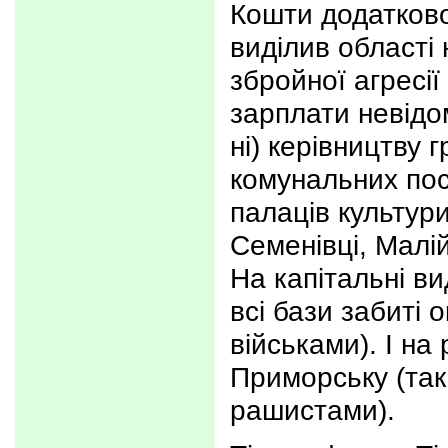
Кошти додаткової
виділив області 
збройної агресії
зарплати невід
ні) керівництву 
комунальних посл
палаців культури
Семенівці, Малій
На капітальні ви
всі бази забиті 
військами). І н
Приморську (та
рашистами).