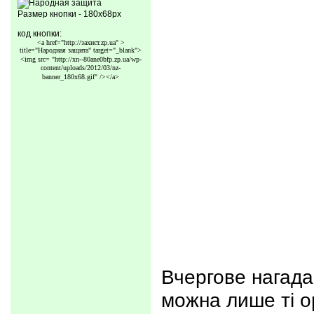
Размер кнопки - 180x68px
код кнопки:
<a href="http://захист.zp.ua" >
title="Народная защита" target="_blank">
<img src=
"http://xn--80ane0bfp.zp.ua/wp-
content/uploads/2012/03/nz-
banner_180x68.gif"
/></a>
Вчергове нагада
можна лише ті о