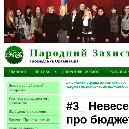
Народний Захис
Громадська Організація
ГЛАВНАЯ
ПРО НАС
ЗВОРОТНІЙ ЗВ’ЯЗОК
ГРОМАДСЬК
«
Чи готова Україна до самостійних
Доступ до публичної
закупівель військовими частинами?
інформації
Развиток громадянського
#3_ Невесе
суспільства
Відбудова/відновлення
про бюдже
Проект «Правова країна»
Правова допомога