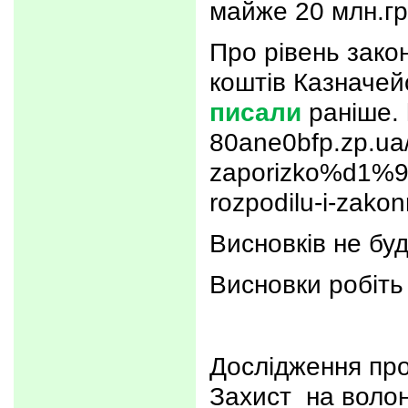
майже 20 млн.гр
Про рівень зако
коштів Казначей
писали
раніше. 
80ane0bfp.zp.ua
zaporizko%d1%97-
rozpodilu-i-zakonn
Висновків не буд
Висновки робіть 
Дослідження пр
Захист на волон