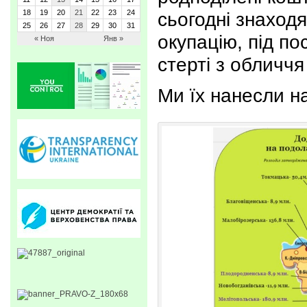
18
19
20
21
22
23
24
сьогодні знаход
25
26
27
28
29
30
31
окупацію, під по
« Ноя
Янв »
стерті з обличч
Ми їх нанесли на