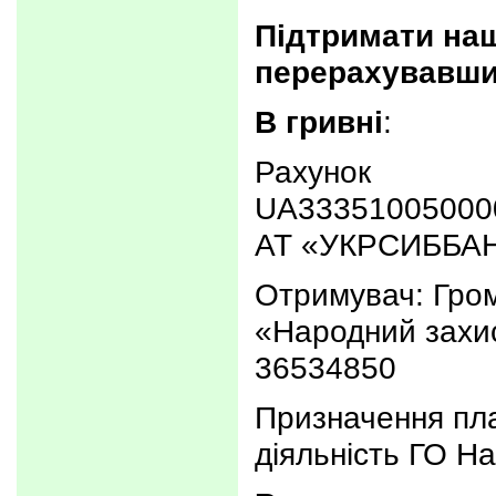
Підтримати наш
перерахувавши
В гривні
:
Рахунок
UA33351005000
АТ «УКРСИББА
Отримувач: Гром
«Народний зах
36534850
Призначення пла
діяльність ГО Н