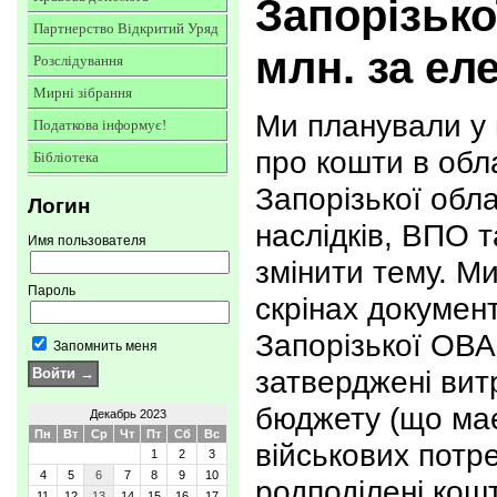
Запорізько
Партнерство Відкритий Уряд
млн. за ел
Розслідування
Мирні зібрання
Ми планували у 
Податкова інформує!
про кошти в обл
Бібліотека
Запорізької обла
Логин
наслідків, ВПО 
Имя пользователя
змінити тему. М
Пароль
скрінах докумен
Запорізької ОВ
Запомнить меня
затверджені вит
бюджету (що має
Декабрь 2023
Пн
Вт
Ср
Чт
Пт
Сб
Вс
військових потре
1
2
3
4
5
6
7
8
9
10
родподілені кошт
11
12
13
14
15
16
17