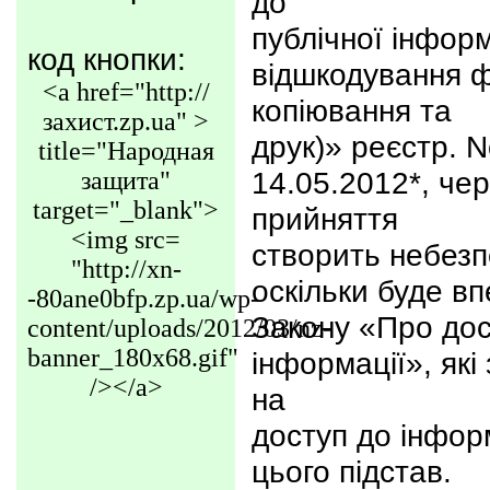
до
публічної інфор
код кнопки:
відшкодування ф
<a href="http://
копіювання та
захист.zp.ua" >
друк)» реєстр. N
title="Народная
14.05.2012*, чер
защита"
target="_blank">
прийняття
<img src=
створить небезп
"http://xn-
оскільки буде в
-80ane0bfp.zp.ua/wp-
Закону «Про дос
content/uploads/2012/03/nz-
banner_180x68.gif"
інформації», як
/></a>
на
доступ до інформ
цього підстав.