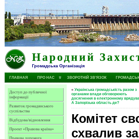
Народний Захис
Громадська Організація
ГЛАВНАЯ
ПРО НАС
ЗВОРОТНІЙ ЗВ’ЯЗОК
ГРОМАДСЬК
«
Українська громадськість разом з
Доступ до публичної
органами влади обговорюють
інформації
досягнення в електронному врядува
А Запорізька область де?
Развиток громадянського
суспільства
Комітет св
Відбудова/відновлення
схвалив за
Проект «Правова країна»
Правова допомога