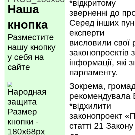
*відкритому
Наша
зверненні до про
кнопка
Серед інших пун
експерти
Разместите
висловили свої 
нашу кнопку
законопроектів 
у себя на
інформації, які 
сайте
парламенту.
Зокрема, громад
рекомендувала В
*відхилити
Размер
законопроект «П
кнопки -
статті 21 Закон
180x68px