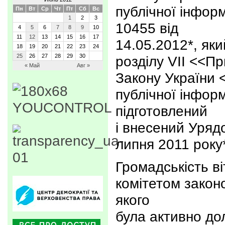
публічної інформ
Пн
Вт
Ср
Чт
Пт
Сб
Вс
1
2
3
10455 від
4
5
6
7
8
9
10
11
12
13
14
15
16
17
14.05.2012*, яки
18
19
20
21
22
23
24
25
26
27
28
29
30
розділу VІІ <<П
« Май
Авг »
Закону України 
публічної інфор
підготовлений
і внесений Уряд
липня 2011 року
Громадськість в
комітетом закон
якого
була активно до