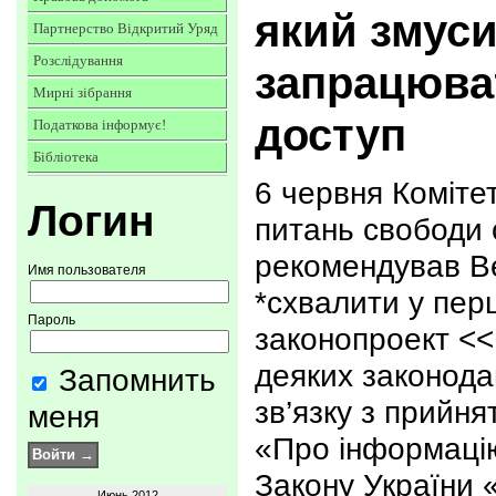
який змус
Партнерство Відкритий Уряд
Розслідування
запрацюва
Мирні зібрання
доступ
Податкова інформує!
Бібліотека
6 червня Коміте
Логин
питань свободи 
рекомендував Ве
Имя пользователя
*схвалити у пер
Пароль
законопроект <<
деяких законодав
Запомнить
зв’язку з прийня
меня
«Про інформацію»
Закону України 
Июнь 2012