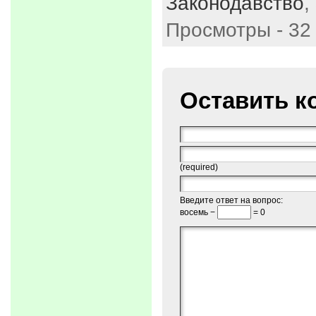
Законодавство
,
Просмотры - 32
Оставить к
(required)
Введите ответ на вопрос:
восемь −
= 0