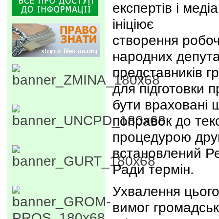
експертів і меді
ініціює
створення робочо
народних депута
представників г
для підготовки п
бути враховані 
поправок до тек
процедурою друг
встановлений Р
Ради термін.
Ухвалення цього
вимог громадськ