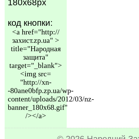
180x68px
код кнопки:
<a href="http://
захист.zp.ua" >
title="Народная
защита"
target="_blank">
<img src=
"http://xn-
-80ane0bfp.zp.ua/wp-
content/uploads/2012/03/nz-
banner_180x68.gif"
/></a>