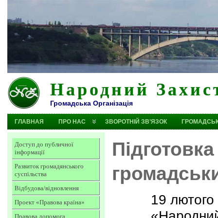
Народний Захис
Громадська Організація
ГЛАВНАЯ
ПРО НАС
ЗВОРОТНІЙ ЗВ’ЯЗОК
ГРОМАДСЬК
Підготовка
Доступ до публичної
інформації
Развиток громадянського
громадськи
суспільства
Відбудова/відновлення
19 лютого
Проект «Правова країна»
«Народний
Правова допомога