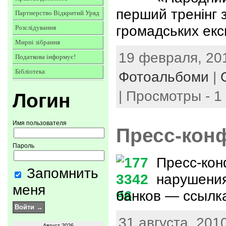
перший тренінг з
Партнерство Відкритий Уряд
громадських екс
Розслідування
Мирні зібрання
19 февраля, 201
Податкова інформує!
Бібліотека
Фотоальбоми
|
| Просмотры - 1
Логин
Имя пользователя
Пресс-кон
Пароль
Пресс-кон
Запомнить
нарушени
меня
банков — ссылк
31 августа, 2010
Август 2026