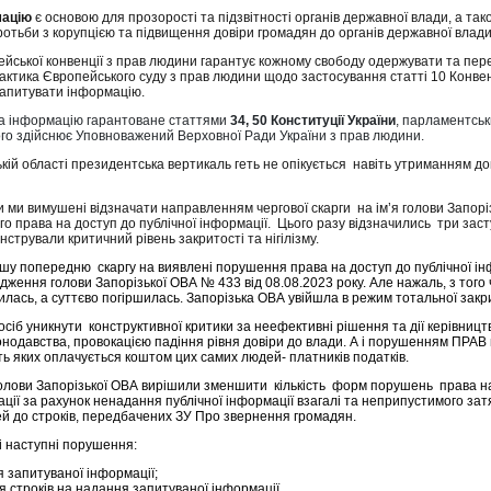
мацію
є основою для прозорості та підзвітності органів державної влади, а та
отьби з корупцією та підвищення довіри громадян до органів державної влади
йської конвенції з прав людини гарантує кожному свободу одержувати та пе
актика Європейського суду з прав людини щодо застосування статті 10 Конвен
запитувати інформацію.
 на інформацію гарантоване статтями
34, 50 Конституції України
, парламентськ
го здійснює Уповноважений Верховної Ради України з прав людини.
ькій області президентська вертикаль геть не опікується навіть утриманням д
 ми вимушені відзначати направленням чергової скарги на ім’я голови Запор
 права на доступ до публічної інформації. Цього разу відзначились три зас
нстрували критичний рівень закритості та нігілізму.
шу попередню скаргу на виявлені порушення права на доступ до публічної ін
ження голови Запорізької ОВА № 433 від 08.08.2023 року. Але нажаль, з того 
илась, а суттєво погіршилась. Запорізька ОВА увійшла в режим тотальної закри
сіб уникнути конструктивної критики за неефективні рішення та дії керівництв
нодавства, провокацією падіння рівня довіри до влади. А і порушенням ПРАВ
ть яких оплачується коштом цих самих людей- платників податків.
голови Запорізької ОВА вирішили зменшити кількість форм порушень права н
ації за рахунок ненадання публічної інформації взагалі та неприпустимого зат
ей до строків, передбачених ЗУ Про звернення громадян.
і наступні порушення:
 запитуваної інформації;
 строків на надання запитуваної інформації.