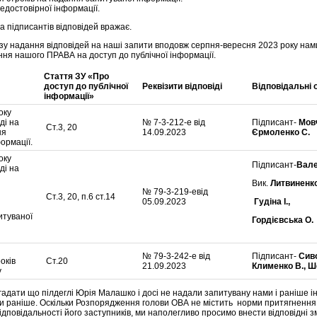
едостовірної інформації.
ва підписантів відповідей вражає.
ізу надання відповідей на наші запити вподовж серпня-вересня 2023 року нам
ня нашого ПРАВА на доступ до публічної інформації.
Стаття ЗУ «Про
доступ до публічної
Реквізити відповіді
Відповідальні 
інформації»
оку
ді на
№ 7-3-212-е від
Підписант-
Мовч
Ст.3, 20
ня
14.09.2023
Єрмоленко С.
ормації.
оку
Підписант-
Вале
ді на
Вик.
Литвиненко
№ 79-3-219-евід
Ст.3, 20, п.6 ст.14
05.09.2023
Гудіна І.,
итуваної
Гордієвська О.
№ 79-3-242-е від
Підписант-
Сив
оків
Ст.20
21.09.2023
Клименко В., Ш
у
адати що пілдеглі Юрія Малашко і досі не надали запитувану нами і раніше 
и раніше. Оскільки Розпорядження голови ОВА не містить норми притягнення
ідповідальності його заступників, ми наполегливо просимо внести відповідні з