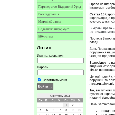
Право на інфор
Партнерство Відкритий Уряд
інструментом бор
Розслідування
Стаття 10
Європе
інформацію, а пр
Мирні зібрання
кожного шукати/
В Україні право
Податкова інформує!
дотриманням яко
Бібліотека
Проте, в Запоріз
влади.
Логин
День Права знати
порушення нашого
Имя пользователя
ОВА, які продемо
Відповіддю на на
видання Розпоряд
Пароль
тільки не покращ
Це найгірший спо
Запомнить меня
порушенням зако
людьми, діяльніс
Так, заступники 
публічної інформ
Сентябрь 2023
наданні відповід
Пн
Вт
Ср
Чт
Пт
Сб
Вс
Нами зафіксован
1
2
3
4
5
6
7
8
9
10
ненадання
порушення
11
12
13
14
15
16
17