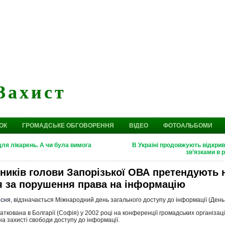
Захист
ОК
ГРОМАДСЬКЕ ОБГОВОРЕННЯ
ВІДЕО
ФОТОАЛЬБОМИ
ля лікарень. А чи була вимога
В Україні продовжують відкрива
зв’язками в р
пників голови Запорізької ОВА претендують 
я за порушення права на інформацію
есня
, відзначається Міжнародний день загального доступу до інформації (День
аткована в Болгарії (Софія) у 2002 році на конференції громадських організац
на захисті свободи доступу до інформації.