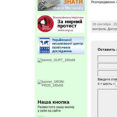
Розпорядження. П
28 сентября , 2
контроль
,
Досту
Оставить
Введите отве
4 × шесть =
Наша кнопка
Разместите нашу кнопку
у себя на сайте