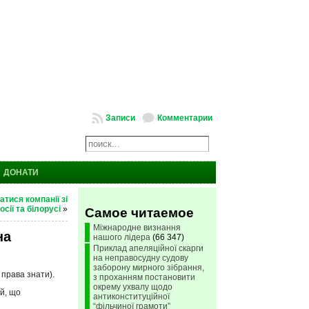
Записи
Комментарии
ДОНАТИ
тися компанії зі
осії та білорусі
»
Самое читаемое
Міжнародне визнання
на
нашого лідера
(66 347)
Приклад апеляційної скарги
на неправосудну судову
заборону мирного зібрання,
 права знати).
з проханням постановити
окрему ухвалу щодо
ій, що
антиконституційної
“фільчиної грамоти”