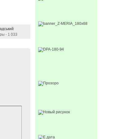
адський
ры - 1 033