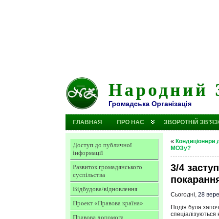
Народний 
Громадська Організація
ГЛАВНАЯ
ПРО НАС
ЗВОРОТНІЙ ЗВ’ЯЗ
«
Кондиціонери д
Доступ до публичної
МОЗу?
інформації
3/4 засту
Развиток громадянського
суспільства
покаранн
Відбудова/відновлення
Сьогодні,
28 вер
Проект «Правова країна»
Подія була започ
спеціалізуються 
Правова допомога