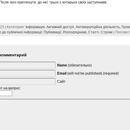
ісля чого притягнути до неї трьох з чотирьох своїх заступників.
023 | Категория:
Інформація
,
Активний доступ
,
Антикорупційна діяльність
,
Гром
п до публичної інформації
,
Публикації
,
Розпорядники
,
Статті
,
Строки
| Просмот
 комментарий
Name
(обязательно)
Email
(will not be published) (required)
Сайт
т на вопрос: