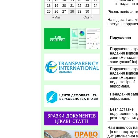
надання н
18
19
20
21
22
23
24
25
26
27
28
29
30
Рівень невігласт
« Авг
Окт »
На підставі анал
наступні порушен
Порушення
Порушення стр
надання відпові
запит.Ненадан
запитуваної інф
Порушення стр
надання відпові
запит.Надання
недостовірної
інформації.
Ненадання зап
інформації.
Безпідставне
подовження стр
розгляду запит
Нам довелось наг
Що ми оскаржувл
дисциплінарної в