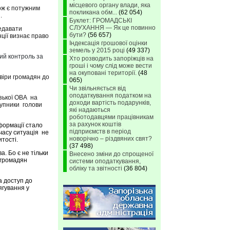
місцевого органу влади, яка
кож є потужним
покликана обм...
(62 054)
.
Буклет: ГРОМАДСЬКІ
СЛУХАННЯ — Як це повинно
редавати
бути?
(56 657)
ції визнає право
Індексація грошової оцінки
земель у 2015 році
(49 337)
ий контроль за
Хто розводить запоріжців на
гроші і чому слід може вести
на окуповані території.
(48
овіри громадян до
065)
Чи звільняється від
оподаткування податком на
ізької ОВА на
доходи вартість подарунків,
тупники голови
які надаються
роботодавцями працівникам
за рахунок коштів
формації стало
підприємств в період
часу ситуація не
новорічно – різдвяних свят?
тості.
(37 498)
а. Бо є не тільки
Внесено зміни до спрощеної
 громадян
системи оподаткування,
обліку та звітності
(36 804)
а доступ до
ягування у