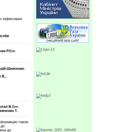
и зафіксовані
особи
ан Р.
Вик.
рій Шевченко
.
 В.,
олап В.
Вик.
евченко Т.
інформацію також.
 до
міни до