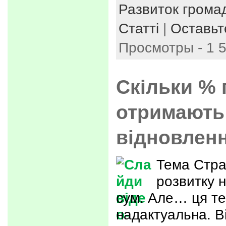
Развиток громад
Статті
|
Оставьт
Просмотры - 1 
Скільки % 
отримають 
відновлен
Тема Стра
розвитку н
сум. Але… ця т
надактуальна. Ві