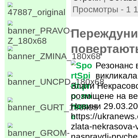
Просмотры - 1 
Переждуни
повертают
Резонанс в
викликала 
Злати Некрасово
розміщене на веб
Новини 29.03.20
https://ukranews
zlata-nekrasova-
naspravdi-pryche