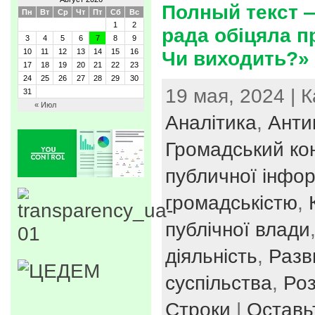
Полный текст —
Пн
Вт
Ср
Чт
Пт
Сб
Вс
1
2
рада обіцяла п
3
4
5
6
7
8
9
10
11
12
13
14
15
16
Чи виходить?»
17
18
19
20
21
22
23
24
25
26
27
28
29
30
19 мая, 2024 | 
31
« Июл
Аналітика
,
Анти
Громадський ко
публичної інфор
громадськістю
,
публічної влади
діяльність
,
Разв
суспільства
,
Роз
Строки
|
Оставь