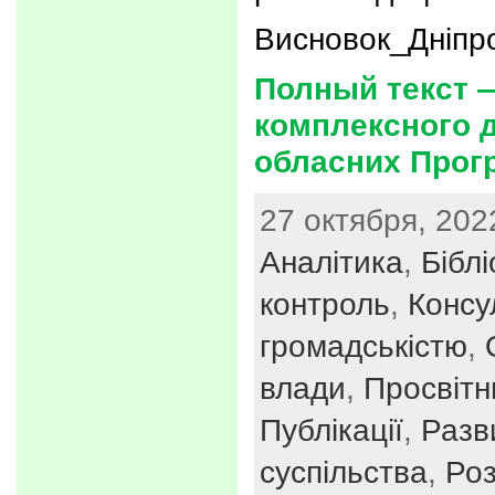
Висновок_Дніпр
Полный текст 
комплексного 
обласних Прог
27 октября, 202
Аналітика
,
Біблі
контроль
,
Консул
громадськістю
,
влади
,
Просвітн
Публікації
,
Разв
суспільства
,
Роз