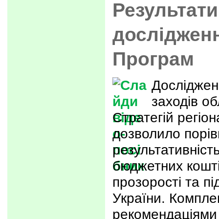
Результати
досліджен
Програм
Дослідженн
заходів о
Стратегій регіо
дозволило порів
результативніст
бюджетних коштів
прозорості та пі
України. Компле
рекомендаціями 