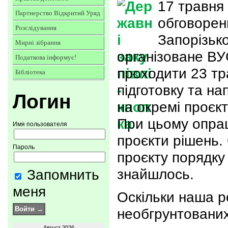
17 травня
Партнерство Відкритий Уряд
обговорен
Розслідування
Запорізько
Мирні зібрання
організоване ВУ
Податкова інформує!
проходити 23 тр
Бібліотека
підготовку та н
Логин
на окремі проєкт
При цьому опра
Имя пользователя
проєкти рішень.
Пароль
проєкту порядку 
знайшлось.
Запомнить
меня
Оскільки наша р
необгрунтованих
Август 2026