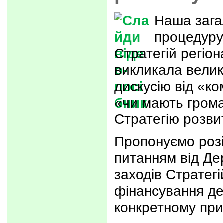
Наша зага
процедур
Стратегій регіо
викликала велик
дискусію від «ко
«чи мають гром
Стратегію розви
Пропонуємо розі
питанням від Де
заходів Стратегі
фінансування де
конкретному при