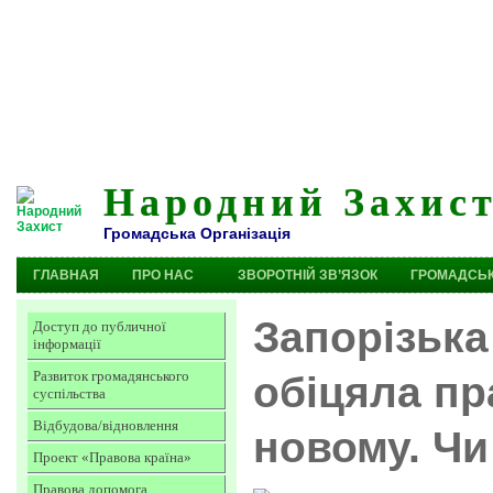
Народний Захис
Громадська Організація
ГЛАВНАЯ
ПРО НАС
ЗВОРОТНІЙ ЗВ’ЯЗОК
ГРОМАДСЬК
Запорізька
Доступ до публичної
інформації
Развиток громадянського
обіцяла пр
суспільства
Відбудова/відновлення
новому. Чи
Проект «Правова країна»
Правова допомога