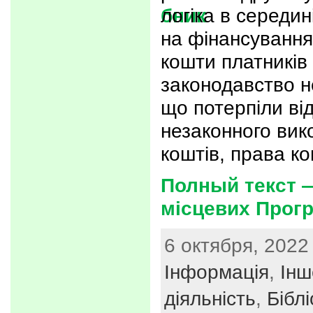
логіка в середин
на фінансування
кошти платників 
законодавство н
що потерпіли ві
незаконного ви
коштів, права к
Полный текст —
місцевих Прог
6 октября, 2022 
Інформація
,
Інш
діяльність
,
Бібл