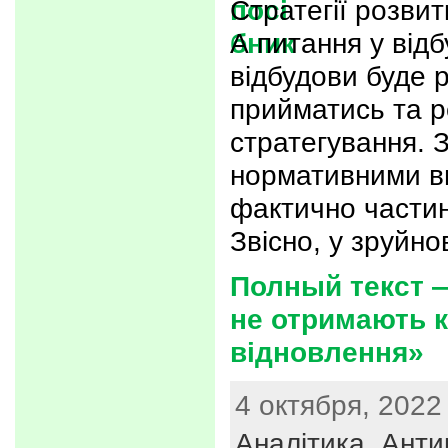
Стратегії розвит
А питання у відб
відбудови буде 
прийматись та р
стратегування. 
нормативними ви
фактично частин
Звісно, у зруйн
Полный текст 
не отримають к
відновлення»
4 октября, 2022
Аналітика
,
Анти