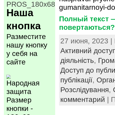
gumanitarnoyi-d
Наша
Полный текст 
кнопка
повертаються?
Разместите
27 июня, 2023 |
нашу кнопку
Активний досту
у себя на
діяльність
,
Гром
сайте
Доступ до публи
публікації
,
Орган
Розслідування
,
комментарий
| 
Размер
кнопки -