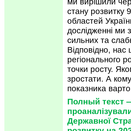
ми вирішили чер
стану розвитку 9
областей Україн
дослідженні ми 
сильних та слабк
Відповідно, нас 
регіонального ро
точки росту. Яко
зростати. А ком
показника варто
Полный текст 
проаналізувал
Державної Стра
розвитку на 20