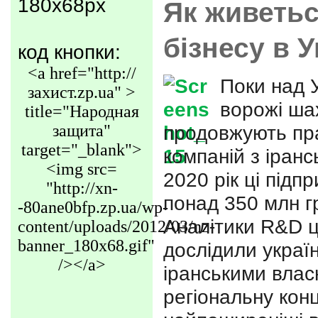
180x68px
Як живетьс
бізнесу в У
код кнопки:
<a href="http://
Поки над 
захист.zp.ua" >
ворожі шах
title="Народная
защита"
продовжують пр
target="_blank">
компаній з іранс
<img src=
2020 рік ці підп
"http://xn-
понад 350 млн г
-80ane0bfp.zp.ua/wp-
Аналітики R&D ц
content/uploads/2012/03/nz-
banner_180x68.gif"
дослідили україн
/></a>
іранськими влас
регіональну кон