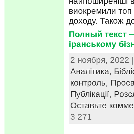
найпоширеніші в
виокремили топ 
доходу. Також д
Полный текст 
іранському бізн
2 ноября, 2022 
Аналітика
,
Біблі
контроль
,
Просв
Публікації
,
Розс
Оставьте комме
3 271