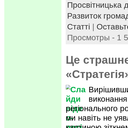
Просвітницька д
Развиток громад
Статті
|
Оставьт
Просмотры - 1 
Це страшне
«Стратегія
Вирішивши
виконання
регіонального ро
ми навіть не уя
картиною зіткне