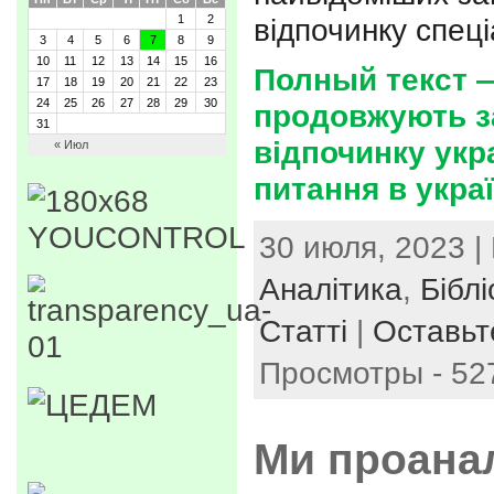
1
2
відпочинку спец
3
4
5
6
7
8
9
10
11
12
13
14
15
16
Полный текст 
17
18
19
20
21
22
23
24
25
26
27
28
29
30
продовжують з
31
відпочинку укр
« Июл
питання в укра
30 июля, 2023 |
Аналітика
,
Біблі
Статті
|
Оставьт
Просмотры - 52
Ми проана