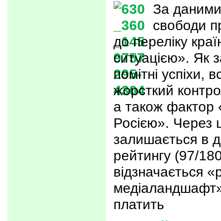
За даними
свободи п
до переліку кра
ситуацією». Як 
помітні успіхи, 
жорсткий контрол
а також фактор 
Росією». Через ц
залишається в д
рейтингу (97/18
відзначається «
медіаландшафт». 
платить