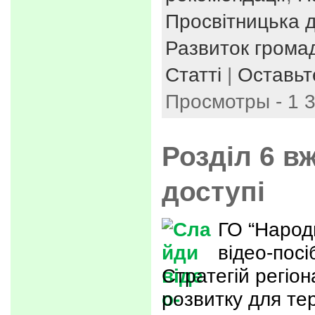
Просвітницька д
Развиток громад
Статті
|
Оставьт
Просмотры - 1 
Розділ 6 в
доступі
ГО “Народ
відео-посі
Стратегій регіо
розвитку для тер