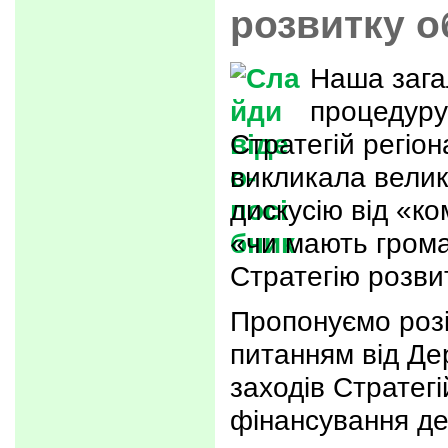
розвитку о
Наша зага
процедур
Стратегій регіо
викликала велик
дискусію від «ко
«чи мають гром
Стратегію розви
Пропонуємо розі
питанням від Де
заходів Стратегі
фінансування де