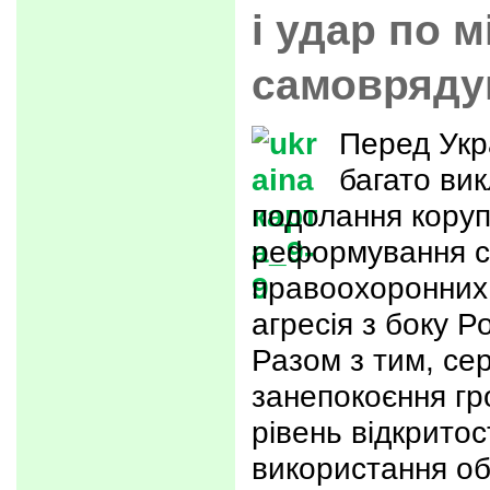
і удар по 
самовряду
Перед Укр
багато вик
подолання коруп
реформування с
правоохоронних 
агресія з боку Р
Разом з тим, се
занепокоєння гр
рівень відкритос
використання об