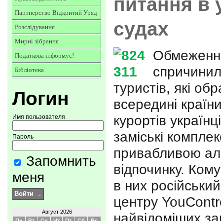
питання в 
Партнерство Відкритий Уряд
судах
Розслідування
Мирні зібрання
Обмеження
Податкова інформує!
спричинил
Бібліотека
туристів, які об
Логин
всередині країн
курортів українц
Имя пользователя
заміські комплек
Пароль
привабливою ал
Запомнить
відпочинку. Ком
меня
в них російськи
центру YouContr
Август 2026
найвідоміших за
Пн
Вт
Ср
Чт
Пт
Сб
Вс