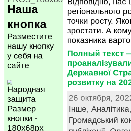
Відповідно, нас 
Наша
регіонального ро
точки росту. Яко
кнопка
зростати. А ком
Разместите
показника варто
нашу кнопку
Полный текст 
у себя на
проаналізувал
сайте
Державної Стра
розвитку на 20
26 октября, 202
Размер
Інше
,
Аналітика
кнопки -
Громадський ко
180x68px