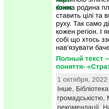
кожна родина пл
ставить цілі та 
руху. Так само д
кожен регіон. І 
собі що хтось зз
нав’язувати бач
Полный текст 
поняття- «Страт
1 октября, 2022
Інше
,
Бібліотека
громадськістю
,
рекомендації
,
Н