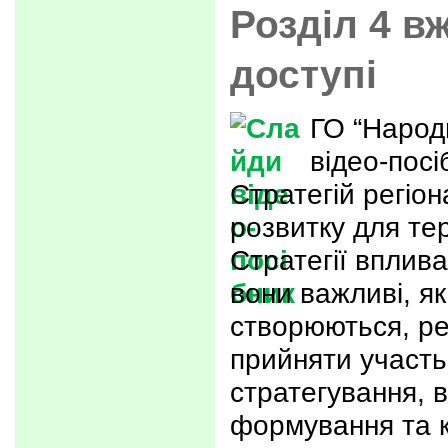
Розділ 4 в
доступі
ГО “Народ
відео-посі
Стратегій регіо
розвитку для тер
Стратегії вплив
вони важливі, я
створюються, ре
прийняти участь
стратегування, в
формування та 