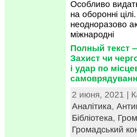
Особливо видатк
на оборонні цілі
неодноразово ак
міжнародні
Полный текст 
Захист чи черг
і удар по місц
самоврядуван
2 июня, 2021 | 
Аналітика
,
Анти
Бібліотека
,
Гром
Громадський ко