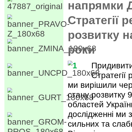
напрямки 
Стратегії 
розвитку н
роки
Придивити
Стратегії 
ми вирішили чер
стану розвитку 9
областей Україн
дослідженні ми 
сильних та слабк