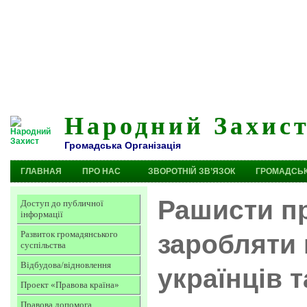
Народний Захис
Громадська Організація
ГЛАВНАЯ
ПРО НАС
ЗВОРОТНІЙ ЗВ’ЯЗОК
ГРОМАДСЬК
Рашисти п
Доступ до публичної
інформації
Развиток громадянського
заробляти 
суспільства
Відбудова/відновлення
українців 
Проект «Правова країна»
Правова допомога