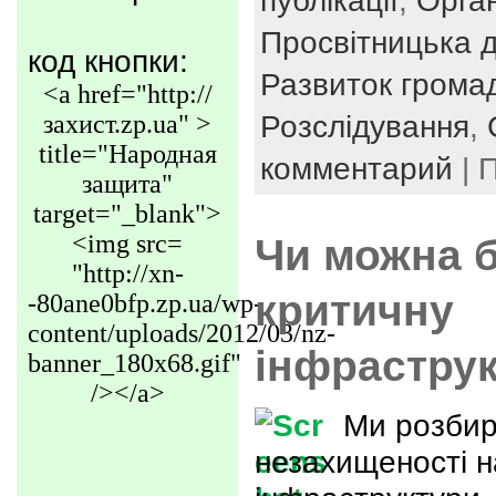
публікації
,
Орган
Просвітницька д
код кнопки:
Развиток громад
<a href="http://
Розслідування
,
захист.zp.ua" >
title="Народная
комментарий
| 
защита"
target="_blank">
<img src=
Чи можна б
"http://xn-
критичну
-80ane0bfp.zp.ua/wp-
content/uploads/2012/03/nz-
інфрастру
banner_180x68.gif"
/></a>
Ми розбир
незахищеності н