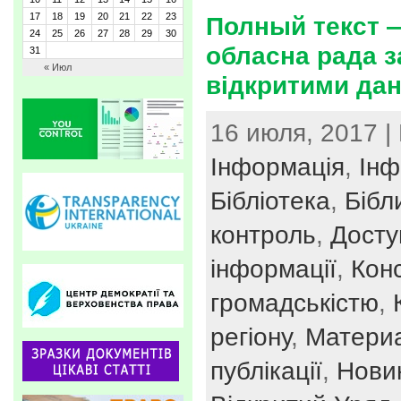
17
18
19
20
21
22
23
Полный текст 
24
25
26
27
28
29
30
обласна рада з
31
« Июл
відкритими да
16 июля, 2017 |
Інформація
,
Інф
Бібліотека
,
Бібл
контроль
,
Досту
інформації
,
Конс
громадськістю
,
регіону
,
Материа
публікації
,
Нови