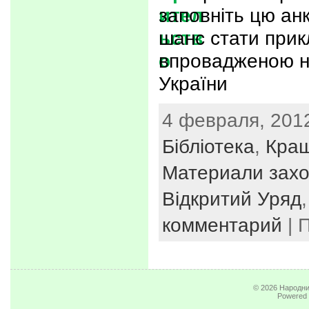
заповніть цю анк
шанс стати прик
впровадженою на
України
4 февраля, 2012
Бібліотека
,
Кращ
Материали захо
Відкритий Уряд
комментарий
| 
© 2026
Народни
Powered