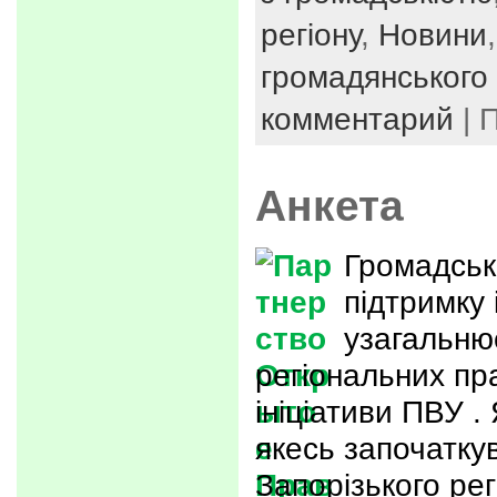
регіону
,
Новини
громадянського 
комментарий
| 
Анкета
Громадськ
підтримку 
узагальню
регіональних пра
ініціативи ПВУ 
якесь започатку
Запорізького ре