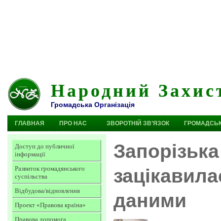
Народний Захис
Громадська Організація
ГЛАВНАЯ
ПРО НАС
ЗВОРОТНІЙ ЗВ’ЯЗОК
ГРОМАДСЬК
Запорізька
Доступ до публичної
інформації
Развиток громадянського
зацікавила
суспільства
Відбудова/відновлення
даними
Проект «Правова країна»
Правова допомога