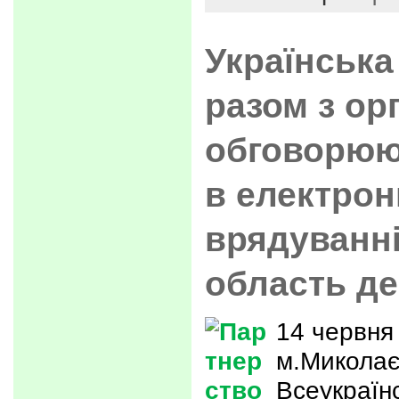
Українська
разом з ор
обговорюю
в електро
врядуванні
область д
14 червня
м.Миколає
Всеукраїн