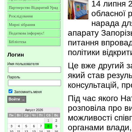
14 липня 2
Партнерство Відкритий Уряд
обласної 
Розслідування
нарада дл
Мирні зібрання
апарату Запоріз
Податкова інформує!
питання впровад
Бібліотека
політики відкрит
Логин
Це вже другий за
Имя пользователя
який став резул
Пароль
консультацій, п
Запомнить меня
Під час якого Н
розповіла про в
Август 2026
можливості спів
Пн
Вт
Ср
Чт
Пт
Сб
Вс
1
2
органами влади,
3
4
5
6
7
8
9
10
11
12
13
14
15
16