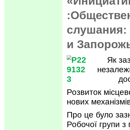
«Инициати
:Обществе
слушания:
и Запорож
Як за
незалеж
до
Розвиток місцев
нових механізмі
Про це було заз
Робочої групи з 