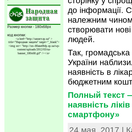
сторінку у спро
до інформації. 
належним чином
Размер кнопки - 180x68px
створювати нові 
код кнопки:
людей.
<a href="http://захист.zp.ua" >
title="Народная защита" target="_blank">
<img src=
"http://xn--80ane0bfp.zp.ua/wp-
content/uploads/2012/03/nz-
Так, громадська 
banner_180x68.gif"
/></a>
України наблизи
наявність в лікар
бюджетним кошто
Полный текст 
наявність ліків 
смартфону»
24 мая, 2017 | 