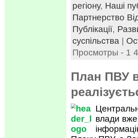
регіону
,
Наші пуб
Партнерство Ві
Публікації
,
Разв
суспільства
|
Ос
Просмотры - 1 
План ПВУ 
реалізуєтьс
Центральн
влади вж
інформаці