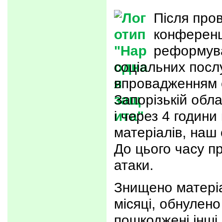
Після про
конференц
реформув
соціальних послу
впровадженням 
Запорізькій обла
і через 4 годин
матеріалів, наш
До цього часу 
атаки.
Знищено матеріа
місяці, обнулено
пошкоджені інші