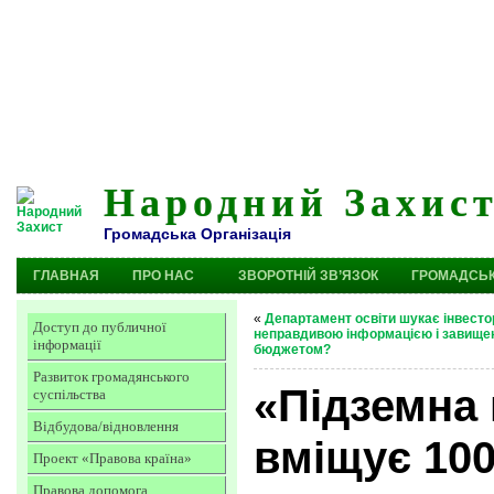
Народний Захис
Громадська Організація
ГЛАВНАЯ
ПРО НАС
ЗВОРОТНІЙ ЗВ’ЯЗОК
ГРОМАДСЬК
«
Департамент освіти шукає інвесто
Доступ до публичної
неправдивою інформацією і завище
інформації
бюджетом?
Развиток громадянського
«Підземна
суспільства
Відбудова/відновлення
вміщує 100
Проект «Правова країна»
Правова допомога