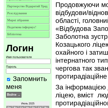
Продовжуючи мо
Партнерство Відкритий Уряд
відбудови/віднов
Розслідування
області, головни
Мирні зібрання
«Відбудова Запо
Податкова інформує!
Бібліотека
Заболотна зустр
Козацького ліце
Логин
охайного і зати
Имя пользователя
інтернатного тип
чергова так зва
Пароль
протирадіаційне
Запомнить
меня
За інформацією 
ліцею, вміст лю
протирадіаційно
Июль 2025
Пн
Вт
Ср
Чт
Пт
Сб
Вс