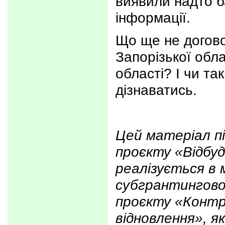
виявили надто б
інформації.
Що ще не догов
Запорізької обла
області? І чи та
дізнаватись.
Цей матеріал п
проєкту «Відбу
реалізується в
субгрантингов
проєкту «Конт
відновлення», я