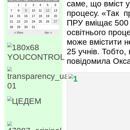
саме, що вміст у
1
2
3
4
5
6
процесу. «Так п
7
8
9
10
11
12
13
14
15
16
17
18
19
20
ПРУ вміщає 500 
21
22
23
24
25
26
27
28
29
30
31
освітнього проц
« Июн
Авг »
може вмістити н
25 учнів. Тобто,
повідомила Окса