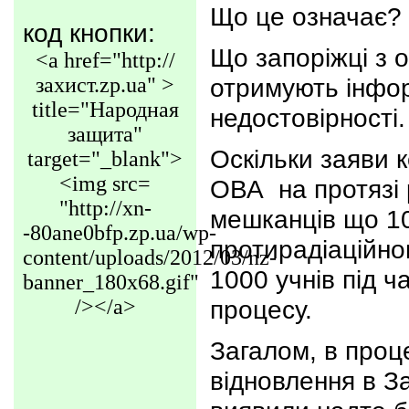
Що це означає?
код кнопки:
Що запоріжці з 
<a href="http://
захист.zp.ua" >
отримують інфо
title="Народная
недостовірності.
защита"
Оскільки заяви 
target="_blank">
<img src=
ОВА на протязі
"http://xn-
мешканців що 10
-80ane0bfp.zp.ua/wp-
протирадіаційно
content/uploads/2012/03/nz-
1000 учнів під ч
banner_180x68.gif"
/></a>
процесу.
Загалом, в проце
відновлення в За