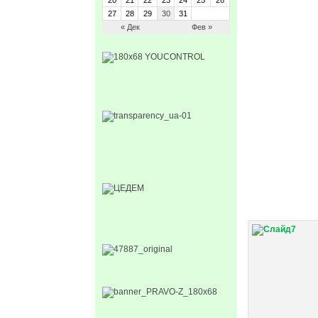
20
21
22
23
24
25
26
27
28
29
30
31
« Дек
Фев »