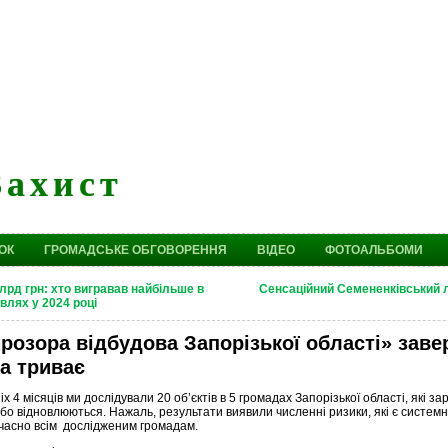
Захист
ОК
ГРОМАДСЬКЕ ОБГОВОРЕННЯ
ВІДЕО
ФОТОАЛЬБОМИ
лрд грн: хто вигравав найбільше в
Сенсаційний Семененківський л
влях у 2024 році
розора відбудова Запорізької області» зав
а триває
 4 місяців ми дослідували 20 об’єктів в 5 громадах Запорізької області, які за
бо відновлюються. Нажаль, результати виявили численні ризики, які є системн
часно всім дослідженим громадам.