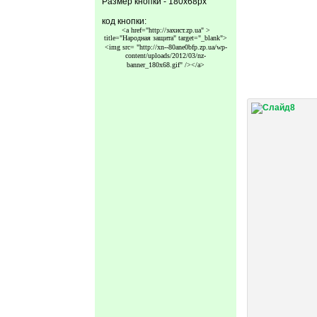
Размер кнопки - 180x68px
код кнопки:
<a href="http://захист.zp.ua" >
title="Народная защита" target="_blank">
<img src=
"http://xn--80ane0bfp.zp.ua/wp-
content/uploads/2012/03/nz-
banner_180x68.gif"
/></a>