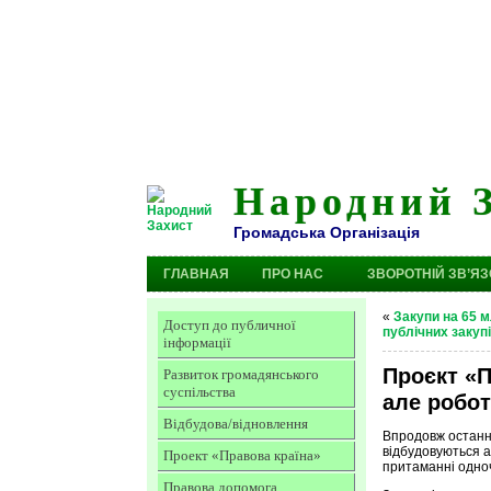
Народний 
Громадська Організація
ГЛАВНАЯ
ПРО НАС
ЗВОРОТНІЙ ЗВ’ЯЗ
«
Закупи на 65 м
Доступ до публичної
публічних закупі
інформації
Проєкт «П
Развиток громадянського
суспільства
але робот
Відбудова/відновлення
Впродовж останніх
відбудовуються а
Проект «Правова країна»
притаманні одно
Правова допомога