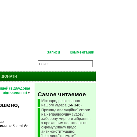
Записи
Комментарии
ДОНАТИ
іцей (відбудова/
відновлення)
»
Самое читаемое
Міжнародне визнання
ершено,
нашого лідера
(66 346)
Приклад апеляційної скарги
на неправосудну судову
заборону мирного зібрання,
раз
з проханням постановити
ими в області бо
окрему ухвалу щодо
антиконституційної
“фільчиної грамоти”