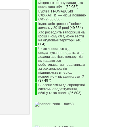
місцевого органу влади, яка
покликана обм...
(62 052)
Буклет: ГРОМАДСЬКІ
СЛУХАННЯ — Як це повинно
бути?
(56 656)
Індексація грошової оцінки
земель у 2015 році
(49 334)
Хто розводить запоріжців на
гроші і чому слід може вести
на окуповані території.
(48
064)
Чи звільняється від
оподаткування податком на
доходи вартість подарунків,
які надаються
роботодавцями працівникам
за рахунок коштів
підприємств в період
новорічно – різдвяних свят?
(37 497)
Внесено зміни до спрощеної
системи оподаткування,
обліку та звітності
(36 803)