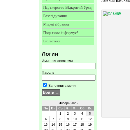
Загальні висновк
Партнерство Відкритий Уряд
Розслідування
Мирні зібрання
Податкова інформує!
Бібліотека
Логин
Имя пользователя
Пароль
Запомнить меня
Январь 2025
Пн
Вт
Ср
Чт
Пт
Сб
Вс
1
2
3
4
5
6
7
8
9
10
11
12
13
14
15
16
17
18
19