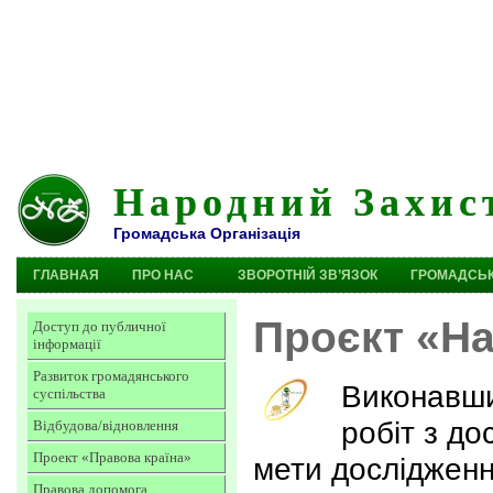
Народний Захис
Громадська Організація
ГЛАВНАЯ
ПРО НАС
ЗВОРОТНІЙ ЗВ’ЯЗОК
ГРОМАДСЬК
Проєкт «На
Доступ до публичної
інформації
Развиток громадянського
Виконавши
суспільства
робіт з д
Відбудова/відновлення
Проект «Правова країна»
мети дослідженн
Правова допомога