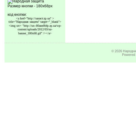
Размер кнопки - 180x68px
код кнопки:
<a href="http://захист.zp.ua" >
title="Народная защита" target="_blank">
<img src=
"http://xn--80ane0bfp.zp.ua/wp-
content/uploads/2012/03/nz-
banner_180x68.gif"
/></a>
© 2026
Народни
Powered