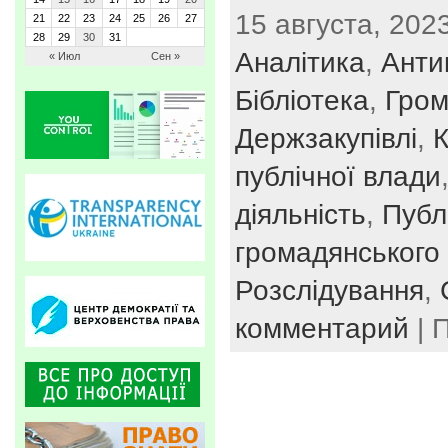
15 августа, 2023
21
22
23
24
25
26
27
28
29
30
31
Аналітика
,
Анти
« Июл
Сен »
Бібліотека
,
Гром
Держзакупівлі
,
К
публічної влади
діяльність
,
Публі
громадянського 
Розслідування
,
комментарий
| 