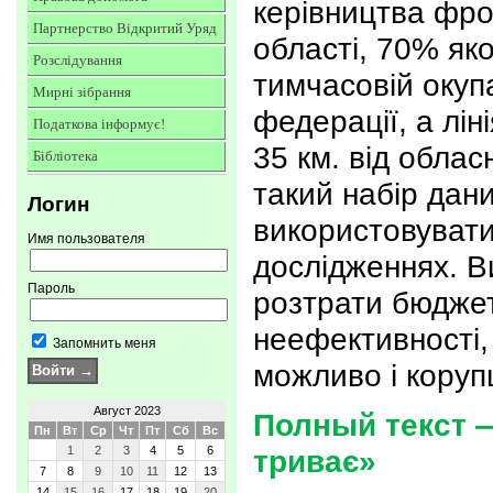
керівництва фро
Партнерство Відкритий Уряд
області, 70% яко
Розслідування
тимчасовій окупа
Мирні зібрання
федерації, а лін
Податкова інформує!
35 км. від облас
Бібліотека
такий набір дан
Логин
використовуват
Имя пользователя
дослідженнях. В
Пароль
розтрати бюджет
неефективності, 
Запомнить меня
можливо і коруп
Август 2023
Полный текст —
Пн
Вт
Ср
Чт
Пт
Сб
Вс
1
2
3
4
5
6
триває»
7
8
9
10
11
12
13
14
15
16
17
18
19
20