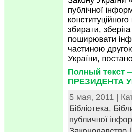
Закону України 
публічної інформ
конституційного
збирати, зберіга
поширювати інф
частиною другою
України, постан
Полный текст 
ПРЕЗИДЕНТА УК
5 мая, 2011 | К
Бібліотека
,
Бібл
публичної інфор
Законодавство