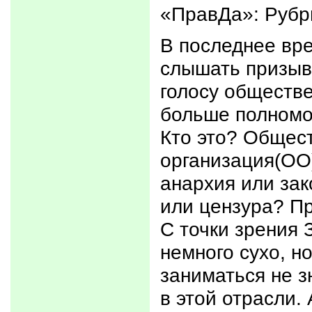
«ПравДа»: Рубр
В последнее вр
слышать призыв
голосу обществе
больше полномо
Кто это? Общес
организация(ОО)
анархия или зак
или цензура? П
С точки зрения 
немного сухо, н
заниматься не з
в этой отрасли. 