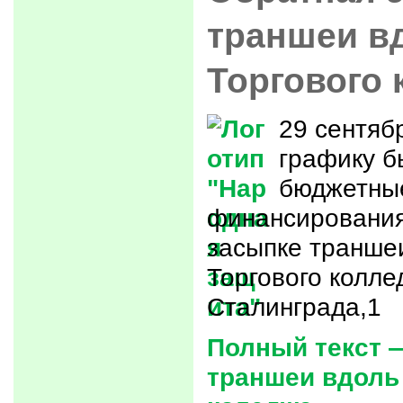
траншеи в
Торгового 
29 сентябр
графику 
бюджетные
финансирования
засыпке транше
Торгового колле
Сталинграда,1
Полный текст 
траншеи вдоль