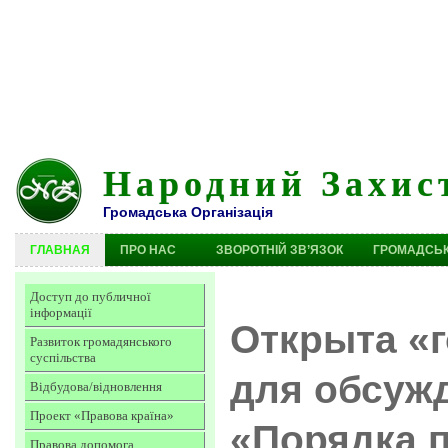
Народний Захис
Громадська Організація
ГЛАВНАЯ
ПРО НАС
ЗВОРОТНІЙ ЗВ’ЯЗОК
ГРОМАДСЬК
Доступ до публичної
інформації
Открыта «
Развиток громадянського
суспільства
для обсуж
Відбудова/відновлення
Проект «Правова країна»
«Порядка 
Правова допомога