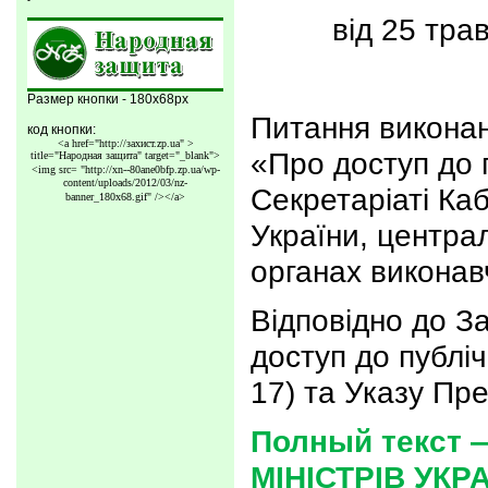
від 25 тра
Размер кнопки - 180x68px
Питання виконан
код кнопки:
<a href="http://захист.zp.ua" >
«Про доступ до 
title="Народная защита" target="_blank">
<img src=
"http://xn--80ane0bfp.zp.ua/wp-
content/uploads/2012/03/nz-
Секретаріаті Каб
banner_180x68.gif"
/></a>
України, центра
органах виконав
Відповідно до З
доступ до публіч
17) та Указу Пре
Полный текст 
МІНІСТРІВ УК