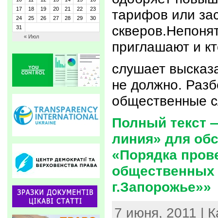
17
18
19
20
21
22
23
тарифов или за
24
25
26
27
28
29
30
скверов.Непонят
31
« Июл
приглашают и кт
слушает высказ
не должно. Разб
общественные с
Полный текст 
линия» для об
«Порядка пров
общественных 
г.Запорожье»»
7 июня, 2011 | 