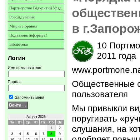
Партнерство Відкритий Уряд
обществен
Розслідування
в г.Запоро
Мирні зібрання
Податкова інформує!
10 Портмо
Бібліотека
2011 года
Логин
www.portmone.n
Имя пользователя
Общественные с
Пароль
пользователя
Запомнить меня
Мы привыкли ви
поругивать «ру
Август 2026
Пн
Вт
Ср
Чт
Пт
Сб
Вс
слушания, на к
1
2
3
4
5
6
7
8
9
одобряет повыш
10
11
12
13
14
15
16