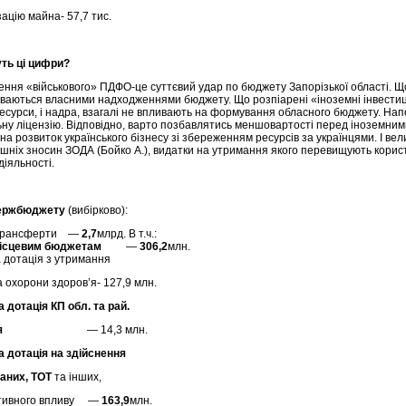
зацію майна- 57,7 тис.
ть ці цифри?
ення «військового» ПДФО-це суттєвий удар по бюджету Запорізької області. Щ
ваються власними надходженнями бюджету. Що розпіарені «іноземні інвестиці
 ресурси, і надра, взагалі не впливають на формування обласного бюджету. На
ну ліцензію. Відповідно, варто позбавлятись меншовартості перед іноземним
 на розвиток українського бізнесу зі збереженням ресурсів за українцями. І вел
шніх зносин ЗОДА (Бойко А.), видатки на утримання якого перевищують корис
діяльності.
Держбюджету
(вибірково):
 трансферти —
2,7
млрд. В т.ч.:
місцевим бюджетам
—
306,2
млн.
 дотація з утримання
а охорони здоров’я- 127,9 млн.
 дотація КП обл. та рай.
я
— 14,3 млн.
 дотація на здійснення
аних, ТОТ
та інших,
ативного впливу —
163,9
млн.