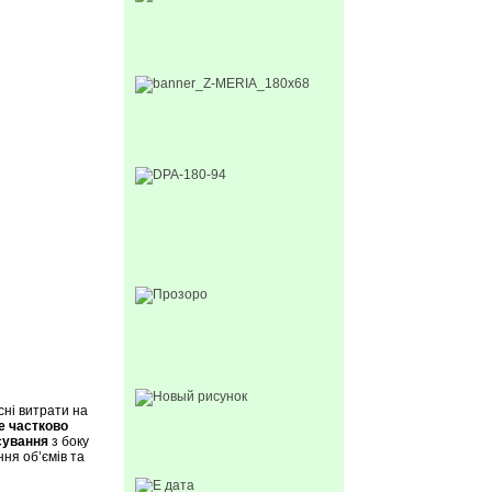
сні витрати на
це частково
сування
з боку
ння об’ємів та