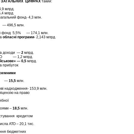
в
ЗАГАЛЬНИХ ЦИФРАХ
такий:
4,9 млрд.
5,4 млрд.
загальний фонд- 4,3 млн.
 496,5 млн.
й фонд 5,5% — 174,1 млн.
на
обласні програми
- 2,143 млрд.
на доходи —
2
млрд.
ПДФО — 1,2 млрд.
йськове» — 0,5
млрд.
а прибуток
ноземними
—
15,5
млн.
ві надходження- 153,9 млн.
ліцензію на право
ібної
апоями –
18,5
млн.
стування кредитом
исла АТО – 20,1 тис.
ння бюджетних