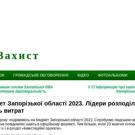
Захист
ОК
ГРОМАДСЬКЕ ОБГОВОРЕННЯ
ВІДЕО
ФОТОАЛЬБОМИ
никам голови Запорізької ОВА
# 17 Інформацію про зарп
лінарна відповідальність
Запорізьк
т Запорізької області 2023. Лідери розподіл
ь витрат
 року подивимось на бюджет Запорізької області 2023. Спробуємо людською 
 не повідомляє навіть в офіційному форматі. Тим більше, коли 23 жовтня голов
.ч. і в розділ «Інвестиційні проєкти».