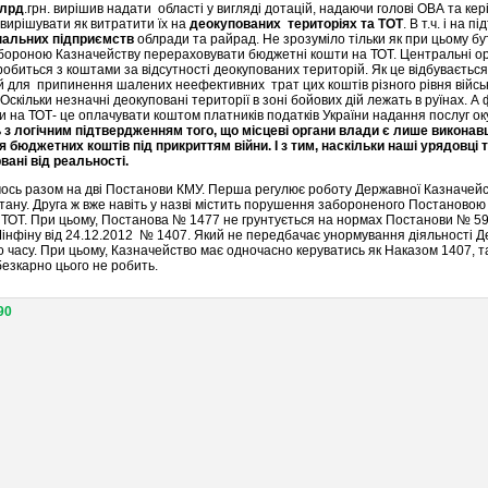
млрд
.грн. вирішив надати області у вигляді дотацій, надаючи голові ОВА та ке
вирішувати як витратити їх на
деокупованих територіях та ТОТ
. В т.ч. і на п
нальних підприємств
облради та райрад. Не зрозуміло тільки як при цьому бу
бороною Казначейству перераховувати бюджетні кошти на ТОТ. Центральні ор
обиться з коштами за відсутності деокупованих територій. Як це відбувається у
й для припинення шалених неефективних трат цих коштів різного рівня війс
Оскільки незначні деокуповані території в зоні бойових дій лежать в руїнах. А
и на ТОТ- це оплачувати коштом платників податків України надання послуг 
 з логічним підтвердженням того, що місцеві органи влади є лише викона
бюджетних коштів під прикриттям війни. І з тим, наскільки наші урядовці та
вані від реальності.
ось разом на дві Постанови КМУ. Перша регулює роботу Державної Казначейс
 стану. Друга ж вже навіть у назві містить порушення забороненого Постаново
 ТОТ. При цьому, Постанова № 1477 не грунтується на нормах Постанови № 5
нфіну від 24.12.2012 № 1407. Який не передбачає унормування діяльності 
о часу. При цьому, Казначейство має одночасно керуватись як Наказом 1407, т
езкарно цього не робить.