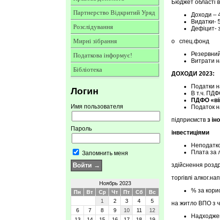
Бюджет області 
Партнерство Відкритий Уряд
Доходи – 
Видатки- 
Розслідування
Дефіцит- 
Мирні зібрання
o спец.фонд —
Резервни
Податкова інформує!
Витрати 
Бібліотека
ДОХОДИ 2023:
Податки 
Логин
В т.ч. 
ПДФО «ві
Имя пользователя
Податок н
підприємств
з і
Пароль
інвестиціями
Неподатко
Плата за 
Запомнить меня
здійснення роздр
торгівлі алког.н
Ноябрь 2023
% за кори
Пн
Вт
Ср
Чт
Пт
Сб
Вс
1
2
3
4
5
на житло ВПО з ч
6
7
8
9
10
11
12
Надходже
13
14
15
16
17
18
19