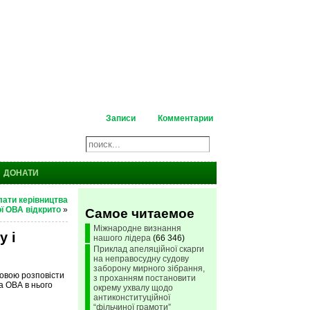
Записи
Комментарии
ДОНАТИ
лати керівництва
ої ОВА відкрито
»
Самое читаемое
Міжнародне визнання
у і
нашого лідера
(66 346)
Приклад апеляційної скарги
на неправосудну судову
заборону мирного зібрання,
мовою розповісти
з проханням постановити
а ОВА в нього
окрему ухвалу щодо
антиконституційної
“фільчиної грамоти”