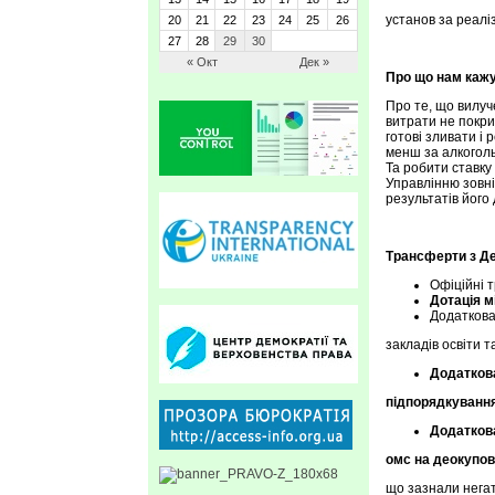
установ за реалі
20
21
22
23
24
25
26
27
28
29
30
« Окт
Дек »
Про що нам кажу
Про те, що вилуч
витрати не покри
готові зливати і
менш за алкоголь
Та робити ставку
Управлінню зовні
результатів його 
Трансферти з 
Офіційні
Дотація 
Додаткова
закладів освіти т
Додаткова
підпорядкуванн
Додаткова
омс на деокупов
що зазнали нег