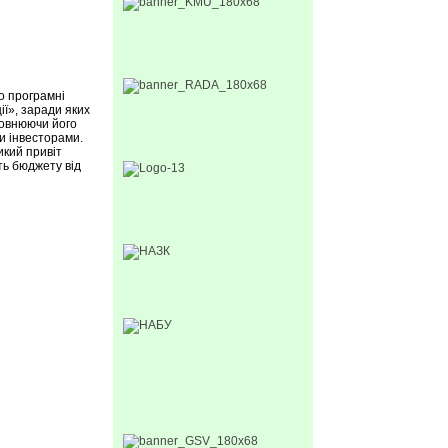
о програмні
ї», заради яких
повнюючи його
и інвесторами.
икий привіт
ть бюджету від