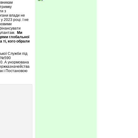
рівникам
ідтримку
ти з
гани влади не
 2023 році. І не
ьковими
 фінансувати
окупантам.
Ми
вцями глобальної
 ті, кого обрали
ької Служби під
ю №590
90. А унормована
Держказначейства
ак і Постановою