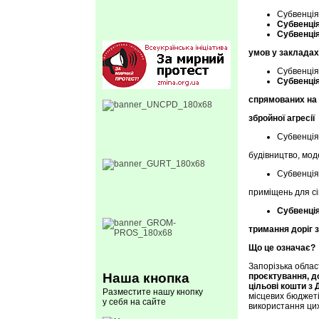
Субвенція
Субвенція
Субвенці
умов у закладах
Субвенці
Субвенція
спрямованих на 
збройної агресії
Субвенці
будівництво, мод
Субвенція
приміщень для с
Субвенція
тримання доріг 
Що це означає?
Запорізька облас
Наша кнопка
проєктування, до
цільові кошти 
Разместите нашу кнопку
місцевих бюджеті
у себя на сайте
використання цих