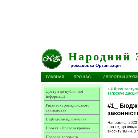
Народний 
Громадська Організація
ГЛАВНАЯ
ПРО НАС
ЗВОРОТНІЙ ЗВ’ЯЗ
«
# Двом заступ
Доступ до публичної
загрожує дисцип
інформації
#1_ Бюдже
Развиток громадянського
суспільства
законніст
Відбудова/відновлення
Наприкінці 2023
про те, що влада
Проект «Правова країна»
вносить зміни. В т
Правова допомога