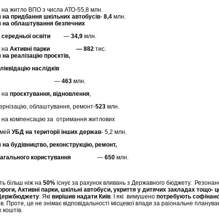
 на житло ВПО з числа АТО-55,8 млн.
 на придбання шкільних автобусів
-
8,4
млн.
я на облаштування безпечних
 середньої освіти
—
34,9
млн.
я на
Активні парки — 882
тис.
 на реалізацію проєктів,
ліквідацію наслідків
—
463
млн.
я на
проєктування, відновлення
,
ернізацію, облаштування, ремонт-
523
млн.
 на компенсацію за отримання житлових
імей
УБД на території інших держав
- 5,2 млн.
 на будівництво, реконструкцію, ремонт,
загального користування
—
650
млн.
ть більш ніж на
50%
існує за рахунок вливань з Державного бюджету. Резонан
роги, Активні парки, шкільні автобуси, укриття у дитячих закладах тощо- 
з Держбюджету
. Які
вирішив надати Київ
. І які вимушено
потребують софінан
в. Проте, це не знімає відповідальності місцевої влади за раіональне планува
 коштів.