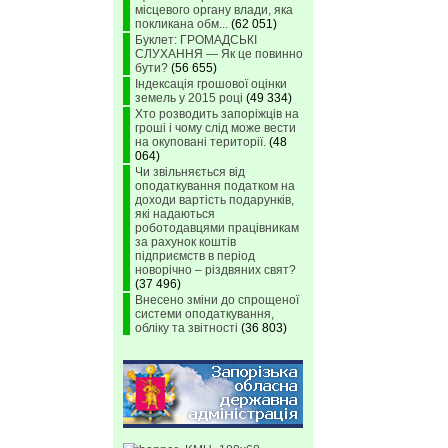
місцевого органу влади, яка
покликана обм...
(62 051)
Буклет: ГРОМАДСЬКІ
СЛУХАННЯ — Як це повинно
бути?
(56 655)
Індексація грошової оцінки
земель у 2015 році
(49 334)
Хто розводить запоріжців на
гроші і чому слід може вести
на окуповані території.
(48
064)
Чи звільняється від
оподаткування податком на
доходи вартість подарунків,
які надаються
роботодавцями працівникам
за рахунок коштів
підприємств в період
новорічно – різдвяних свят?
(37 496)
Внесено зміни до спрощеної
системи оподаткування,
обліку та звітності
(36 803)