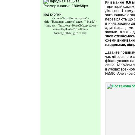
Київ майже
0,6 
Размер кнопки - 180x68px
територій самим 
діяльності
кому
код кнопки:
законодавчою за
<a href="http://захист.zp.ua" >
перевіряють що р
title="Народная защита" target="_blank">
вчиняє жодних ді
<img src=
"http://xn--80ane0bfp.zp.ua/wp-
адміністраціями. 
content/uploads/2012/03/nz-
заходи та заклад
banner_180x68.gif"
/></a>
знов стикаємось
схеми вимивання 
нардепами, відір
Давайте подивим
час дії воєнного
фінансування на
лише НАКАЗом Мі
в умовах воєнног
№590. Але знов б