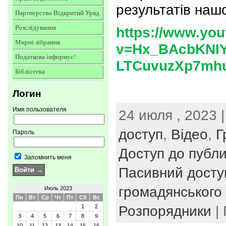
результатів наш
Партнерство Відкритий Уряд
Розслідування
https://www.yo
Мирні зібрання
v=Hx_BAcbKNIY
Податкова інформує!
LTCuvuzXp7mhu
Бібліотека
Логин
Имя пользователя
24 июля , 2023 
доступ
,
Відео
,
Г
Пароль
Доступ до публи
Запомнить меня
Пасивний досту
громадянського 
Июль 2023
Пн
Вт
Ср
Чт
Пт
Сб
Вс
Розпорядники
| 
1
2
3
4
5
6
7
8
9
10
11
12
13
14
15
16