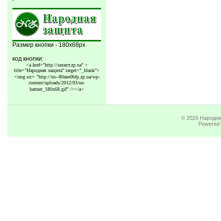
Размер кнопки - 180x68px
код кнопки:
<a href="http://захист.zp.ua" >
title="Народная защита" target="_blank">
<img src=
"http://xn--80ane0bfp.zp.ua/wp-
content/uploads/2012/03/nz-
banner_180x68.gif"
/></a>
© 2026
Народни
Powered