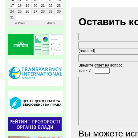
17
18
19
20
21
22
23
24
25
26
27
28
29
30
31
Оставить к
« Июн
Авг »
(required)
Введите ответ на вопрос:
три × 7 =
Вы можете ис