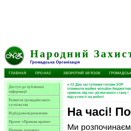
Народний Захис
Громадська Організація
ГЛАВНАЯ
ПРО НАС
ЗВОРОТНІЙ ЗВ’ЯЗОК
ГРОМАДСЬК
«
#2 Два заступники голови ЗОР
Доступ до публичної
отримали майже мільйон бюджетни
інформації
гривень під час дії воєнного стану і
відсутності на роботі
Развиток громадянського
суспільства
На часі! 
Відбудова/відновлення
Проект «Правова країна»
Ми розпочинаєм
Правова допомога